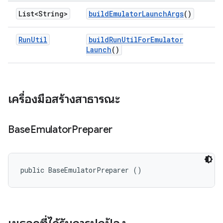
List<String>
build
Emulator
Launch
Args
()
Run
Util
build
Run
Util
For
Emulator
Launch
()
เครื่องมือสร้างสาธารณะ
Base
Emulator
Preparer
public BaseEmulatorPreparer ()