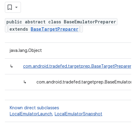
public abstract class BaseEmulatorPreparer
extends
BaseTargetPreparer
java.lang.Object
↳
com.android.tradefed.targetprep.BaseTargetPreparer
↳
com.android.tradefed.targetprep.BaseEmulatorP
Known direct subclasses
LocalEmulatorLaunch
,
LocalEmulatorSnapshot