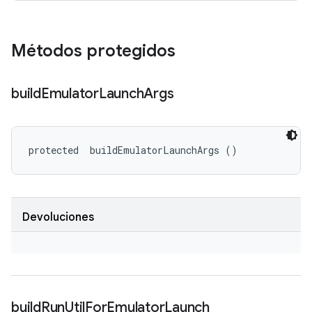
Métodos protegidos
build
Emulator
Launch
Args
protected 
 buildEmulatorLaunchArgs ()
Devoluciones
build
Run
Util
For
Emulator
Launch