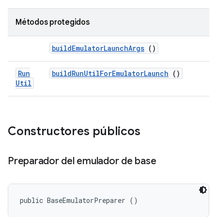
Métodos protegidos
build
Emulator
Launch
Args
()
Run
build
Run
Util
For
Emulator
Launch
()
Util
Constructores públicos
Preparador del emulador de base
public BaseEmulatorPreparer ()