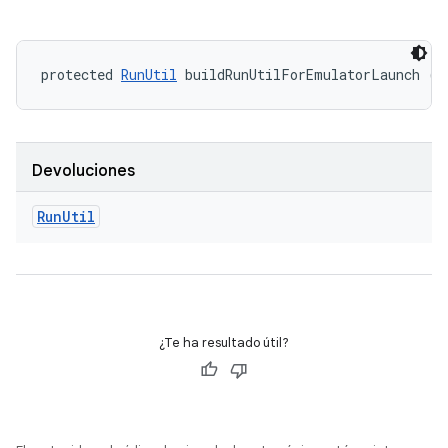
protected 
RunUtil
 buildRunUtilForEmulatorLaunch ()
Devoluciones
Run
Util
¿Te ha resultado útil?