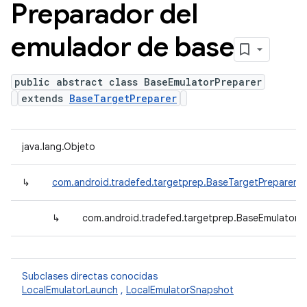
Preparador del
emulador de base
public abstract class BaseEmulatorPreparer
extends
BaseTargetPreparer
java.lang.Objeto
↳
com.android.tradefed.targetprep.BaseTargetPreparer
↳
com.android.tradefed.targetprep.BaseEmulatorP
Subclases directas conocidas
LocalEmulatorLaunch
,
LocalEmulatorSnapshot