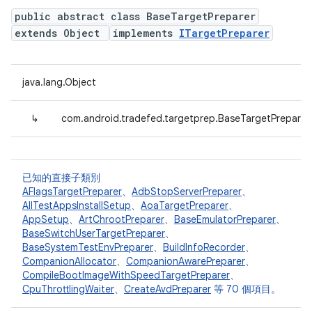
public abstract class BaseTargetPreparer
extends Object
implements
ITargetPreparer
java.lang.Object
↳
com.android.tradefed.targetprep.BaseTargetPreparer
已知的直接子類別
AFlagsTargetPreparer
、
AdbStopServerPreparer
、
AllTestAppsInstallSetup
、
AoaTargetPreparer
、
AppSetup
、
ArtChrootPreparer
、
BaseEmulatorPreparer
、
BaseSwitchUserTargetPreparer
、
BaseSystemTestEnvPreparer
、
BuildInfoRecorder
、
CompanionAllocator
、
CompanionAwarePreparer
、
CompileBootImageWithSpeedTargetPreparer
、
CpuThrottlingWaiter
、
CreateAvdPreparer
等 70 個項目。