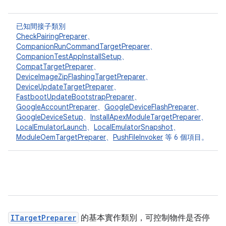
已知間接子類別
CheckPairingPreparer
、
CompanionRunCommandTargetPreparer
、
CompanionTestAppInstallSetup
、
CompatTargetPreparer
、
DeviceImageZipFlashingTargetPreparer
、
DeviceUpdateTargetPreparer
、
FastbootUpdateBootstrapPreparer
、
GoogleAccountPreparer
、
GoogleDeviceFlashPreparer
、
GoogleDeviceSetup
、
InstallApexModuleTargetPreparer
、
LocalEmulatorLaunch
、
LocalEmulatorSnapshot
、
ModuleOemTargetPreparer
、
PushFileInvoker
等 6 個項目。
ITargetPreparer
的基本實作類別，可控制物件是否停