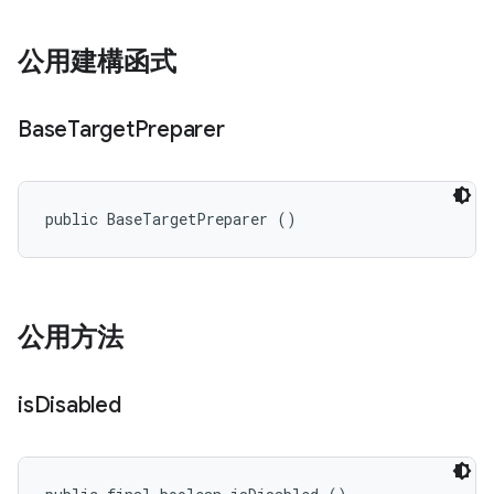
公用建構函式
Base
Target
Preparer
public BaseTargetPreparer ()
公用方法
is
Disabled