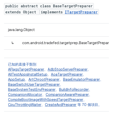
public abstract class BaseTargetPreparer
extends Object
implements
ITargetPreparer
java.lang.Object
↳
com.android.tradefed.targetprep.BaseTargetPreparer
已知的直接子類別
AFlagsTargetPreparer
、
AdbStopServerPreparer
、
AllTestAppsInstallSetup
、
AoaTargetPreparer
、
AppSetup
、
ArtChrootPreparer
、
BaseEmulatorPreparer
、
BaseSwitchUserTargetPreparer
、
BaseSystemTestEnvPreparer
、
BuildInfoRecorder
、
CompanionAllocator
、
CompanionAwarePreparer
、
CompileBootImageWithSpeedTargetPreparer
、
CpuThrottlingWaiter
、
CreateAvdPreparer
等 70 個項目。