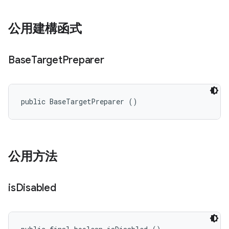
公用建構函式
Base
Target
Preparer
public BaseTargetPreparer ()
公用方法
is
Disabled