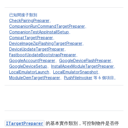
已知間接子類別
CheckPairingPreparer
、
CompanionRunCommandTargetPreparer
、
CompanionTestAppInstallSetup
、
CompatTargetPreparer
、
DeviceImageZipFlashingTargetPreparer
、
DeviceUpdateTargetPreparer
、
FastbootUpdateBootstrapPreparer
、
GoogleAccountPreparer
、
GoogleDeviceFlashPreparer
、
GoogleDeviceSetup
、
InstallApexModuleTargetPreparer
、
LocalEmulatorLaunch
、
LocalEmulatorSnapshot
、
ModuleOemTargetPreparer
、
PushFileInvoker
等 6 個項目。
ITargetPreparer
的基本實作類別，可控制物件是否停