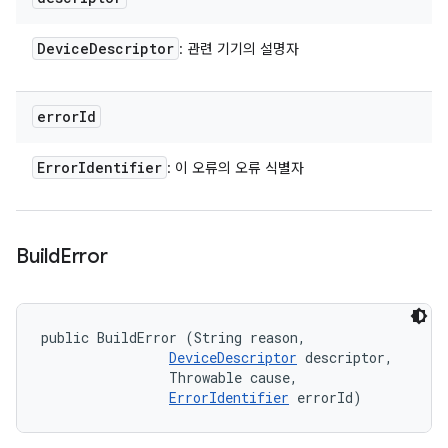
Device
Descriptor
: 관련 기기의 설명자
error
Id
Error
Identifier
: 이 오류의 오류 식별자
Build
Error
public BuildError (String reason, 

DeviceDescriptor
 descriptor, 

                Throwable cause, 

ErrorIdentifier
 errorId)