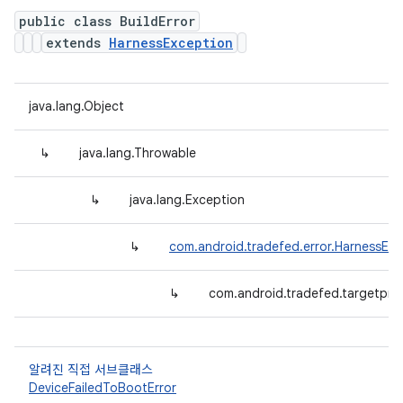
public class BuildError
extends
HarnessException
java.lang.Object
↳
java.lang.Throwable
↳
java.lang.Exception
↳
com.android.tradefed.error.HarnessExc
↳
com.android.tradefed.targetprep
알려진 직접 서브클래스
DeviceFailedToBootError