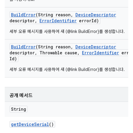
Build
Error
(String reason
,
Device
Descriptor
descriptor
,
Error
Identifier
error
Id)
세부 오류 메시지를 사용하여 새 (@link BuildError}를 생성합니다.
Build
Error
(String reason
,
Device
Descriptor
descriptor
,
Throwable cause
,
Error
Identifier
erro
Id)
세부 오류 메시지를 사용하여 새 (@link BuildError}를 생성합니다.
공개 메서드
String
get
Device
Serial
()