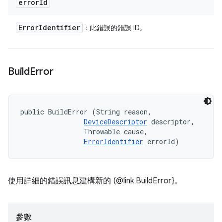
error
Id
Error
Identifier
：此錯誤的錯誤 ID。
Build
Error
public BuildError (String reason, 

DeviceDescriptor
 descriptor, 

                Throwable cause, 

ErrorIdentifier
 errorId)
使用詳細的錯誤訊息建構新的 (@link BuildError}。
參數