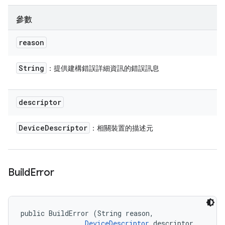
參數
reason
String
：提供建構錯誤詳細資訊的錯誤訊息
descriptor
Device
Descriptor
：相關裝置的描述元
Build
Error
public BuildError (String reason, 

DeviceDescriptor
 descriptor, 
