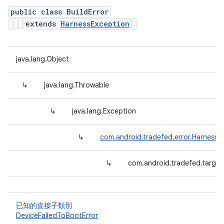
public class BuildError
extends
HarnessException
java.lang.Object
↳
java.lang.Throwable
↳
java.lang.Exception
↳
com.android.tradefed.error.HarnessE
↳
com.android.tradefed.target
已知的直接子類別
DeviceFailedToBootError