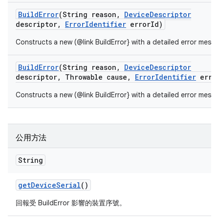
Build
Error
(String reason
,
Device
Descriptor
descriptor
,
Error
Identifier
error
Id)
Constructs a new (@link BuildError} with a detailed error mess
Build
Error
(String reason
,
Device
Descriptor
descriptor
,
Throwable cause
,
Error
Identifier
erro
Constructs a new (@link BuildError} with a detailed error mess
公用方法
String
get
Device
Serial
()
回報受 BuildError 影響的裝置序號。