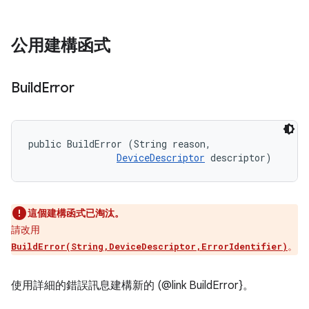
公用建構函式
Build
Error
public BuildError (String reason, 

DeviceDescriptor
 descriptor)
這個建構函式已淘汰。
請改用
。
BuildError(String,DeviceDescriptor,ErrorIdentifier)
使用詳細的錯誤訊息建構新的 (@link BuildError}。