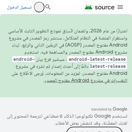
تسجيل الدخول
اعتبارًا من عام 2026، ولضمان اتّساق نموذج التطوير الثابت الأساسي
واستقرار المنصة في النظام المتكامل، سننشر رمز المصدر في مشروع
Android مفتوح المصدر (AOSP) في الربعَين الثاني والرابع. لبناء
مشروع Android مفتوح المصدر والمساهمة فيه، استخدِم
android-latest-release
. سيشير فرع بيان
android-
latest-release
دائمًا إلى أحدث إصدار تم نشره في مشروع
Android مفتوح المصدر. لمزيد من المعلومات، يُرجى الاطّلاع على
التغييرات في مشروع Android مفتوح المصدر
.
تستخدم Google تكنولوجيا الذكاء الاصطناعي لترجمة المحتوى إلى
لغتك المفضّلة، وقد تتضمّن بعض الأخطاء.