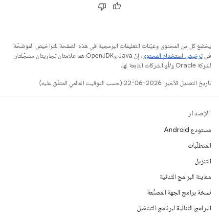
يخضع كل من المحتوى وعيّنات التعليمات البرمجية في هذه الصفحة للتراخيص الموضحّة
في
ترخيص استخدام المحتوى
. إنّ Java وOpenJDK هما علامتان تجاريتان مسجَّلتان
لشركة Oracle و/أو الشركات التابعة لها.
تاريخ التعديل الأخير: 2026-06-22 (حسب التوقيت العالمي المتفَّق عليه)
الإصدار
مستودع Android
المتطلّبات
التنزيل
معاينة البرامج الثنائية
نسخة برامج الجهة المصنِّعة
البرامج الثنائية لبرنامج التشغيل