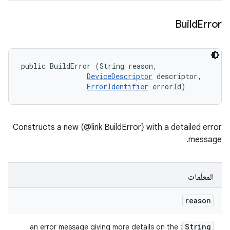
Build
Error
public BuildError (String reason, 

DeviceDescriptor
 descriptor, 

ErrorIdentifier
 errorId)
Constructs a new (@link BuildError} with a detailed error
message.
المعلَمات
reason
String
: an error message giving more details on the