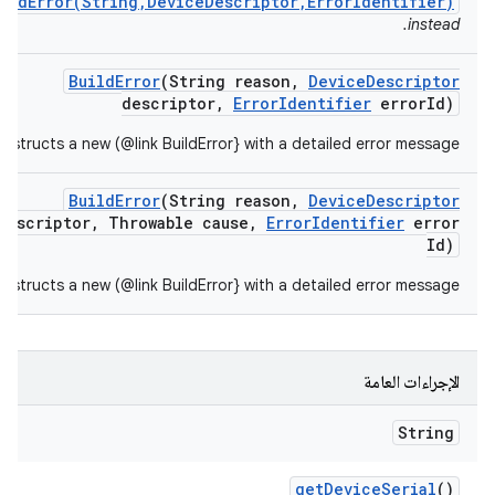
ildError(String,DeviceDescriptor,ErrorIdentifier)
instead.
Build
Error
(String reason
,
Device
Descriptor
descriptor
,
Error
Identifier
error
Id)
nstructs a new (@link BuildError} with a detailed error message.
Build
Error
(String reason
,
Device
Descriptor
descriptor
,
Throwable cause
,
Error
Identifier
error
Id)
nstructs a new (@link BuildError} with a detailed error message.
الإجراءات العامة
String
get
Device
Serial
()