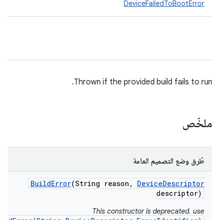
DeviceFailedToBootError
Thrown if the provided build fails to run.
ملخّص
طُرق وضع التصميم العامة
Build
Error
(String reason
,
Device
Descriptor
descriptor)
This constructor is deprecated. use