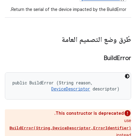
Return the serial of the device impacted by the BuildError.
طُرق وضع التصميم العامة
Build
Error
public BuildError (String reason, 

DeviceDescriptor
 descriptor)
This constructor is deprecated.
use
BuildError(String,DeviceDescriptor,ErrorIdentifier)
instead.