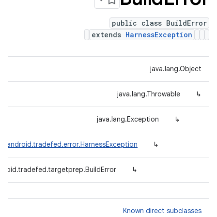
public class BuildError
extends
HarnessException
java.lang.Object
java.lang.Throwable
↳
java.lang.Exception
↳
m.android.tradefed.error.HarnessException
↳
roid.tradefed.targetprep.BuildError
↳
Known direct subclasses