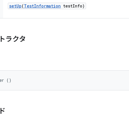
set
Up
(
Test
Information
test
Info)
トラクタ
er ()
ド