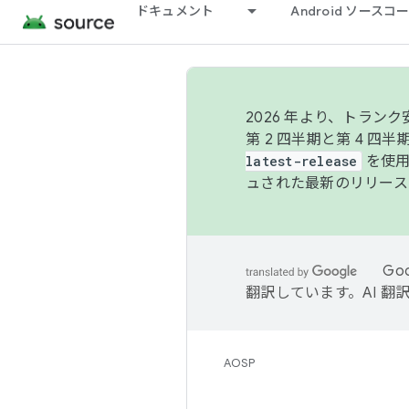
ドキュメント
Android ソース
2026 年より、トラ
第 2 四半期と第 4 四
latest-release
を使用
ュされた最新のリリース
Go
翻訳しています。AI 
AOSP