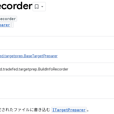
ecorder
Recorder
parer
ed.targetprep.BaseTargetPreparer
d.tradefed.targetprep.BuildInfoRecorder
定されたファイルに書き込む
ITargetPreparer
。