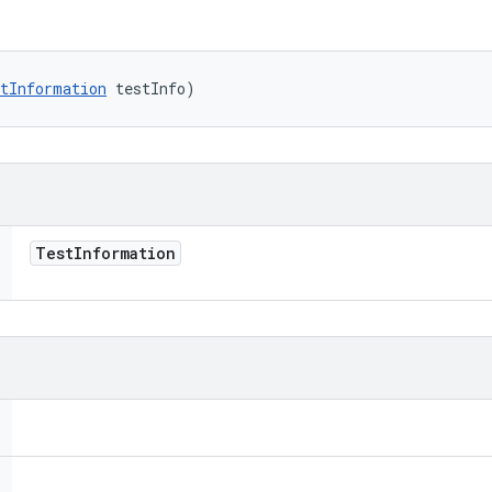
tInformation
 testInfo)
Test
Information