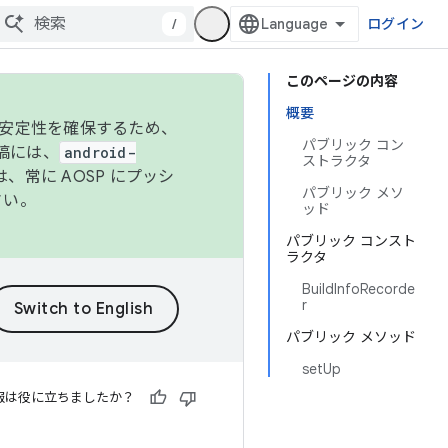
/
ログイン
このページの内容
概要
の安定性を確保するため、
パブリック コン
投稿には、
android-
ストラクタ
、常に AOSP にプッシ
パブリック メソ
さい。
ッド
パブリック コンスト
ラクタ
BuildInfoRecorde
r
パブリック メソッド
setUp
報は役に立ちましたか？