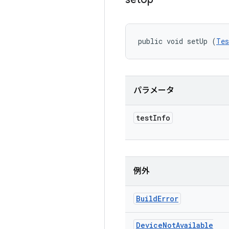
public void setUp (
Tes
パラメータ
test
Info
例外
Build
Error
Device
Not
Available