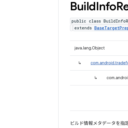
Build
Info
R
public class BuildInfo
extends
BaseTargetPre
java.lang.Object
↳
com.android.tradef
↳
com.androi
ビルド情報メタデータを指