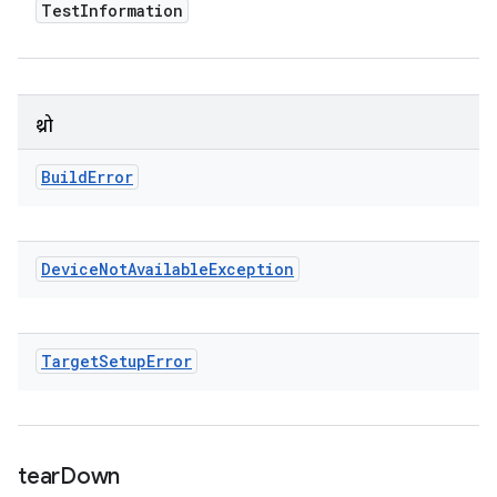
Test
Information
थ्रो
Build
Error
Device
Not
Available
Exception
Target
Setup
Error
tear
Down