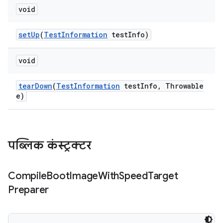
void
set
Up
(
Test
Information
test
Info)
void
tear
Down
(
Test
Information
test
Info
,
Throwable
e)
पब्लिक कंस्ट्रक्टर
Compile
Boot
Image
With
Speed
Target
Preparer