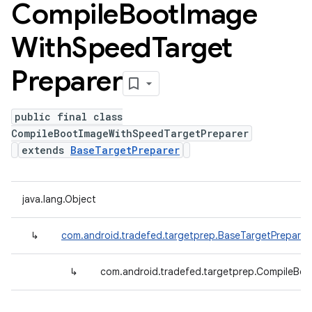
Compile
Boot
Image
With
Speed
Target
Preparer
public final class
CompileBootImageWithSpeedTargetPreparer
extends
BaseTargetPreparer
java.lang.Object
↳
com.android.tradefed.targetprep.BaseTargetPreparer
↳
com.android.tradefed.targetprep.CompileBo