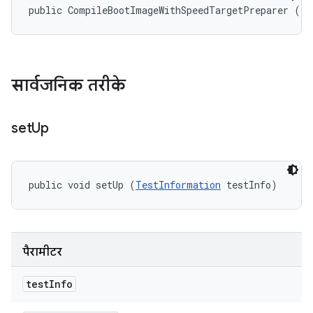
public CompileBootImageWithSpeedTargetPreparer ()
सार्वजनिक तरीके
set
Up
public void setUp (
TestInformation
 testInfo)
पैरामीटर
test
Info