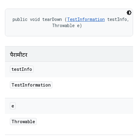
public void tearDown (
TestInformation
 testInfo, 

                Throwable e)
पैरामीटर
test
Info
Test
Information
e
Throwable