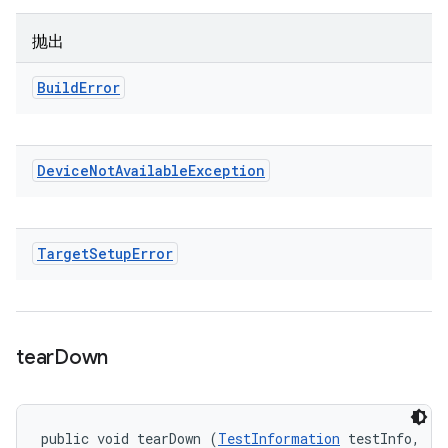
抛出
Build
Error
Device
Not
Available
Exception
Target
Setup
Error
tear
Down
public void tearDown (
TestInformation
 testInfo, 
