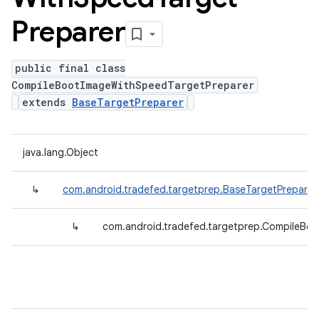
Preparer
public final class
CompileBootImageWithSpeedTargetPreparer
extends
BaseTargetPreparer
java.lang.Object
↳
com.android.tradefed.targetprep.BaseTargetPreparer
↳
com.android.tradefed.targetprep.CompileBo