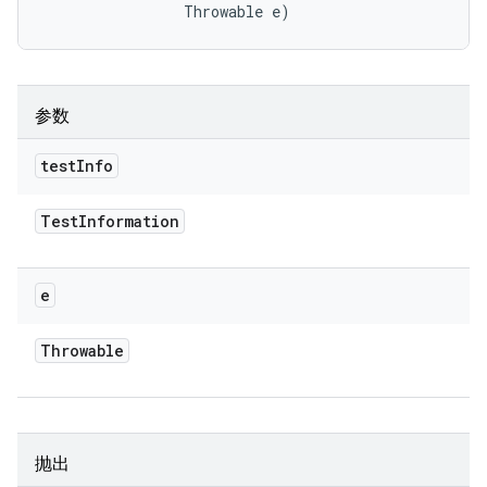
                Throwable e)
参数
test
Info
Test
Information
e
Throwable
抛出