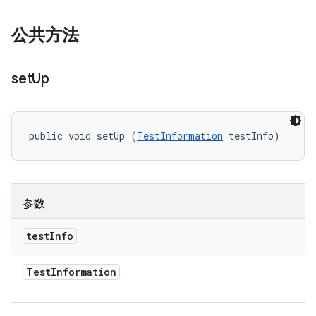
公共方法
set
Up
public void setUp (
TestInformation
 testInfo)
参数
test
Info
Test
Information