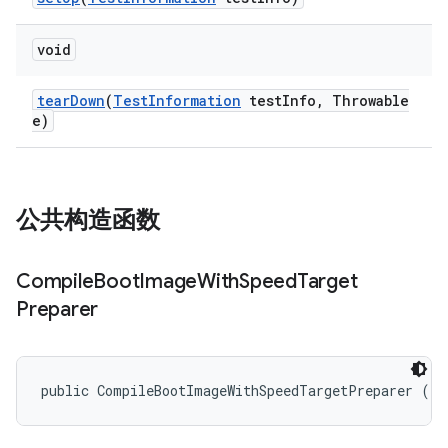
void
tear
Down
(
Test
Information
test
Info
,
Throwable
e)
公共构造函数
Compile
Boot
Image
With
Speed
Target
Preparer
public CompileBootImageWithSpeedTargetPreparer ()