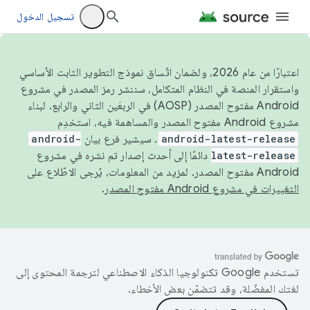
تسجيل الدخول
اعتبارًا من عام 2026، ولضمان اتّساق نموذج التطوير الثابت الأساسي
واستقرار المنصة في النظام المتكامل، سننشر رمز المصدر في مشروع
Android مفتوح المصدر (AOSP) في الربعَين الثاني والرابع. لبناء
مشروع Android مفتوح المصدر والمساهمة فيه، استخدِم
android-latest-release
. سيشير فرع بيان
android-
latest-release
دائمًا إلى أحدث إصدار تم نشره في مشروع
Android مفتوح المصدر. لمزيد من المعلومات، يُرجى الاطّلاع على
التغييرات في مشروع Android مفتوح المصدر
.
تستخدم Google تكنولوجيا الذكاء الاصطناعي لترجمة المحتوى إلى
لغتك المفضّلة، وقد تتضمّن بعض الأخطاء.