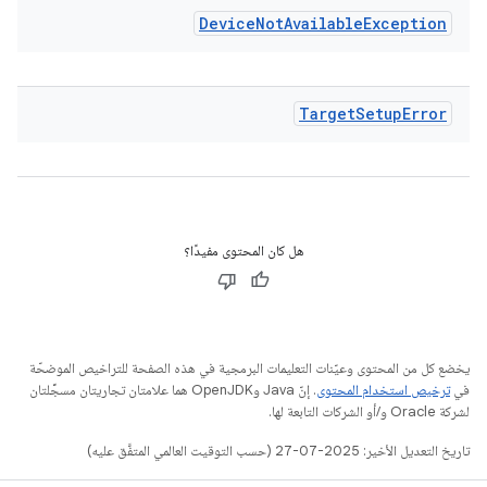
Device
Not
Available
Exception
Target
Setup
Error
هل كان المحتوى مفيدًا؟
يخضع كل من المحتوى وعيّنات التعليمات البرمجية في هذه الصفحة للتراخيص الموضحّة
في
ترخيص استخدام المحتوى
. إنّ Java وOpenJDK هما علامتان تجاريتان مسجَّلتان
لشركة Oracle و/أو الشركات التابعة لها.
تاريخ التعديل الأخير: 2025-07-27 (حسب التوقيت العالمي المتفَّق عليه)