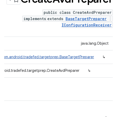
public class CreateAvdPreparer
implements
extends
BaseTargetPreparer
IConfigurationReceiver
java.lang.Object
com.android.tradefed.targetprep.BaseTargetPreparer
↳
droid.tradefed.targetprep.CreateAvdPreparer
↳