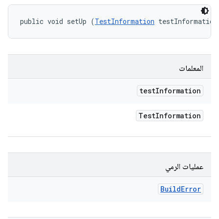
public void setUp (
TestInformation
 testInformation
المعلمات
test
Information
Test
Information
عمليات الرمي
Build
Error