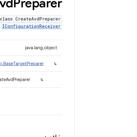
vd
Preparer
class CreateAvdPreparer
s
IConfigurationReceiver
java.lang.object
ep.BaseTargetPreparer
↳
ateAvdPreparer
↳