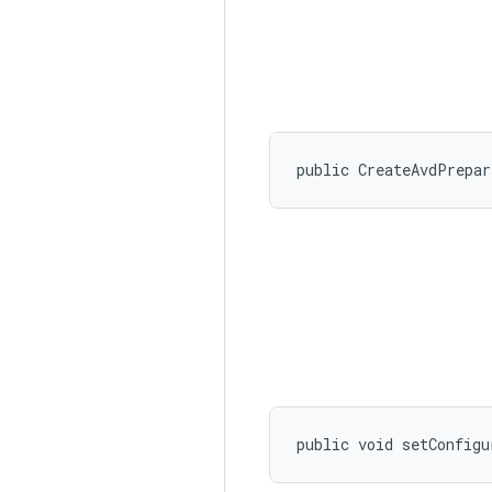
public CreateAvdPrepa
public void setConfigu