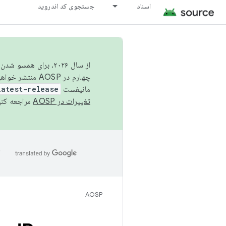
اسناد
جستجوی کد اندروید
از سال ۲۰۲۶، برای ه
چهارم در AOSP منتشر خواهیم کرد. برای ساخت و مشارکت در AOSP،
مانیفست
latest-release
تغییرات در AOSP
مراجعه کنی
ا
AOSP