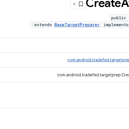
Create
A
public 
extends
BaseTargetPreparer
implement
com.android.tradefed.targetpr
com.android.tradefed.targetprep.Cre