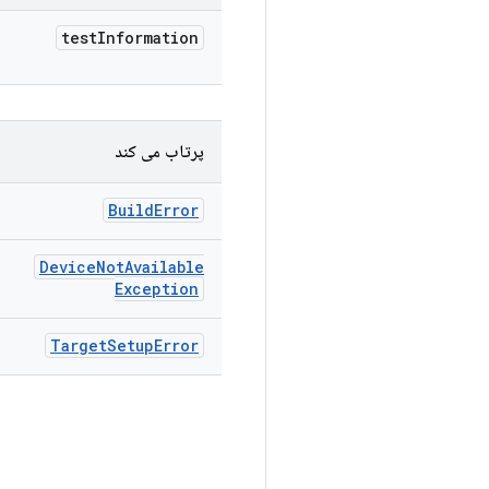
test
Information
پرتاب می کند
Build
Error
Device
Not
Available
Exception
Target
Setup
Error