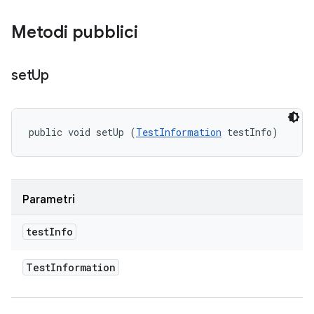
Metodi pubblici
set
Up
public void setUp (
TestInformation
 testInfo)
Parametri
test
Info
Test
Information