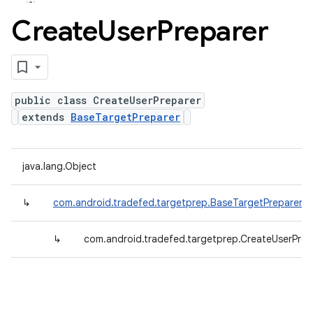
Create
User
Preparer
public class CreateUserPreparer
extends
BaseTargetPreparer
java.lang.Object
↳
com.android.tradefed.targetprep.BaseTargetPreparer
↳
com.android.tradefed.targetprep.CreateUserPrep