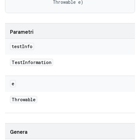
                Throwable e)
Parametri
test
Info
Test
Information
e
Throwable
Genera