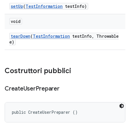
set
Up
(
Test
Information
test
Info)
void
tear
Down
(
Test
Information
test
Info
,
Throwable
e)
Costruttori pubblici
Create
User
Preparer
public CreateUserPreparer ()