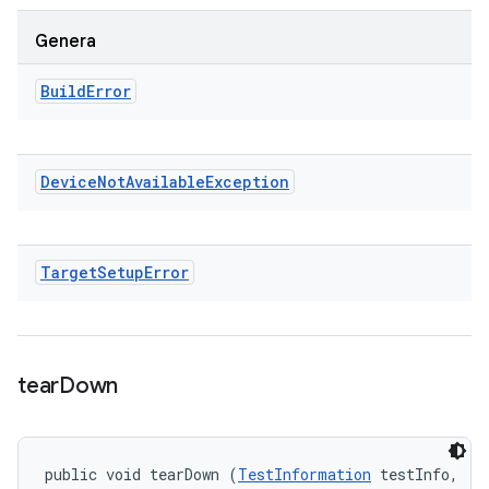
Genera
Build
Error
Device
Not
Available
Exception
Target
Setup
Error
tear
Down
public void tearDown (
TestInformation
 testInfo, 
