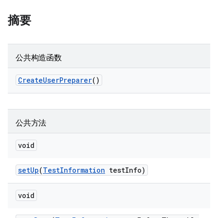
摘要
公共构造函数
Create
User
Preparer
()
公共方法
void
set
Up
(
Test
Information
test
Info)
void