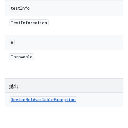
test
Info
Test
Information
e
Throwable
抛出
Device
Not
Available
Exception