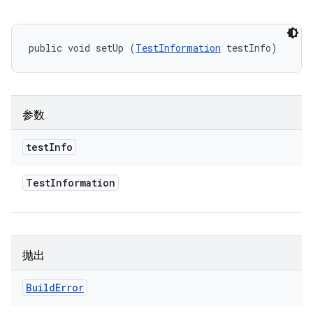
public void setUp (
TestInformation
 testInfo)
参数
test
Info
Test
Information
抛出
Build
Error