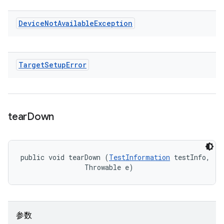
Device
Not
Available
Exception
Target
Setup
Error
tear
Down
public void tearDown (
TestInformation
 testInfo, 

                Throwable e)
参数