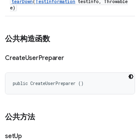
tear
Down
(
Test
Information
test
Info
,
Throwable
e)
公共构造函数
Create
User
Preparer
public CreateUserPreparer ()
公共方法
set
Up