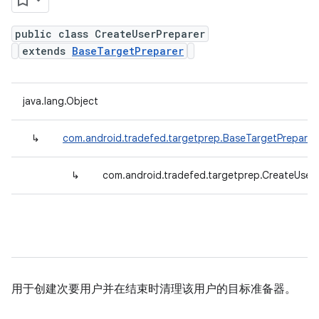
public class CreateUserPreparer
extends
BaseTargetPreparer
java.lang.Object
↳
com.android.tradefed.targetprep.BaseTargetPreparer
↳
com.android.tradefed.targetprep.CreateUser
用于创建次要用户并在结束时清理该用户的目标准备器。