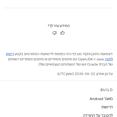
המידע עזר לך?
דוגמאות התוכן והקוד שבדף הזה כפופות לרישיונות המפורטים בקטע
רישיון
לתוכן
.‏ Java ו-OpenJDK הם סימנים מסחריים או סימנים מסחריים רשומים
של חברת Oracle ו/או של השותפים העצמאיים שלה.
עדכון אחרון: 2026-06-22 (שעון UTC).
BUILD
מאגר Android
דרישות
להסבר על ההורדה