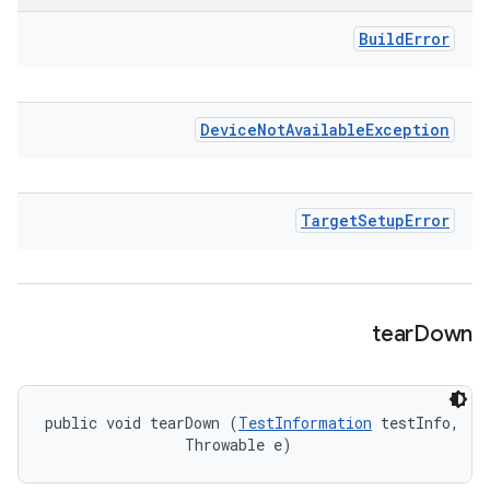
Build
Error
Device
Not
Available
Exception
Target
Setup
Error
tear
Down
public void tearDown (
TestInformation
 testInfo, 

                Throwable e)