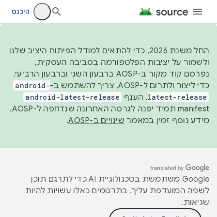
היכנס
החל משנת 2026, כדי להתאים למודל הפיתוח היציב שלנו
ולשמור על יציבות הפלטפורמה בסביבה העסקית,
נפרסם קוד מקור ב-AOSP ברבעון השני וברבעון הרביעי.
כדי ליצור ולתרום ל-AOSP, צריך להשתמש ב-
android-
latest-release
. הענף
android-latest-release
manifest תמיד יפנה לגרסה האחרונה שנדחפה ל-AOSP.
מידע נוסף זמין במאמר
שינויים ב-AOSP
.
‫Google משתמשת בטכנולוגיית AI כדי לתרגם תוכן
לשפה המועדפת עליך. בתרגומים כאלו עשויות להיות
שגיאות.