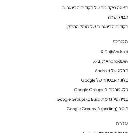
תצוגה מקדימה של הקודים הבינאריים
גיבוי קושחה
הקודים הבינאריים של מנהל ההתקן
המרכז
‫‎@Android ב-X
‫‎@AndroidDev ב-X
הבלוג של Android
בלוג האבטחה של Google
פלטפורמה ב-Google Groups
בנייה של גרסת Build ב-Google Groups
היסב (porting) ב-Google Groups
עזרה