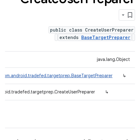
public class CreateUserPreparer
extends
BaseTargetPreparer
java.lang.Object
com.android.tradefed.targetprep.BaseTargetPreparer
↳
roid.tradefed.targetprep.CreateUserPreparer
↳