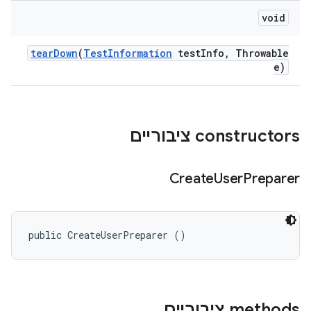
void
tear
Down
(
Test
Information
test
Info
,
Throwable
e)
‫constructors ציבוריים
Create
User
Preparer
public CreateUserPreparer ()
‫methods ציבוריים