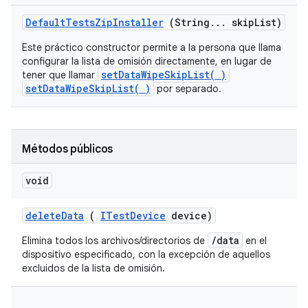
Default
Tests
Zip
Installer
(String
.
.
.
skip
List)
Este práctico constructor permite a la persona que llama
configurar la lista de omisión directamente, en lugar de
setDataWipeSkipList( )
tener que llamar
setDataWipeSkipList( )
por separado.
Métodos públicos
void
delete
Data
(
ITest
Device
device)
/data
Elimina todos los archivos/directorios de
en el
dispositivo especificado, con la excepción de aquellos
excluidos de la lista de omisión.