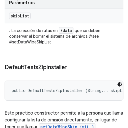
Parámetros
skip
List
/data
: La colección de rutas en
que se deben
conservar al borrar el sistema de archivos @see
#setDataWipeSkipList
Default
Tests
Zip
Installer
public DefaultTestsZipInstaller (String... skipLis
Este práctico constructor permite a la persona que llama
configurar la lista de omisión directamente, en lugar de
tener que llamar
setDataWipeSkipList( )