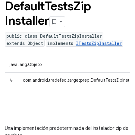
Default
Tests
Zip
Installer
public class DefaultTestsZipInstaller
extends Object
implements
ITestsZipInstaller
java.lang.Objeto
↳
com.android.tradefed.targetprep.DefaultTestsZipInstall
Una implementación predeterminada del instalador zip de