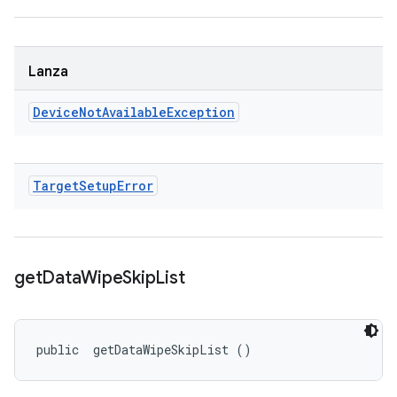
Lanza
Device
Not
Available
Exception
Target
Setup
Error
get
Data
Wipe
Skip
List
public 
 getDataWipeSkipList ()