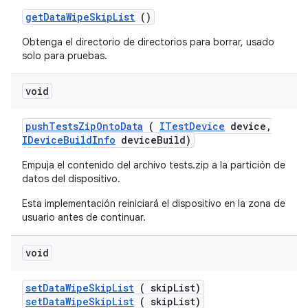
get
Data
Wipe
Skip
List
()
Obtenga el directorio de directorios para borrar, usado
solo para pruebas.
void
push
Tests
Zip
Onto
Data
(
ITest
Device
device
,
IDevice
Build
Info
device
Build)
Empuja el contenido del archivo tests.zip a la partición de
datos del dispositivo.
Esta implementación reiniciará el dispositivo en la zona de
usuario antes de continuar.
void
set
Data
Wipe
Skip
List
( skip
List)
setDataWipeSkipList
( skipList)