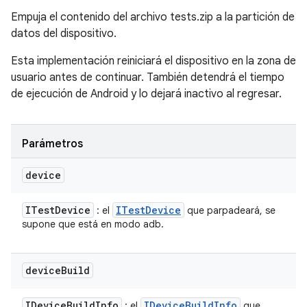
Empuja el contenido del archivo tests.zip a la partición de
datos del dispositivo.
Esta implementación reiniciará el dispositivo en la zona de
usuario antes de continuar. También detendrá el tiempo
de ejecución de Android y lo dejará inactivo al regresar.
Parámetros
device
ITest
Device
ITest
Device
: el
que parpadeará, se
supone que está en modo adb.
device
Build
IDevice
Build
Info
IDevice
Build
Info
: el
que