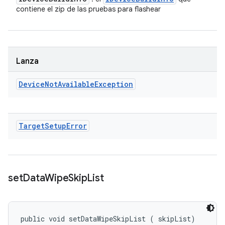
contiene el zip de las pruebas para flashear
Lanza
Device
Not
Available
Exception
Target
Setup
Error
set
Data
Wipe
Skip
List
public void setDataWipeSkipList (
 skipList)