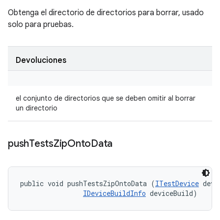
Obtenga el directorio de directorios para borrar, usado
solo para pruebas.
Devoluciones
el conjunto de directorios que se deben omitir al borrar
un directorio
push
Tests
Zip
Onto
Data
public void pushTestsZipOntoData (
ITestDevice
 devi
IDeviceBuildInfo
 deviceBuild)