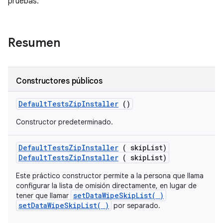
pruebas.
Resumen
Constructores públicos
Default
Tests
Zip
Installer
()
Constructor predeterminado.
Default
Tests
Zip
Installer
( skip
List)
DefaultTestsZipInstaller
( skipList)
Este práctico constructor permite a la persona que llama
configurar la lista de omisión directamente, en lugar de
setDataWipeSkipList( )
tener que llamar
setDataWipeSkipList( )
por separado.