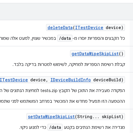
delete
Data
(
ITest
Device
device)
/data
כל הקבצים והספריות יוסרו מ-
במכשיר שצוין, למעט אלה שמוחר
get
Data
Wipe
Skip
List
()
קבלת רשימת הספריות למחיקה, לשימוש למטרות בדיקה בלבד.
ITest
Device
device
,
IDevice
Build
Info
device
Build)
הפקודה מעבירה את התוכן של הקובץ tests.zip למחיצת הנתונים של המכשיר.
ההטמעה הזו תפעיל מחדש את המכשיר במרחב המשתמש לפני שתמשי
set
Data
Wipe
Skip
List
(String
.
.
.
skip
List)
/data
מגדירה את רשימת הנתיבים בקטע
כדי למנוע ניקוי.