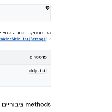
הקונסטרוקטור הנוח הזה מאפ
ל-
taWipeSkipList(String)
פרמטרים
skip
List
‫methods ציבוריים