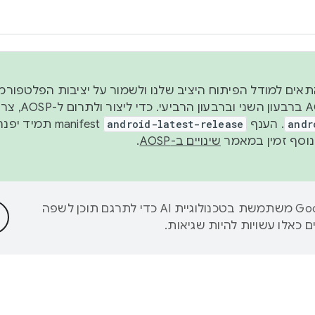
 2026, כדי להתאים למודל הפיתוח היציב שלנו ולשמור על יציבות הפלט
נפרסם קוד מקור ב-AOSP 
andr
. הענף
android-latest-release
manifest תמי
שינויים ב-AOSP
.
‫Google משתמשת בטכנולוגיית AI כדי לתרגם תוכן לשפה
 כאלו עשויות להיות שגיאות.