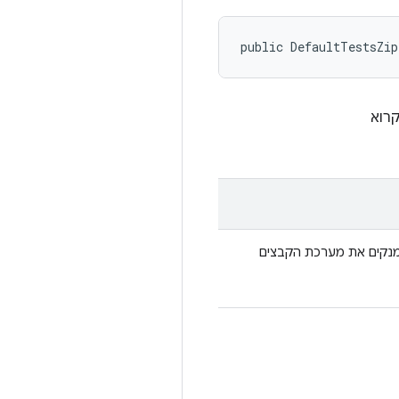
public DefaultTestsZip
רוא
נקים את מערכת הקבצים