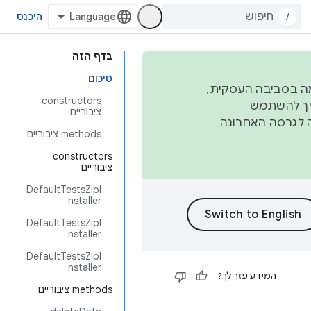
/
היכנס
בדף הזה
סיכום
פורמה בסביבה העסקית,
‫constructors
ברבעון השני וברבעון הרביעי. כדי ליצור ולתרום ל-AOSP, צריך להשתמש
ציבוריים
ד יפנה לגרסה האחרונה
‫methods ציבוריים
‫constructors
ציבוריים
DefaultTestsZipI
nstaller
DefaultTestsZipI
nstaller
DefaultTestsZipI
nstaller
המידע עזר לך?
‫methods ציבוריים