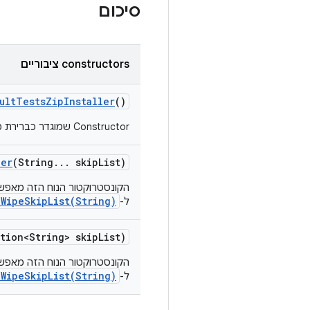
סיכום
‫constructors ציבוריים
ult
Tests
Zip
Installer
()
‫Constructor שמוגדר כברירת מחדל.
ler
(String
.
.
.
skip
List)
הקונסטרוקטור הנוח הזה מאפשר
aWipeSkipList(String)
ל-
tion<String> skip
List)
הקונסטרוקטור הנוח הזה מאפשר
aWipeSkipList(String)
ל-