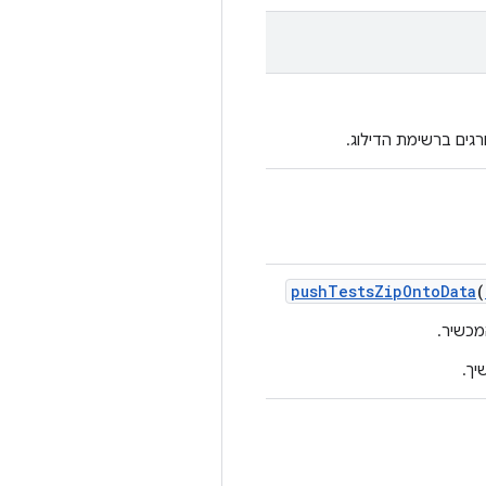
גים ברשימת הדילוג.
push
Tests
Zip
Onto
Data
(
ך.