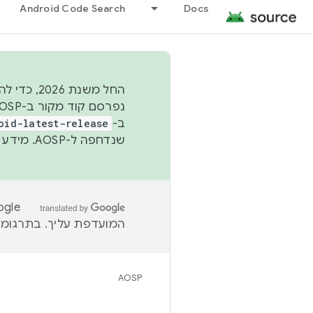
Android Code Search
Docs
החל משנת
ב-
oid-latest-release
שנדחפה ל-AOSP. מידע נוסף זמין במאמר
המועדפת עליך. בתרגומים
AOSP