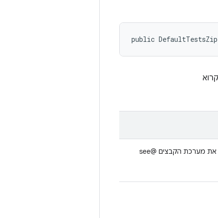
public DefaultTestsZip
רוא
שצריך לשמור כשמנקים את מערכת הקבצים @see