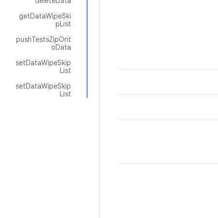
deleteData
getDataWipeSki
pList
pushTestsZipOnt
oData
setDataWipeSkip
List
setDataWipeSkip
List