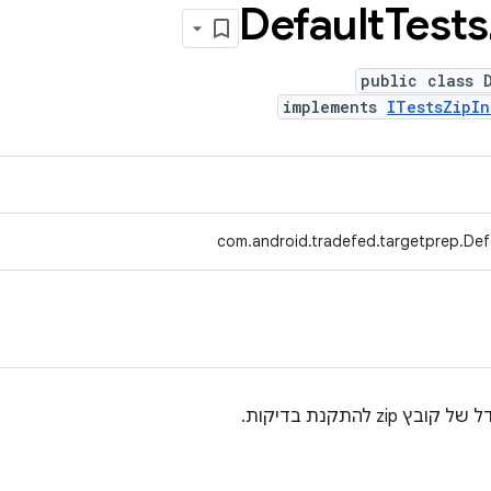
Default
Tests
public class 
implements
ITestsZipIn
com.android.tradefed.targetprep.Defa
 להתקנת בדיקות.