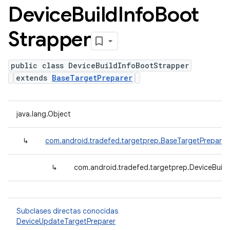
Device
Build
Info
Boot
Strapper
public class DeviceBuildInfoBootStrapper
extends
BaseTargetPreparer
java.lang.Object
↳
com.android.tradefed.targetprep.BaseTargetPreparer
↳
com.android.tradefed.targetprep.DeviceBuil
Subclases directas conocidas
DeviceUpdateTargetPreparer