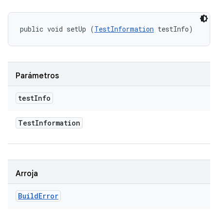
public void setUp (
TestInformation
 testInfo)
Parámetros
test
Info
Test
Information
Arroja
Build
Error