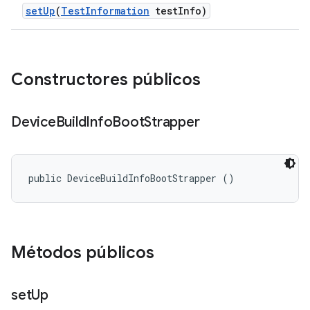
set
Up
(
Test
Information
test
Info)
Constructores públicos
Device
Build
Info
Boot
Strapper
public DeviceBuildInfoBootStrapper ()
Métodos públicos
set
Up