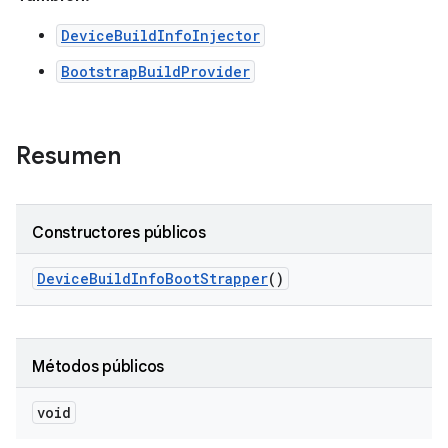
DeviceBuildInfoInjector
BootstrapBuildProvider
Resumen
Constructores públicos
Device
Build
Info
Boot
Strapper
()
Métodos públicos
void