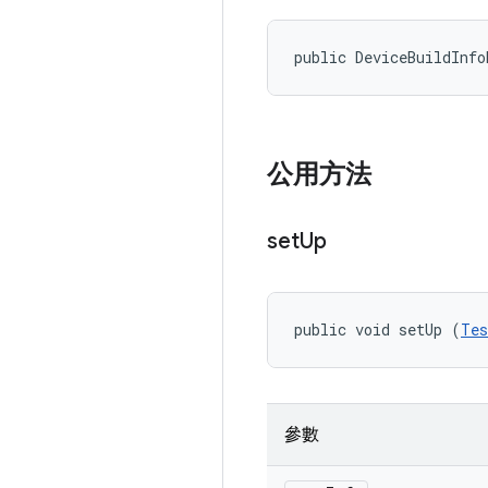
public DeviceBuildInfo
公用方法
set
Up
public void setUp (
Tes
參數