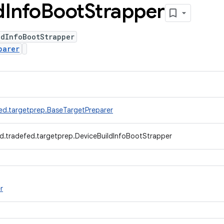
d
Info
Boot
Strapper
ldInfoBootStrapper
parer
ed.targetprep.BaseTargetPreparer
d.tradefed.targetprep.DeviceBuildInfoBootStrapper
r