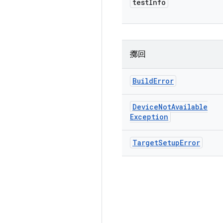
test
Info
擲回
Build
Error
Device
Not
Available
Exception
Target
Setup
Error