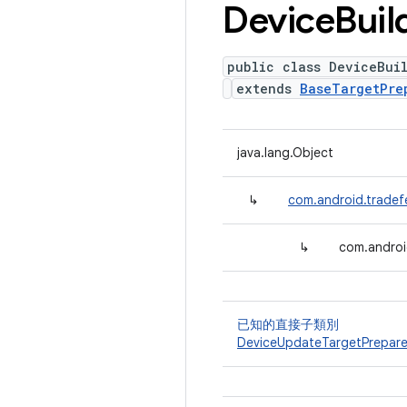
Device
Buil
public class DeviceBui
extends
BaseTargetPre
java.lang.Object
↳
com.android.tradef
↳
com.androi
已知的直接子類別
DeviceUpdateTargetPrepare