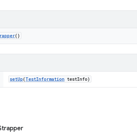
rapper
()
set
Up
(
Test
Information
test
Info)
Strapper