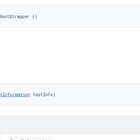
BootStrapper ()
tInformation
 testInfo)