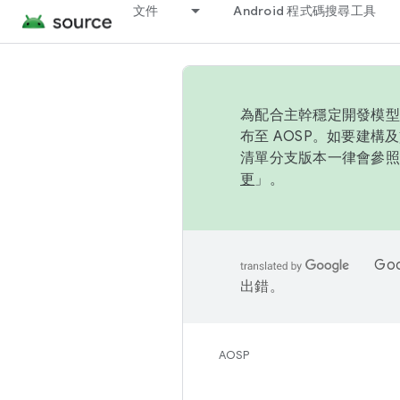
文件
Android 程式碼搜尋工具
為配合主幹穩定開發模型，
布至 AOSP。如要建構及
清單分支版本一律會參照推
更
」。
Go
出錯。
AOSP