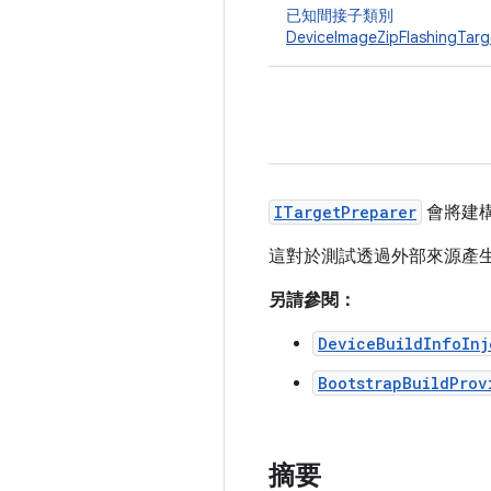
已知間接子類別
DeviceImageZipFlashingTarg
ITargetPreparer
會將建
這對於測試透過外部來源產生
另請參閱：
DeviceBuildInfoInj
BootstrapBuildProv
摘要