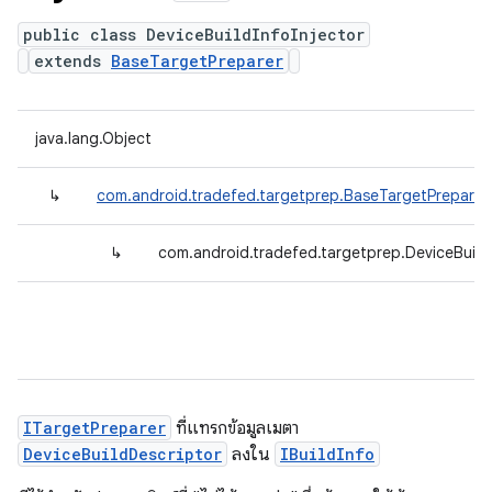
public class DeviceBuildInfoInjector
extends
BaseTargetPreparer
java.lang.Object
↳
com.android.tradefed.targetprep.BaseTargetPreparer
↳
com.android.tradefed.targetprep.DeviceBuildI
ITargetPreparer
ที่แทรกข้อมูลเมตา
DeviceBuildDescriptor
ลงใน
IBuildInfo