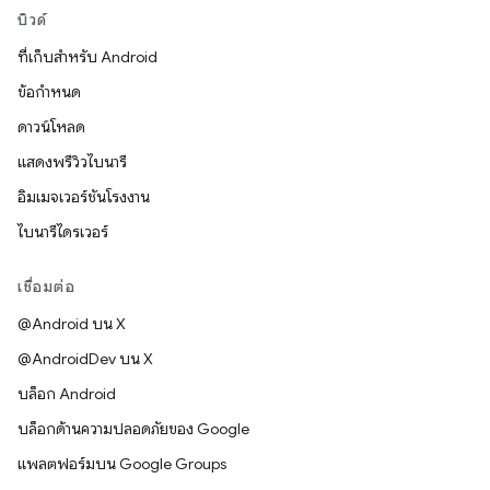
บิวด์
ที่เก็บสำหรับ Android
ข้อกำหนด
ดาวน์โหลด
แสดงพรีวิวไบนารี
อิมเมจเวอร์ชันโรงงาน
ไบนารีไดรเวอร์
เชื่อมต่อ
@Android บน X
@AndroidDev บน X
บล็อก Android
บล็อกด้านความปลอดภัยของ Google
แพลตฟอร์มบน Google Groups