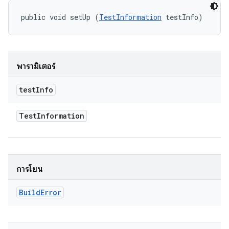
public void setUp (
TestInformation
 testInfo)
พารามิเตอร์
test
Info
Test
Information
การโยน
Build
Error