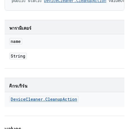
public static 
DeviceCleaner.CleanupAction
 valueOf 
พารามิเตอร์
name
String
คิกรีเทิร์น
Device
Cleaner
.
Cleanup
Action