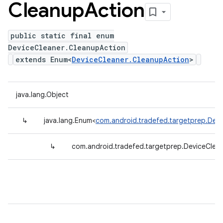
Cleanup
Action
public static final enum
DeviceCleaner.CleanupAction
extends Enum<
DeviceCleaner.CleanupAction
>
java.lang.Object
↳
java.lang.Enum<
com.android.tradefed.targetprep.Devi
↳
com.android.tradefed.targetprep.DeviceClea