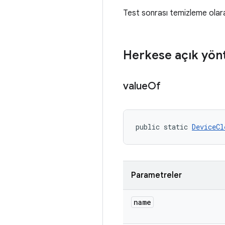
Test sonrası temizleme olara
Herkese açık yön
value
Of
public static 
DeviceCl
Parametreler
name