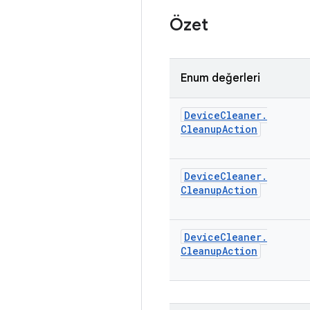
Özet
Enum değerleri
Device
Cleaner
.
Cleanup
Action
Device
Cleaner
.
Cleanup
Action
Device
Cleaner
.
Cleanup
Action