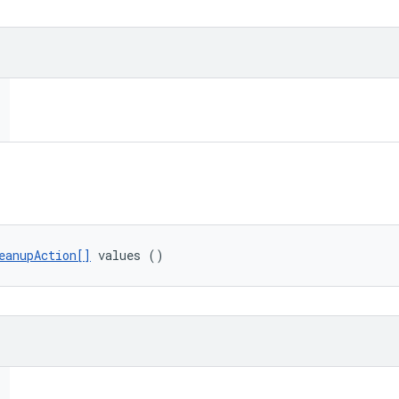
eanupAction[]
 values ()