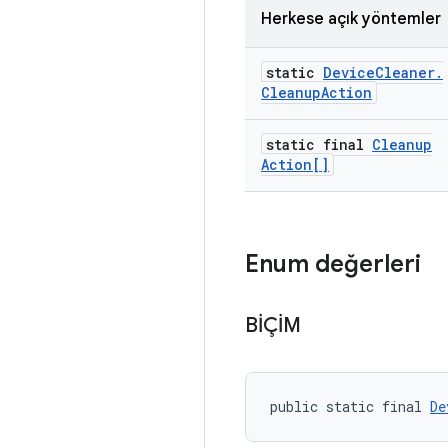
Herkese açık yöntemler
static
Device
Cleaner
.
Cleanup
Action
static final
Cleanup
Action[]
Enum değerleri
BİÇİM
public static final 
De