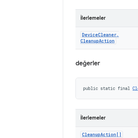
İlerlemeler
Device
Cleaner
.
Cleanup
Action
değerler
public static final 
Cl
İlerlemeler
Cleanup
Action[]