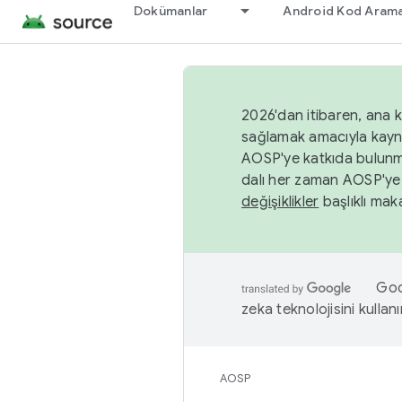
Dokümanlar
Android Kod Arama
2026'dan itibaren, ana k
sağlamak amacıyla kayn
AOSP'ye katkıda bulunm
dalı her zaman AOSP'ye 
değişiklikler
başlıklı maka
Goog
zeka teknolojisini kullanı
AOSP