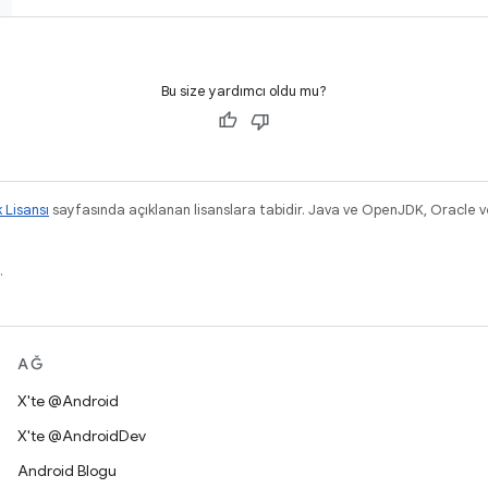
Bu size yardımcı oldu mu?
k Lisansı
sayfasında açıklanan lisanslara tabidir. Java ve OpenJDK, Oracle ve/v
.
AĞ
X'te @Android
X'te @AndroidDev
Android Blogu