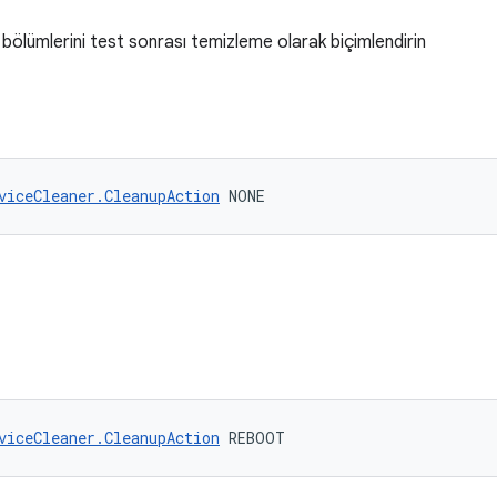
ek bölümlerini test sonrası temizleme olarak biçimlendirin
viceCleaner.CleanupAction
 NONE
viceCleaner.CleanupAction
 REBOOT