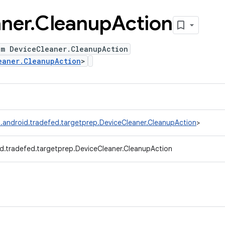
ner
.
Cleanup
Action
um DeviceCleaner.CleanupAction
eaner.CleanupAction
>
.android.tradefed.targetprep.DeviceCleaner.CleanupAction
>
d.tradefed.targetprep.DeviceCleaner.CleanupAction