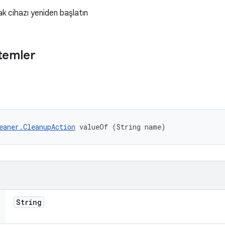
k cihazı yeniden başlatın
temler
eaner.CleanupAction
 valueOf (String name)
String