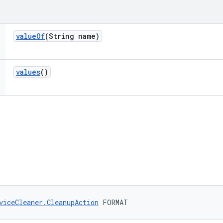
value
Of
(String name)
values
()
viceCleaner.CleanupAction
 FORMAT