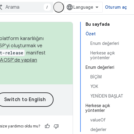
/
Oturum aç
Bu sayfada
Özet
latform kararlılığını
Enum değerleri
SP'yi oluşturmak ve
t-release
manifest
Herkese açık
yöntemler
n
AOSP'de yapılan
Enum değerleri
BİÇİM
YOK
YENİDEN BAŞLAT
Herkese açık
yöntemler
valueOf
 size yardımcı oldu mu?
değerler