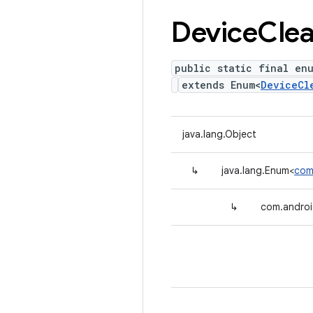
Device
Clea
public static final en
extends Enum<
DeviceCl
java.lang.Object
↳
java.lang.Enum<
com
↳
com.androi