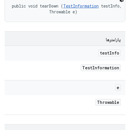
public void tearDown (
TestInformation
 testInfo, 

                Throwable e)
پارامترها
test
Info
Test
Information
e
Throwable