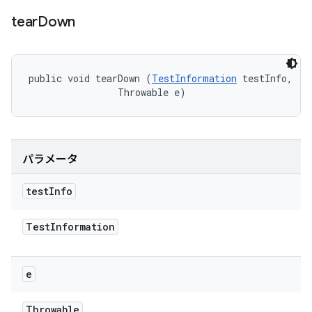
tear
Down
public void tearDown (
TestInformation
 testInfo, 

                Throwable e)
パラメータ
test
Info
Test
Information
e
Throwable