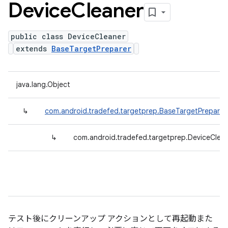
Device
Cleaner
public class DeviceCleaner
extends
BaseTargetPreparer
java.lang.Object
↳
com.android.tradefed.targetprep.BaseTargetPreparer
↳
com.android.tradefed.targetprep.DeviceClea
テスト後にクリーンアップ アクションとして再起動また