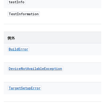
test
Info
Test
Information
例外
Build
Error
Device
Not
Available
Exception
Target
Setup
Error