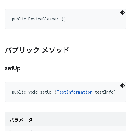
public DeviceCleaner ()
パブリック メソッド
set
Up
public void setUp (
TestInformation
 testInfo)
パラメータ