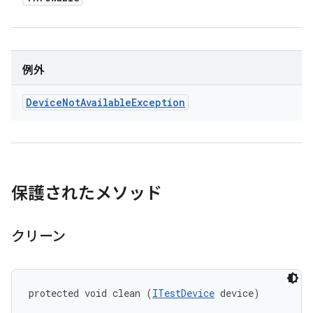
例外
Device
Not
Available
Exception
保護されたメソッド
クリーン
protected void clean (
ITestDevice
 device)