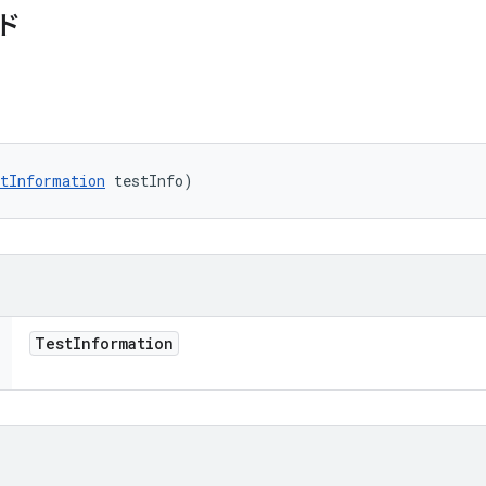
ド
tInformation
 testInfo)
Test
Information