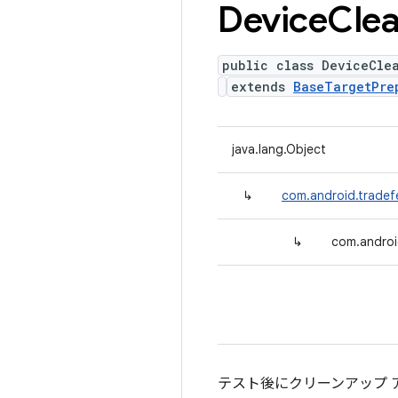
Device
Cle
public class DeviceCle
extends
BaseTargetPre
java.lang.Object
↳
com.android.tradef
↳
com.androi
テスト後にクリーンアップ