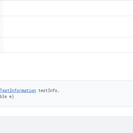
TestInformation
 testInfo, 

ble e)