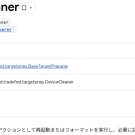
aner
aner
parer
ed.targetprep.BaseTargetPreparer
d.tradefed.targetprep.DeviceCleaner
 アクションとして再起動またはフォーマットを実行し、必要に