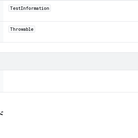
Test
Information
Throwable
ド