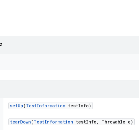
タ
set
Up
(
Test
Information
test
Info)
tear
Down
(
Test
Information
test
Info
,
Throwable e)