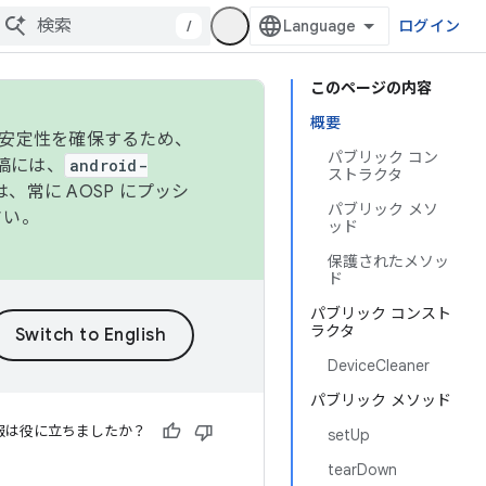
/
ログイン
このページの内容
概要
の安定性を確保するため、
パブリック コン
投稿には、
android-
ストラクタ
、常に AOSP にプッシ
パブリック メソ
さい。
ッド
保護されたメソッ
ド
パブリック コンスト
ラクタ
DeviceCleaner
パブリック メソッド
報は役に立ちましたか？
setUp
tearDown