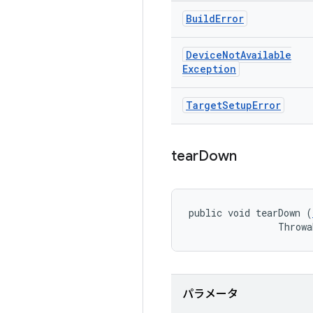
Build
Error
Device
Not
Available
Exception
Target
Setup
Error
tear
Down
public void tearDown (
                Throwa
パラメータ