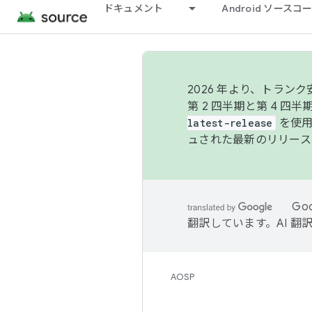
ドキュメント
Android ソース
2026 年より、トラ
第 2 四半期と第 4 四
latest-release
を使用
ュされた最新のリリース
Go
翻訳しています。AI 
AOSP