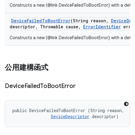
Constructs a new (@link DeviceFailedToBootError} with a detai
Device
Failed
To
Boot
Error
(String reason
,
Device
Des
descriptor
,
Throwable cause
,
Error
Identifier
erro
Constructs a new (@link DeviceFailedToBootError} with a detai
公用建構函式
Device
Failed
To
Boot
Error
public DeviceFailedToBootError (String reason, 

DeviceDescriptor
 descriptor)