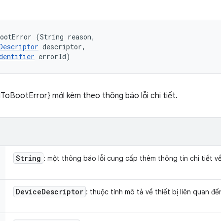
ootError (String reason, 

Descriptor
 descriptor, 

dentifier
 errorId)
ToBootError} mới kèm theo thông báo lỗi chi tiết.
String
: một thông báo lỗi cung cấp thêm thông tin chi tiết về
Device
Descriptor
: thuộc tính mô tả về thiết bị liên quan đ