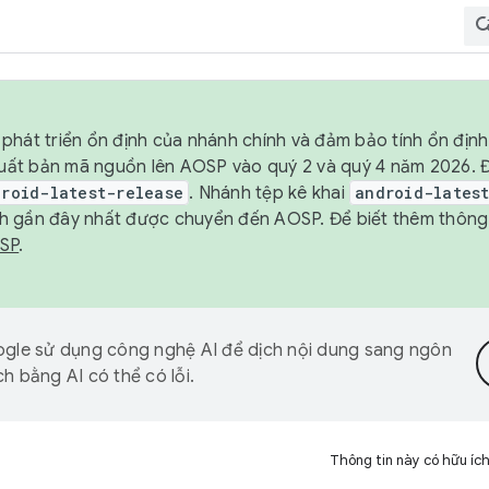
phát triển ổn định của nhánh chính và đảm bảo tính ổn địn
ẽ xuất bản mã nguồn lên AOSP vào quý 2 và quý 4 năm 2026.
droid-latest-release
. Nhánh tệp kê khai
android-lates
h gần đây nhất được chuyển đến AOSP. Để biết thêm thông t
OSP
.
gle sử dụng công nghệ AI để dịch nội dung sang ngôn
h bằng AI có thể có lỗi.
Thông tin này có hữu íc