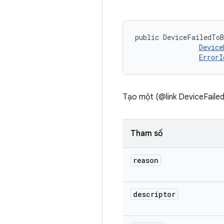
public DeviceFailedToB
Device
ErrorI
Tạo một (@link DeviceFailed
Tham số
reason
descriptor