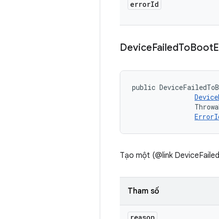
error
Id
Device
Failed
To
Boot
E
public DeviceFailedToB
Device
                Throwa
ErrorI
Tạo một (@link DeviceFailed
Tham số
reason