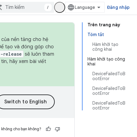
/
Đăng nhập
Trên trang này
Tóm tắt
h của nền tảng cho hệ
Hàm khởi tạo
 Để tạo và đóng góp cho
công khai
t-release
sẽ luôn tham
Hàm khởi tạo công
in, hãy xem bài viết
khai
DeviceFailedToB
ootError
DeviceFailedToB
ootError
DeviceFailedToB
ootError
h không cho bạn không?