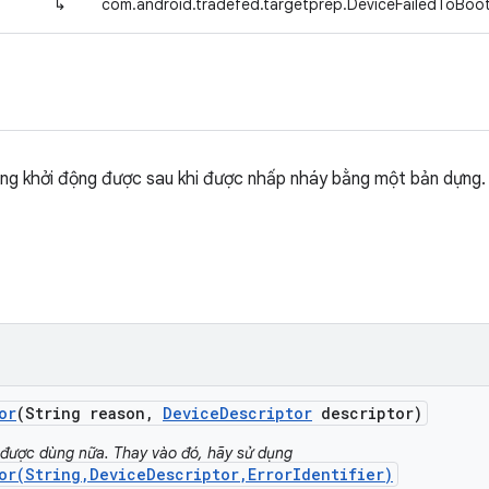
↳
com.android.tradefed.targetprep.DeviceFailedToBoot
ông khởi động được sau khi được nhấp nháy bằng một bản dựng.
or
(String reason
,
Device
Descriptor
descriptor)
được dùng nữa. Thay vào đó, hãy sử dụng
or(String,DeviceDescriptor,ErrorIdentifier)