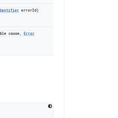
dentifier
error
Id)
ble cause
,
Error