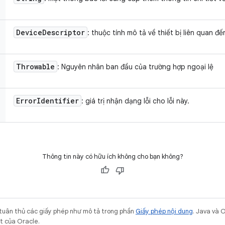
Device
Descriptor
: thuộc tính mô tả về thiết bị liên quan đ
Throwable
: Nguyên nhân ban đầu của trường hợp ngoại lệ
Error
Identifier
: giá trị nhận dạng lỗi cho lỗi này.
Thông tin này có hữu ích không cho bạn không?
 tuân thủ các giấy phép như mô tả trong phần
Giấy phép nội dung
. Java và 
ết của Oracle.