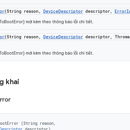
or
(String reason
,
Device
Descriptor
descriptor
,
Error
I
ToBootError} mới kèm theo thông báo lỗi chi tiết.
or
(String reason
,
Device
Descriptor
descriptor
,
Throwa
ToBootError} mới kèm theo thông báo lỗi chi tiết.
g khai
rror
ootError (String reason, 

Descriptor
 descriptor)