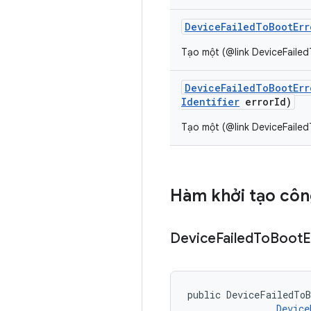
Device
Failed
To
Boot
Err
Tạo một (@link DeviceFailed
Device
Failed
To
Boot
Err
Identifier
error
Id)
Tạo một (@link DeviceFailed
Hàm khởi tạo côn
Device
Failed
To
Boot
E
public DeviceFailedToB
Device