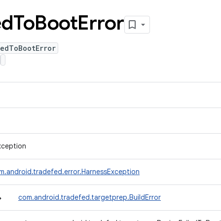
ed
To
Boot
Error
ledToBootError
xception
m.android.tradefed.error.HarnessException
↳
com.android.tradefed.targetprep.BuildError