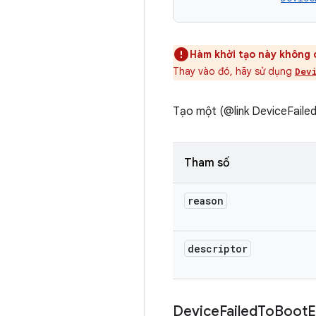
Hàm khởi tạo này không 
Thay vào đó, hãy sử dụng
Dev
Tạo một (@link DeviceFailed
Tham số
reason
descriptor
Device
Failed
To
Boot
E