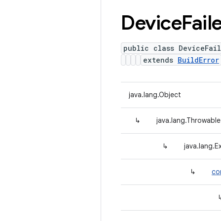
Device
Fail
public class DeviceFai
extends
BuildError
java.lang.Object
↳
java.lang.Throwable
↳
java.lang.E
↳
co