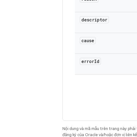
descriptor
cause
error
Id
Nội dung và mã mẫu trên trang này phải
đăng ký của Oracle và/hoặc đơn vị liên k