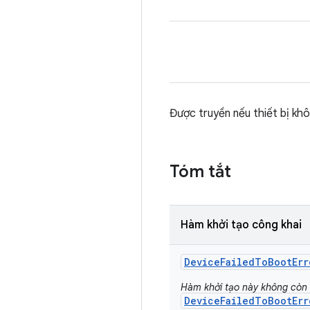
Được truyền nếu thiết bị kh
Tóm tắt
Hàm khởi tạo công khai
Device
Failed
To
Boot
Err
Hàm khởi tạo này không còn 
DeviceFailedToBootErr