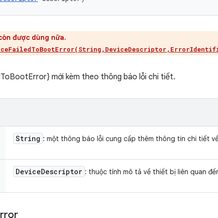
còn được dùng nữa.
iceFailedToBootError(String,DeviceDescriptor,ErrorIdentif
ToBootError} mới kèm theo thông báo lỗi chi tiết.
String
: một thông báo lỗi cung cấp thêm thông tin chi tiết về
Device
Descriptor
: thuộc tính mô tả về thiết bị liên quan đ
rror