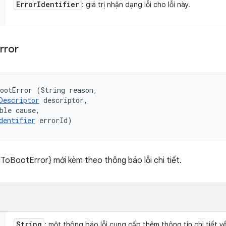
Error
Identifier
: giá trị nhận dạng lỗi cho lỗi này.
rror
ootError (String reason, 

Descriptor
 descriptor, 

ble cause, 

dentifier
 errorId)
ToBootError} mới kèm theo thông báo lỗi chi tiết.
String
: một thông báo lỗi cung cấp thêm thông tin chi tiết về