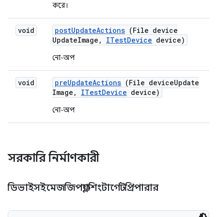
করে।
void
post
Update
Actions
(File device
Update
Image
,
ITest
Device
device)
নো-অপ
void
pre
Update
Actions
(File device
Update
Image
,
ITest
Device
device)
নো-অপ
সরকারি নির্মাণকারী
ডিভাইসইমেজজিপফ্ল্যাশিংটার্গেটপ্রিপারার