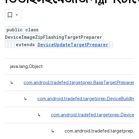
public class
DeviceImageZipFlashingTargetPreparer
extends
DeviceUpdateTargetPreparer
java.lang.Object
↳
com.android.tradefed.targetprep.BaseTargetPreparer
↳
com.android.tradefed.targetprep.DeviceBuildInf
↳
com.android.tradefed.targetprep.DeviceU
↳
com.android.tradefed.targetprep.D