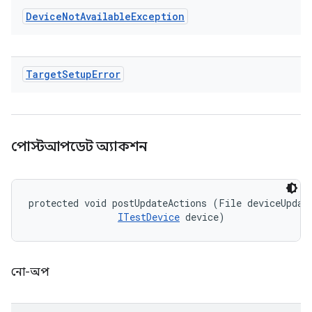
Device
Not
Available
Exception
Target
Setup
Error
পোস্টআপডেট অ্যাকশন
protected void postUpdateActions (File deviceUpdate
ITestDevice
 device)
নো-অপ