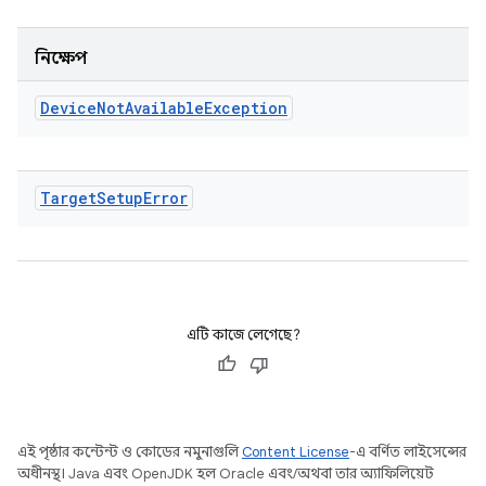
নিক্ষেপ
Device
Not
Available
Exception
Target
Setup
Error
এটি কাজে লেগেছে?
এই পৃষ্ঠার কন্টেন্ট ও কোডের নমুনাগুলি
Content License
-এ বর্ণিত লাইসেন্সের
অধীনস্থ। Java এবং OpenJDK হল Oracle এবং/অথবা তার অ্যাফিলিয়েট