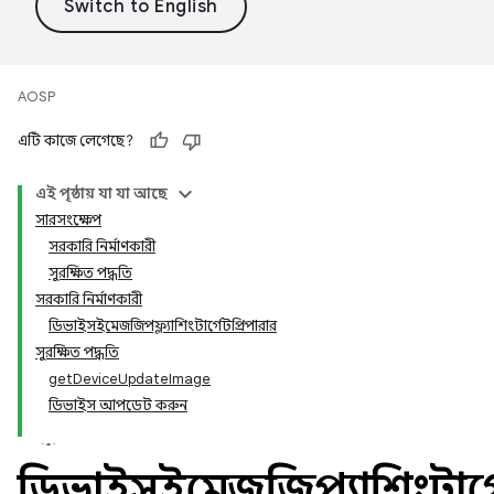
AOSP
এটি কাজে লেগেছে?
এই পৃষ্ঠায় যা যা আছে
সারসংক্ষেপ
সরকারি নির্মাণকারী
সুরক্ষিত পদ্ধতি
সরকারি নির্মাণকারী
ডিভাইসইমেজজিপফ্ল্যাশিংটার্গেটপ্রিপারার
সুরক্ষিত পদ্ধতি
getDeviceUpdateImage
ডিভাইস আপডেট করুন
ডিভাইসইমেজজিপফ্ল্যাশিংটার্গ