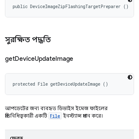
public DeviceImageZipFlashingTargetPreparer ()
সুরক্ষিত পদ্ধতি
get
Device
Update
Image
protected File getDeviceUpdateImage ()
আপডেটের জন্য ব্যবহৃত ডিভাইস ইমেজ ফাইলের
প্রতিনিধিত্বকারী একটি
File
ইনস্ট্যান্স প্রদান করে।
ফেরত