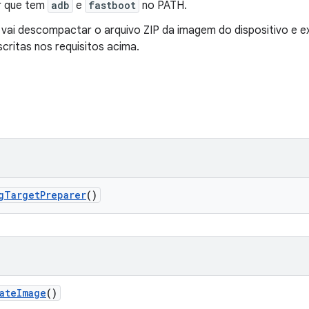
r que tem
adb
e
fastboot
no PATH.
 vai descompactar o arquivo ZIP da imagem do dispositivo e 
critas nos requisitos acima.
g
Target
Preparer
()
ate
Image
()