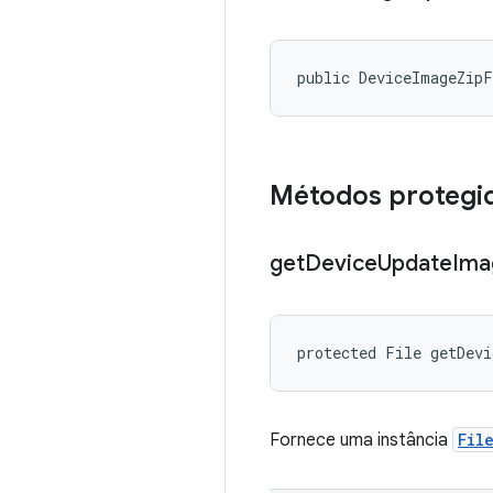
public DeviceImageZip
Métodos protegi
get
Device
Update
Ima
protected File getDev
Fornece uma instância
Fil