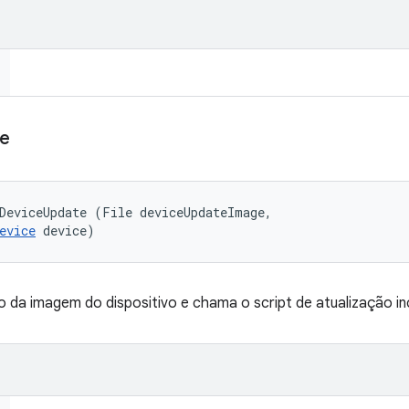
e
DeviceUpdate (File deviceUpdateImage, 

evice
 device)
o da imagem do dispositivo e chama o script de atualização inc