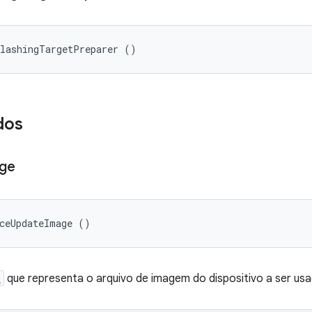
FlashingTargetPreparer ()
dos
ge
iceUpdateImage ()
e
que representa o arquivo de imagem do dispositivo a ser usa