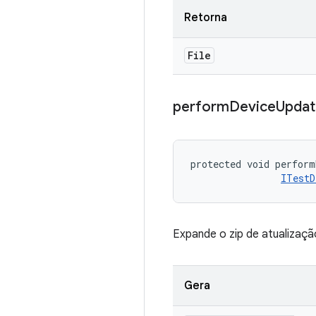
Retorna
File
perform
Device
Updat
protected void perform
ITestD
Expande o zip de atualizaçã
Gera