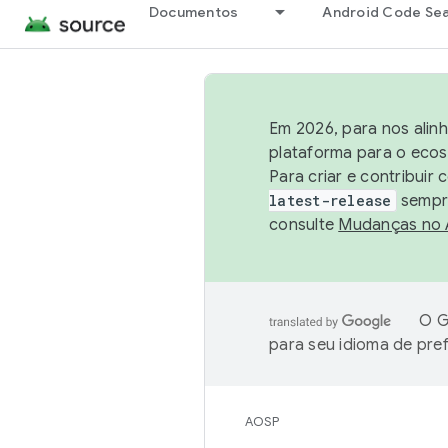
Documentos
Android Code Se
Em 2026, para nos alin
plataforma para o ecos
Para criar e contribuir
latest-release
sempre
consulte
Mudanças no
O G
para seu idioma de pre
AOSP