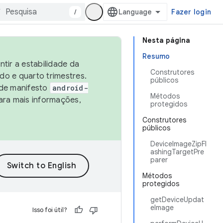
/
Fazer login
Nesta página
Resumo
tir a estabilidade da
Construtores
o e quarto trimestres.
públicos
 de manifesto
android-
Métodos
ara mais informações,
protegidos
Construtores
públicos
DeviceImageZipFl
ashingTargetPre
parer
Métodos
protegidos
getDeviceUpdat
eImage
Isso foi útil?