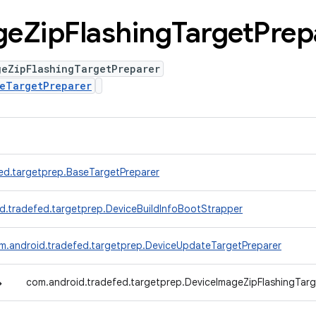
ge
Zip
Flashing
Target
Prep
geZipFlashingTargetPreparer
eTargetPreparer
ed.targetprep.BaseTargetPreparer
d.tradefed.targetprep.DeviceBuildInfoBootStrapper
m.android.tradefed.targetprep.DeviceUpdateTargetPreparer
↳
com.android.tradefed.targetprep.DeviceImageZipFlashingTarg