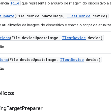
File
tância
que representa o arquivo de imagem do dispositivo a s
e
Update
(File device
Update
Image
,
ITest
Device
device)
 atualização da imagem do dispositivo e chama o script de atualiza
tions
(File device
Update
Image
,
ITest
Device
device)
ção
ions
(File device
Update
Image
,
ITest
Device
device)
ção
licos
ing
Target
Preparer