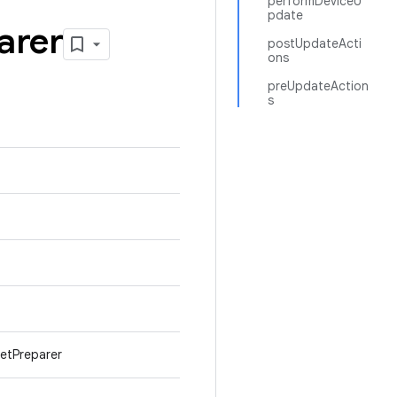
performDeviceU
pdate
arer
postUpdateActi
ons
preUpdateAction
s
etPreparer