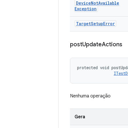
Device
Not
Available
Exception
Target
Setup
Error
post
Update
Actions
protected void postUpd
ITestD
Nenhuma operação
Gera