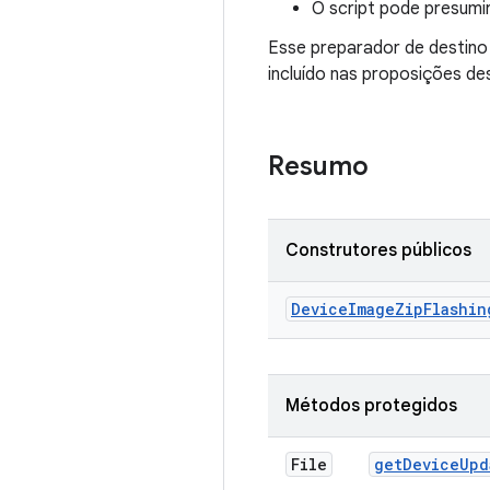
O script pode presumi
Esse preparador de destino
incluído nas proposições des
Resumo
Construtores públicos
Device
Image
Zip
Flashin
Métodos protegidos
File
get
Device
Upd