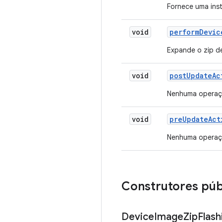
Fornece uma ins
void
perform
Devic
Expande o zip de
void
post
Update
Ac
Nenhuma opera
void
pre
Update
Act
Nenhuma opera
Construtores púb
Device
Image
Zip
Flash