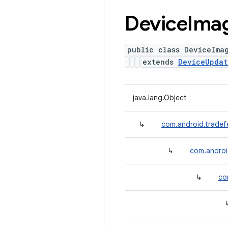
Device
Ima
public class DeviceIma
extends
DeviceUpdat
java.lang.Object
↳
com.android.tradef
↳
com.androi
↳
co