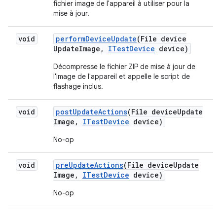
fichier image de l'appareil à utiliser pour la
mise à jour.
void
perform
Device
Update
(File device
Update
Image
,
ITest
Device
device)
Décompresse le fichier ZIP de mise à jour de
l'image de l'appareil et appelle le script de
flashage inclus.
void
post
Update
Actions
(File device
Update
Image
,
ITest
Device
device)
No-op
void
pre
Update
Actions
(File device
Update
Image
,
ITest
Device
device)
No-op