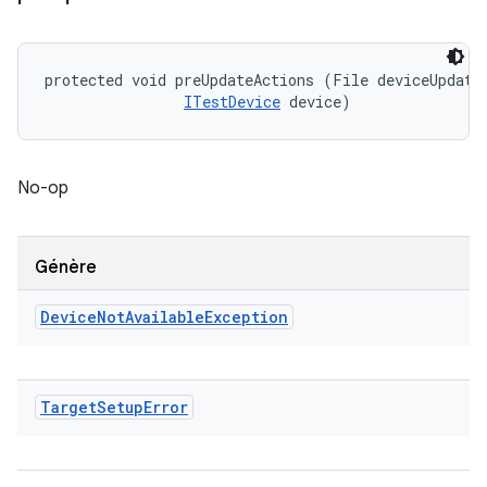
protected void preUpdateActions (File deviceUpdateI
ITestDevice
 device)
No-op
Génère
Device
Not
Available
Exception
Target
Setup
Error