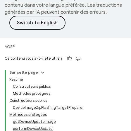
contenu dans votre langue préférée. Les traductions
générées par IA peuvent contenir des erreurs.
AOSP
Ce contenu vous a-t-il été utile ?
Sur cette page
Résumé
Constructeurs publics
Méthodes protégées
Constructeurs publics
Device
Image
Zip
Flashing
Target
Preparer
Méthodes protégées
get
Device
Update
Image
perform
Device
Update