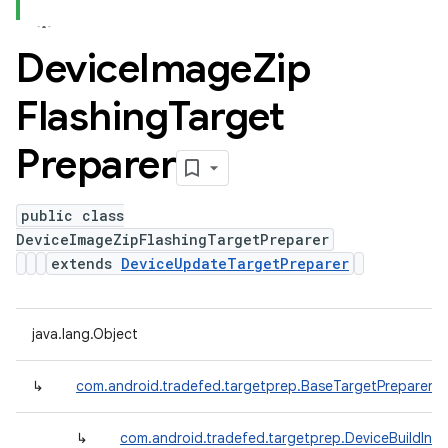
Device
Image
Zip
Flashing
Target
Preparer
public class
DeviceImageZipFlashingTargetPreparer
extends
DeviceUpdateTargetPreparer
java.lang.Object
↳
com.android.tradefed.targetprep.BaseTargetPreparer
↳
com.android.tradefed.targetprep.DeviceBuildInf