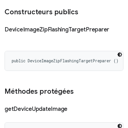
Constructeurs publics
Device
Image
Zip
Flashing
Target
Preparer
public DeviceImageZipFlashingTargetPreparer ()
Méthodes protégées
get
Device
Update
Image