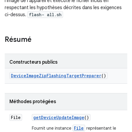
l'image de l'appareil et exécute le fichier inclus en
respectant les hypothèses décrites dans les exigences
ci-dessus.
flash- all.sh
Résumé
Constructeurs publics
Device
Image
Zip
Flashing
Target
Preparer
()
Méthodes protégées
File
get
Device
Update
Image
()
File
Fournit une instance
représentant le