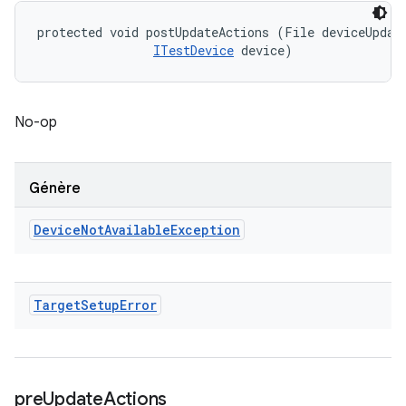
protected void postUpdateActions (File deviceUpdate
ITestDevice
 device)
No-op
Génère
Device
Not
Available
Exception
Target
Setup
Error
pre
Update
Actions