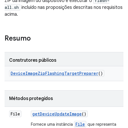
ZIP da imagem do dispositivo e executar o
flash-
all.sh
incluído nas proposições descritas nos requisitos
acima.
Resumo
Construtores públicos
Device
Image
Zip
Flashing
Target
Preparer
()
Métodos protegidos
File
get
Device
Update
Image
()
File
Fornece uma instância
que representa