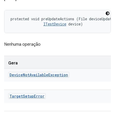
protected void preUpdateActions (File deviceUpdateI
ITestDevice
 device)
Nenhuma operação
Gera
Device
Not
Available
Exception
Target
Setup
Error