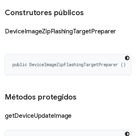
Construtores públicos
Device
Image
Zip
Flashing
Target
Preparer
public DeviceImageZipFlashingTargetPreparer ()
Métodos protegidos
get
Device
Update
Image