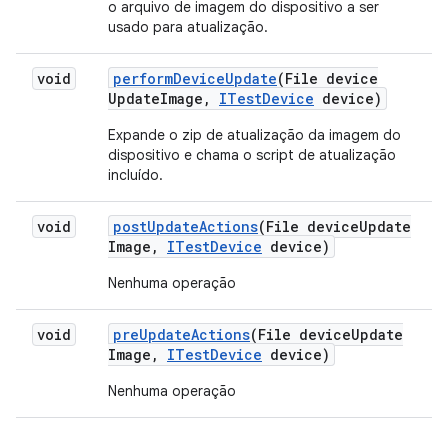
o arquivo de imagem do dispositivo a ser
usado para atualização.
void
perform
Device
Update
(File device
Update
Image
,
ITest
Device
device)
Expande o zip de atualização da imagem do
dispositivo e chama o script de atualização
incluído.
void
post
Update
Actions
(File device
Update
Image
,
ITest
Device
device)
Nenhuma operação
void
pre
Update
Actions
(File device
Update
Image
,
ITest
Device
device)
Nenhuma operação