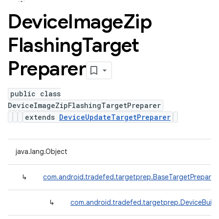
Device
Image
Zip
Flashing
Target
Preparer
public class
DeviceImageZipFlashingTargetPreparer
extends
DeviceUpdateTargetPreparer
java.lang.Object
↳
com.android.tradefed.targetprep.BaseTargetPreparer
↳
com.android.tradefed.targetprep.DeviceBuil