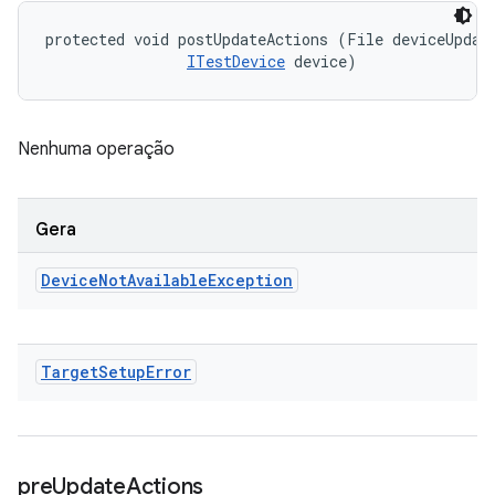
protected void postUpdateActions (File deviceUpdate
ITestDevice
 device)
Nenhuma operação
Gera
Device
Not
Available
Exception
Target
Setup
Error
pre
Update
Actions