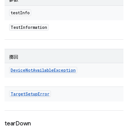
test
Info
Test
Information
擲回
Device
Not
Available
Exception
Target
Setup
Error
tear
Down