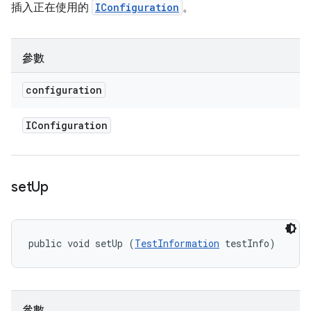
插入正在使用的
IConfiguration
。
參數
configuration
IConfiguration
set
Up
public void setUp (
TestInformation
 testInfo)
參數