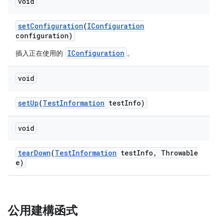
void
set
Configuration
(
IConfiguration
configuration)
IConfiguration
插入正在使用的
。
void
set
Up
(
Test
Information
test
Info)
void
tear
Down
(
Test
Information
test
Info
,
Throwable
e)
公用建構函式