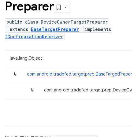
Preparer
public class DeviceOwnerTargetPreparer
extends
BaseTargetPreparer
implements
IConfigurationReceiver
java.lang.Object
↳
com.android.tradefed.targetprep.BaseTargetPreparer
↳
com.android.tradefed.targetprep.DeviceOwne