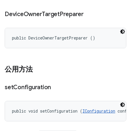
Device
Owner
Target
Preparer
public DeviceOwnerTargetPreparer ()
公用方法
set
Configuration
public void setConfiguration (
IConfiguration
 confi