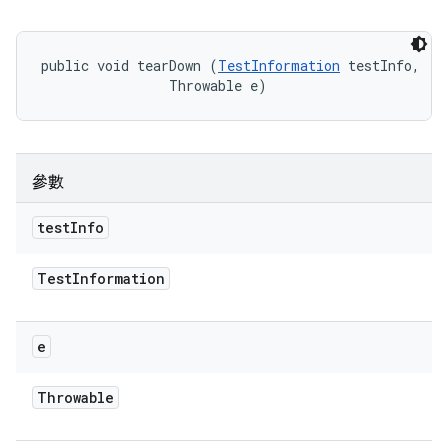
public void tearDown (
TestInformation
 testInfo, 

                Throwable e)
參數
test
Info
Test
Information
e
Throwable