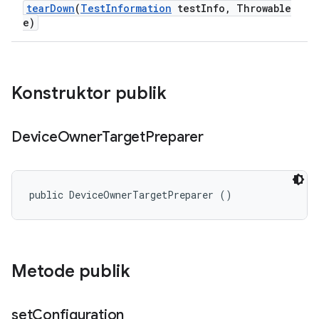
tear
Down
(
Test
Information
test
Info
,
Throwable
e)
Konstruktor publik
Device
Owner
Target
Preparer
public DeviceOwnerTargetPreparer ()
Metode publik
set
Configuration