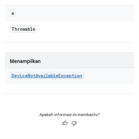
e
Throwable
Menampilkan
Device
Not
Available
Exception
Apakah informasi ini membantu?