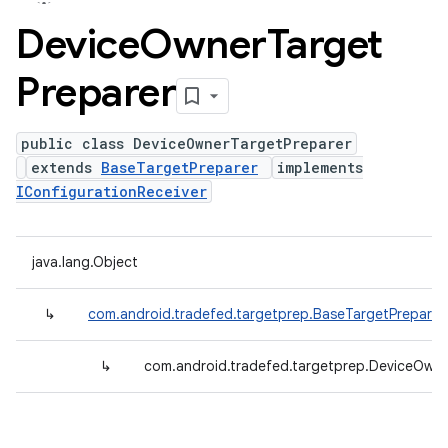
Device
Owner
Target
Preparer
public class DeviceOwnerTargetPreparer
extends
BaseTargetPreparer
implements
IConfigurationReceiver
java.lang.Object
↳
com.android.tradefed.targetprep.BaseTargetPreparer
↳
com.android.tradefed.targetprep.DeviceOwne