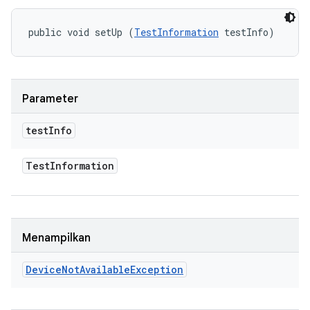
public void setUp (
TestInformation
 testInfo)
Parameter
test
Info
Test
Information
Menampilkan
Device
Not
Available
Exception