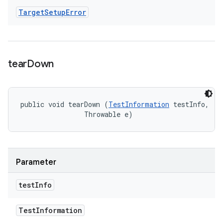
Target
Setup
Error
tear
Down
public void tearDown (
TestInformation
 testInfo, 

                Throwable e)
Parameter
test
Info
Test
Information