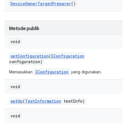
Device
Owner
Target
Preparer
()
Metode publik
void
set
Configuration
(
IConfiguration
configuration)
IConfiguration
Memasukkan
yang digunakan.
void
set
Up
(
Test
Information
test
Info)
void