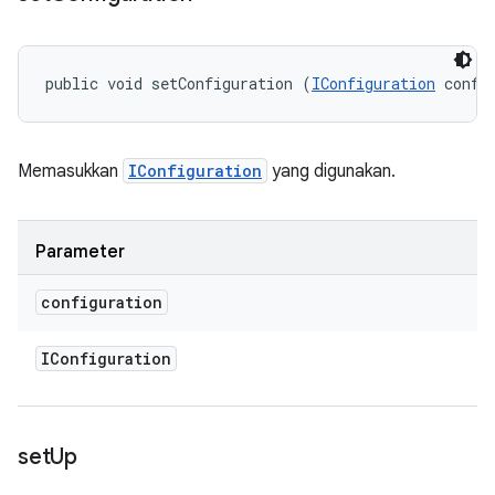
public void setConfiguration (
IConfiguration
 confi
Memasukkan
IConfiguration
yang digunakan.
Parameter
configuration
IConfiguration
set
Up