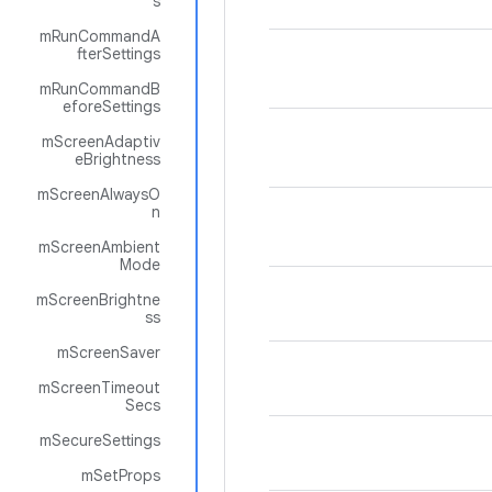
s
mRunCommandA
fterSettings
mRunCommandB
eforeSettings
mScreenAdaptiv
eBrightness
mScreenAlwaysO
n
mScreenAmbient
Mode
mScreenBrightne
ss
mScreenSaver
mScreenTimeout
Secs
mSecureSettings
mSetProps