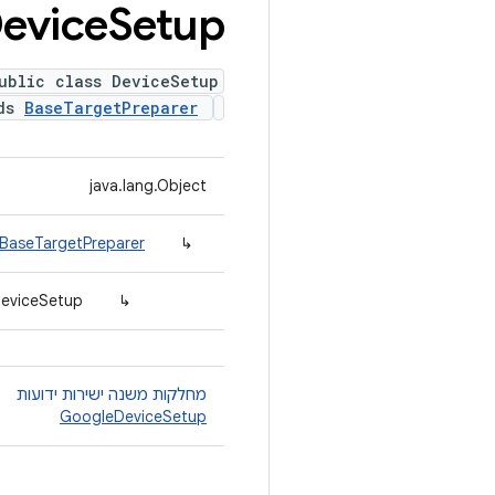
evice
Setup
ublic class DeviceSetup
nds
BaseTargetPreparer
java.lang.Object
.BaseTargetPreparer
↳
DeviceSetup
↳
מחלקות משנה ישירות ידועות
GoogleDeviceSetup