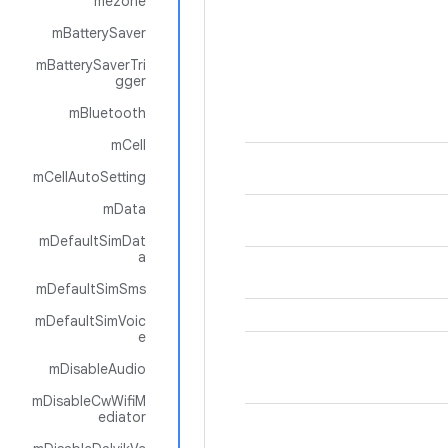
mezone
mBatterySaver
mBatterySaverTri
gger
mBluetooth
mCell
mCellAutoSetting
mData
mDefaultSimDat
a
mDefaultSimSms
mDefaultSimVoic
e
mDisableAudio
mDisableCwWifiM
ediator