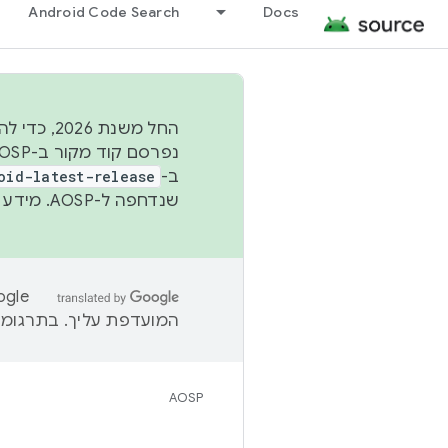
Android Code Search
Docs
החל משנת
ב-
oid-latest-release
שנדחפה ל-AOSP. מידע נוסף זמין במאמר
המועדפת עליך. בתרגומים
AOSP