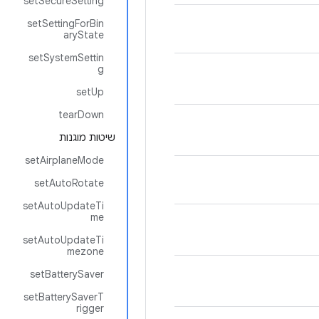
setSecureSetting
setSettingForBin
aryState
setSystemSettin
g
setUp
tearDown
שיטות מוגנות
setAirplaneMode
setAutoRotate
setAutoUpdateTi
me
setAutoUpdateTi
mezone
setBatterySaver
setBatterySaverT
rigger