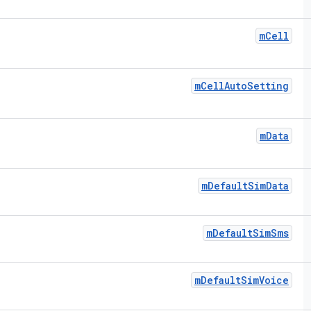
m
Cell
m
Cell
Auto
Setting
m
Data
m
Default
Sim
Data
m
Default
Sim
Sms
m
Default
Sim
Voice