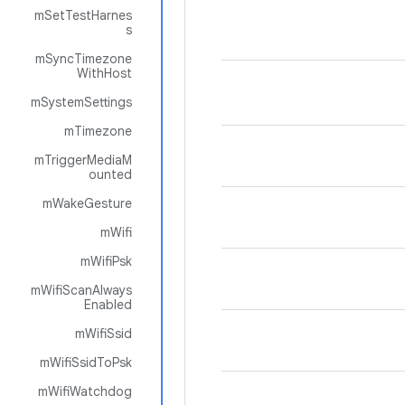
mSetTestHarnes
s
mSyncTimezone
WithHost
mSystemSettings
mTimezone
mTriggerMediaM
ounted
mWakeGesture
mWifi
mWifiPsk
mWifiScanAlways
Enabled
mWifiSsid
mWifiSsidToPsk
mWifiWatchdog