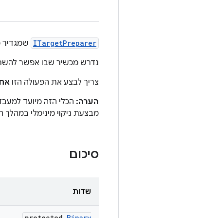
ITargetPreparer
שמגדיר מ
נדרש מכשיר שבו אפשר להשתמש ב-adb root, בדרך כלל סוג build
צריך לבצע את הפעולה הזו
אחר
הערה:
הכלי הזה מיועד למעבדו
מבצעת ניקוי מינימלי במהלך 
סיכום
שדות
protected
Binary