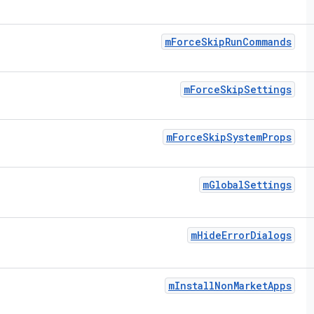
m
Force
Skip
Run
Commands
m
Force
Skip
Settings
m
Force
Skip
System
Props
m
Global
Settings
m
Hide
Error
Dialogs
m
Install
Non
Market
Apps