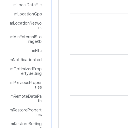
mLocalDataFile
mLocationGps
mLocationNetwo
rk
mMinExternalSto
rageKb
mNfc
mNotificationLed
mOptimizedProp
ertySetting
mPreviousProper
ties
mRemoteDataPa
th
mRestorePropert
ies
mRestoreSetting