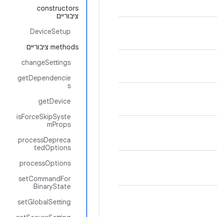
‫constructors
ציבוריים
DeviceSetup
‫methods ציבוריים
changeSettings
getDependencie
s
getDevice
isForceSkipSyste
mProps
processDepreca
tedOptions
processOptions
setCommandFor
BinaryState
setGlobalSetting