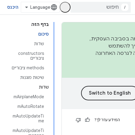
/
היכנס
בדף הזה
סיכום
פורמה בסביבה העסקית,
שדות
ברבעון השני וברבעון הרביעי. כדי ליצור ולתרום ל-AOSP, צריך להשתמש
ד יפנה לגרסה האחרונה
‫constructors
ציבוריים
‫methods ציבוריים
שיטות מוגנות
שדות
mAirplaneMode
mAutoRotate
mAutoUpdateTi
המידע עזר לך?
me
mAutoUpdateTi