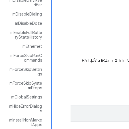
mDisableDalvikVe
rifier
mDisableDialing
mDisableDoze
mEnableFullBatte
ryStatsHistory
mEthernet
mForceSkipRunC
 ההרצה הבאה. לכן, היא
ommands
mForceSkipSettin
gs
mForceSkipSyste
mProps
mGlobalSettings
mHideErrorDialog
s
mInstallNonMarke
tApps