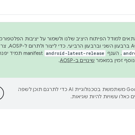
 2026, כדי להתאים למודל הפיתוח היציב שלנו ולשמור על יציבות הפלט
נפרסם קוד מקור ב-AOSP 
andr
. הענף
android-latest-release
manifest תמי
שינויים ב-AOSP
.
‫Google משתמשת בטכנולוגיית AI כדי לתרגם תוכן לשפה
 כאלו עשויות להיות שגיאות.