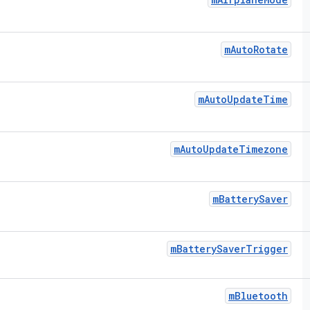
m
Auto
Rotate
m
Auto
Update
Time
m
Auto
Update
Timezone
m
Battery
Saver
m
Battery
Saver
Trigger
m
Bluetooth