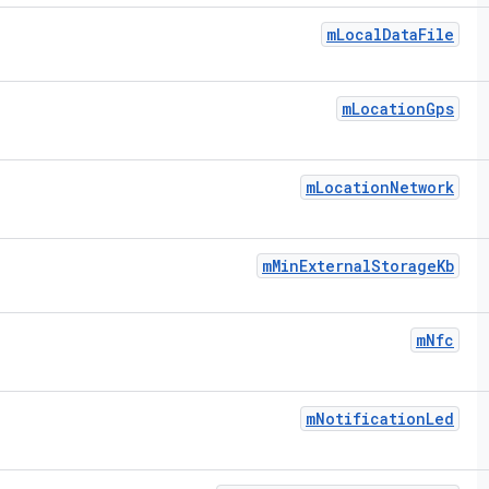
m
Local
Data
File
m
Location
Gps
m
Location
Network
m
Min
External
Storage
Kb
m
Nfc
m
Notification
Led