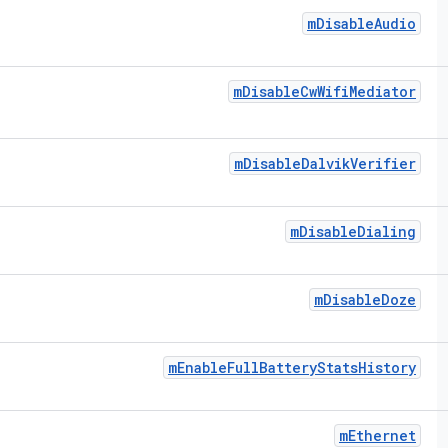
m
Disable
Audio
m
Disable
Cw
Wifi
Mediator
m
Disable
Dalvik
Verifier
m
Disable
Dialing
m
Disable
Doze
m
Enable
Full
Battery
Stats
History
m
Ethernet