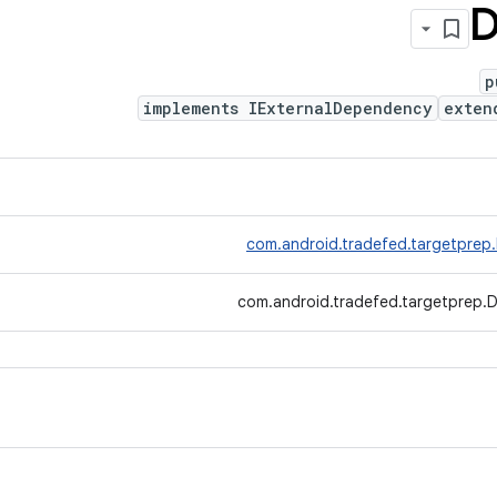
D
p
implements IExternalDependency
exte
com.android.tradefed.targetprep
com.android.tradefed.targetprep.