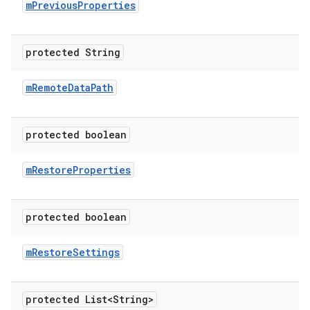
m
Previous
Properties
protected String
m
Remote
Data
Path
protected boolean
m
Restore
Properties
protected boolean
m
Restore
Settings
protected List<String>