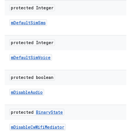
protected Integer
m
Default
Sim
Sms
protected Integer
m
Default
Sim
Voice
protected boolean
m
Disable
Audio
protected
Binary
State
m
Disable
Cw
Wifi
Mediator