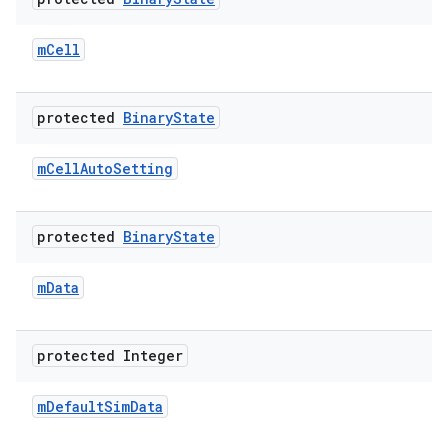
m
Cell
protected
Binary
State
m
Cell
Auto
Setting
protected
Binary
State
m
Data
protected Integer
m
Default
Sim
Data