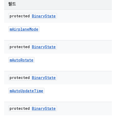
필드
protected
Binary
State
m
Airplane
Mode
protected
Binary
State
m
Auto
Rotate
protected
Binary
State
m
Auto
Update
Time
protected
Binary
State