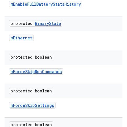
m
Enable
Full
Battery
Stats
History
protected
Binary
State
m
Ethernet
protected boolean
m
Force
Skip
Run
Commands
protected boolean
m
Force
Skip
Settings
protected boolean