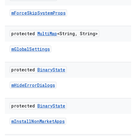
m
Force
Skip
System
Props
protected
Multi
Map
<String
,
String>
m
Global
Settings
protected
Binary
State
m
Hide
Error
Dialogs
protected
Binary
State
m
Install
Non
Market
Apps