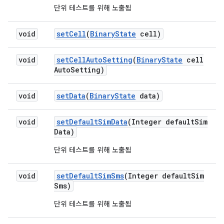
단위 테스트를 위해 노출됨
void
set
Cell
(
Binary
State
cell)
void
set
Cell
Auto
Setting
(
Binary
State
cell
Auto
Setting)
void
set
Data
(
Binary
State
data)
void
set
Default
Sim
Data
(Integer default
Sim
Data)
단위 테스트를 위해 노출됨
void
set
Default
Sim
Sms
(Integer default
Sim
Sms)
단위 테스트를 위해 노출됨