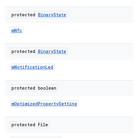
protected
Binary
State
m
Nfc
protected
Binary
State
m
Notification
Led
protected boolean
m
Optimized
Property
Setting
protected File