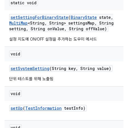
static void
set
Setting
For
Binary
State
(
Binary
State
state
,
Multi
Map
<String
,
String> settings
Map
,
String
setting
,
String on
Value
,
String off
Value)
설정 지도에 ON/OFF 설정을 추가하는 도우미 메서드
void
set
System
Setting
(String key
,
String value)
단위 테스트를 위해 노출됨
void
set
Up
(
Test
Information
test
Info)
void