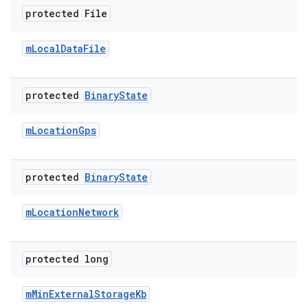
protected File
m
Local
Data
File
protected
Binary
State
m
Location
Gps
protected
Binary
State
m
Location
Network
protected long
m
Min
External
Storage
Kb