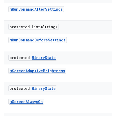
m
Run
Command
After
Settings
protected List<String>
m
Run
Command
Before
Settings
protected
Binary
State
m
Screen
Adaptive
Brightness
protected
Binary
State
m
Screen
Always
On