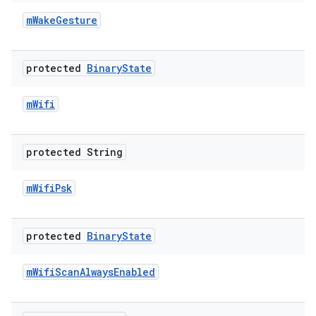
m
Wake
Gesture
protected
Binary
State
m
Wifi
protected String
m
Wifi
Psk
protected
Binary
State
m
Wifi
Scan
Always
Enabled