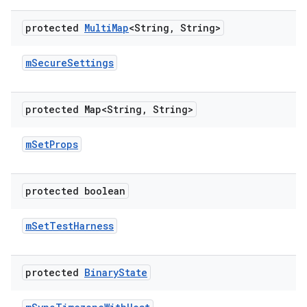
protected
Multi
Map
<String
,
String>
m
Secure
Settings
protected Map<String
,
String>
m
Set
Props
protected boolean
m
Set
Test
Harness
protected
Binary
State