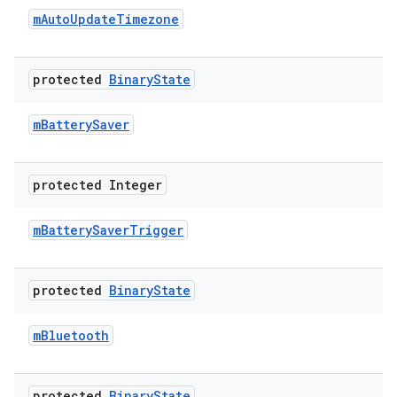
m
Auto
Update
Timezone
protected
Binary
State
m
Battery
Saver
protected Integer
m
Battery
Saver
Trigger
protected
Binary
State
m
Bluetooth
protected
Binary
State