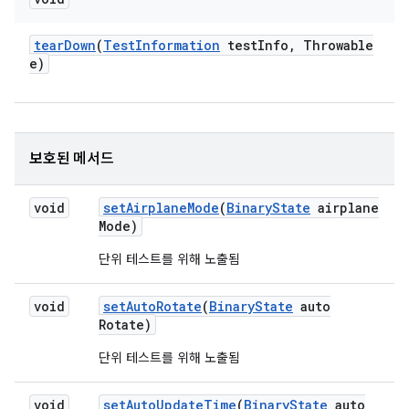
tear
Down
(
Test
Information
test
Info
,
Throwable
e)
보호된 메서드
void
set
Airplane
Mode
(
Binary
State
airplane
Mode)
단위 테스트를 위해 노출됨
void
set
Auto
Rotate
(
Binary
State
auto
Rotate)
단위 테스트를 위해 노출됨
void
set
Auto
Update
Time
(
Binary
State
auto