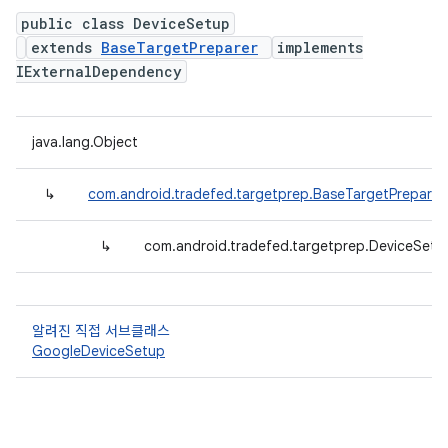
public class DeviceSetup
extends
BaseTargetPreparer
implements
IExternalDependency
java.lang.Object
↳
com.android.tradefed.targetprep.BaseTargetPreparer
↳
com.android.tradefed.targetprep.DeviceSetu
알려진 직접 서브클래스
GoogleDeviceSetup