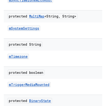
m
Sync
Timezone
With
Host
protected
Multi
Map
<String
,
String>
m
System
Settings
protected String
m
Timezone
protected boolean
m
Trigger
Media
Mounted
protected
Binary
State