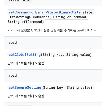
static void
set
Command
For
Binary
State
(
Binary
State
state
,
List<String> commands
,
String on
Command
,
String off
Command)
기기에서 실행할 ON/OFF 실행 명령어를 추가하는 도우미 메서드
void
set
Global
Setting
(String key
,
String value)
단위 테스트를 위해 노출됨
void
set
Secure
Setting
(String key
,
String value)
단위 테스트를 위해 노출됨