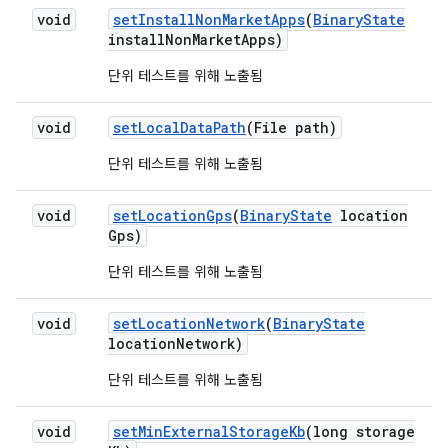
void
set
Install
Non
Market
Apps
(
Binary
State
install
Non
Market
Apps)
단위 테스트를 위해 노출됨
void
set
Local
Data
Path
(File path)
단위 테스트를 위해 노출됨
void
set
Location
Gps
(
Binary
State
location
Gps)
단위 테스트를 위해 노출됨
void
set
Location
Network
(
Binary
State
location
Network)
단위 테스트를 위해 노출됨
void
set
Min
External
Storage
Kb
(long storage