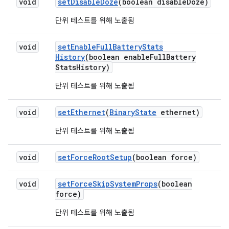
void
set
Disable
Doze
(boolean disable
Doze)
단위 테스트를 위해 노출됨
void
set
Enable
Full
Battery
Stats
History
(boolean enable
Full
Battery
Stats
History)
단위 테스트를 위해 노출됨
void
set
Ethernet
(
Binary
State
ethernet)
단위 테스트를 위해 노출됨
void
set
Force
Root
Setup
(boolean force)
void
set
Force
Skip
System
Props
(boolean
force)
단위 테스트를 위해 노출됨