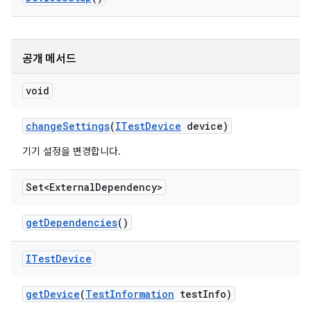
공개 메서드
void
change
Settings
(
ITest
Device
device)
기기 설정을 변경합니다.
Set<External
Dependency>
get
Dependencies
()
ITest
Device
get
Device
(
Test
Information
test
Info)