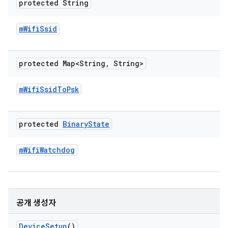
protected String
m
Wifi
Ssid
protected Map<String
,
String>
m
Wifi
Ssid
To
Psk
protected
Binary
State
m
Wifi
Watchdog
공개 생성자
Device
Setup
()