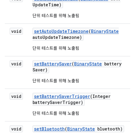
Update
Time)
단위 테스트를 위해 노출됨
void
set
Auto
Update
Timezone
(
Binary
State
auto
Update
Timezone)
단위 테스트를 위해 노출됨
void
set
Battery
Saver
(
Binary
State
battery
Saver)
단위 테스트를 위해 노출됨
void
set
Battery
Saver
Trigger
(Integer
battery
Saver
Trigger)
단위 테스트를 위해 노출됨
void
set
Bluetooth
(
Binary
State
bluetooth)