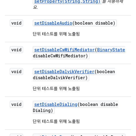
setProperty(String,String)
를 사용하세
요.
void
set
Disable
Audio
(boolean disable)
단위 테스트를 위해 노출됨
void
set
Disable
Cw
Wifi
Mediator
(
Binary
State
disable
Cw
Wifi
Mediator)
void
set
Disable
Dalvik
Verifier
(boolean
disable
Dalvik
Verifier)
단위 테스트를 위해 노출됨
void
set
Disable
Dialing
(boolean disable
Dialing)
단위 테스트를 위해 노출됨