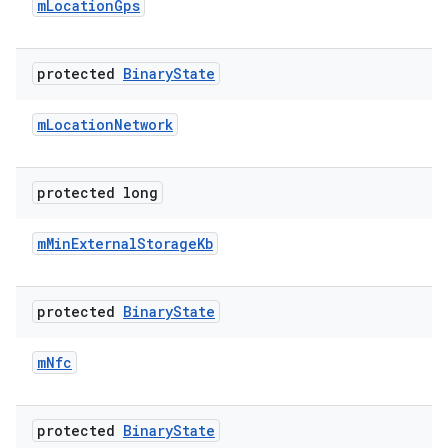
m
Location
Gps
protected
Binary
State
m
Location
Network
protected long
m
Min
External
Storage
Kb
protected
Binary
State
m
Nfc
protected
Binary
State