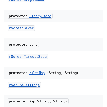
protected
Binary
State
m
Screen
Saver
protected Long
m
Screen
Timeout
Secs
protected
Multi
Map
<String
,
String>
m
Secure
Settings
protected Map<String
,
String>