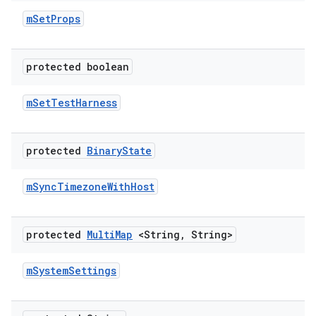
m
Set
Props
protected boolean
m
Set
Test
Harness
protected
Binary
State
m
Sync
Timezone
With
Host
protected
Multi
Map
<String
,
String>
m
System
Settings