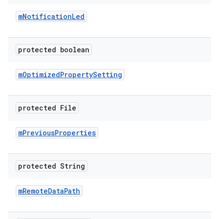
m
Notification
Led
protected boolean
m
Optimized
Property
Setting
protected File
m
Previous
Properties
protected String
m
Remote
Data
Path