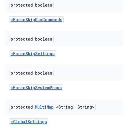
protected boolean
m
Force
Skip
Run
Commands
protected boolean
m
Force
Skip
Settings
protected boolean
m
Force
Skip
System
Props
protected
Multi
Map
<String
,
String>
m
Global
Settings