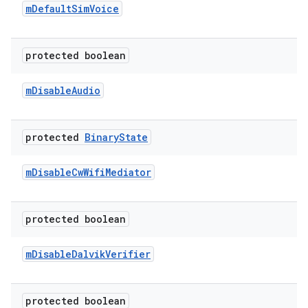
m
Default
Sim
Voice
protected boolean
m
Disable
Audio
protected
Binary
State
m
Disable
Cw
Wifi
Mediator
protected boolean
m
Disable
Dalvik
Verifier
protected boolean