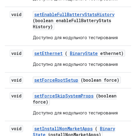
void
set
Enable
Full
Battery
Stats
History
(boolean enable
Full
Battery
Stats
History)
Доступно для модульного тестирования
void
set
Ethernet
(
Binary
State
ethernet)
Доступно для модульного тестирования
void
set
Force
Root
Setup
(boolean force)
void
set
Force
Skip
System
Props
(boolean
force)
Доступно для модульного тестирования
void
set
Install
Non
Market
Apps
(
Binary
State
install
Non
Market
Apps)