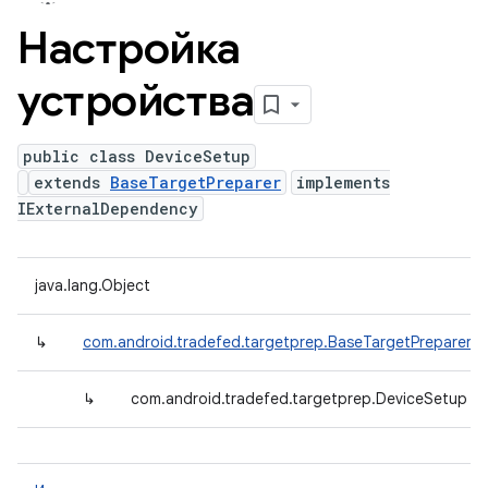
Настройка
устройства
public class DeviceSetup
extends
BaseTargetPreparer
implements
IExternalDependency
java.lang.Object
↳
com.android.tradefed.targetprep.BaseTargetPreparer
↳
com.android.tradefed.targetprep.DeviceSetup