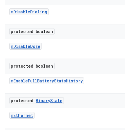
m
Disable
Dialing
protected boolean
m
Disable
Doze
protected boolean
m
Enable
Full
Battery
Stats
History
protected
Binary
State
m
Ethernet