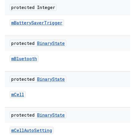
protected Integer
m
Battery
Saver
Trigger
protected
Binary
State
m
Bluetooth
protected
Binary
State
m
Cell
protected
Binary
State
m
Cell
Auto
Setting