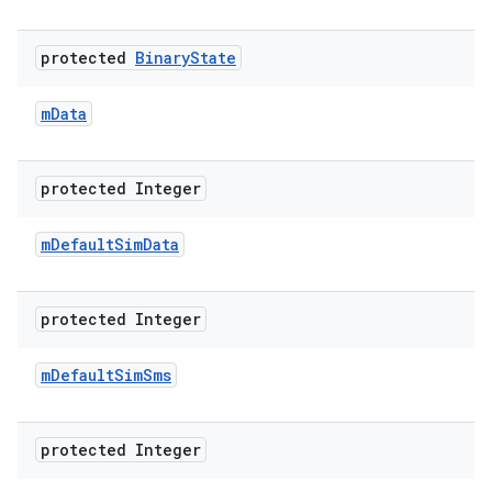
protected
Binary
State
m
Data
protected Integer
m
Default
Sim
Data
protected Integer
m
Default
Sim
Sms
protected Integer