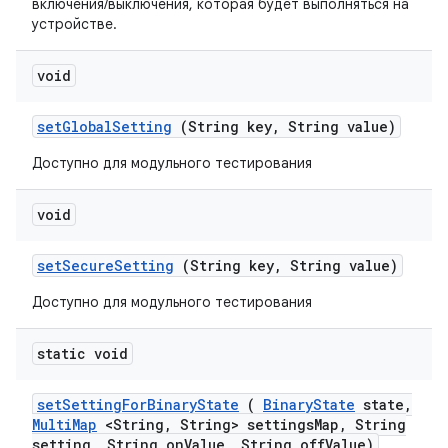
включения/выключения, которая будет выполняться на
устройстве.
void
set
Global
Setting
(String key
,
String value)
Доступно для модульного тестирования
void
set
Secure
Setting
(String key
,
String value)
Доступно для модульного тестирования
static void
set
Setting
For
Binary
State
(
Binary
State
state
,
Multi
Map
<String
,
String> settings
Map
,
String
setting
,
String on
Value
,
String off
Value)