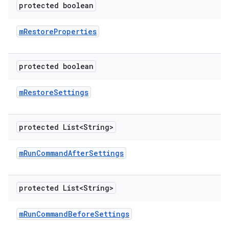
protected boolean
m
Restore
Properties
protected boolean
m
Restore
Settings
protected List<String>
m
Run
Command
After
Settings
protected List<String>
m
Run
Command
Before
Settings