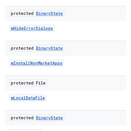
protected
Binary
State
m
Hide
Error
Dialogs
protected
Binary
State
m
Install
Non
Market
Apps
protected File
m
Local
Data
File
protected
Binary
State