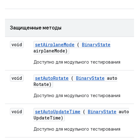
Защищенные методы
void
set
Airplane
Mode
(
Binary
State
airplane
Mode)
Доступно для модульного тестирования
void
set
Auto
Rotate
(
Binary
State
auto
Rotate)
Доступно для модульного тестирования
void
set
Auto
Update
Time
(
Binary
State
auto
Update
Time)
Доступно для модульного тестирования