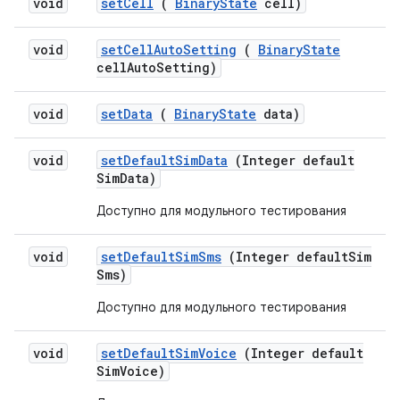
void
set
Cell
(
Binary
State
cell)
void
set
Cell
Auto
Setting
(
Binary
State
cell
Auto
Setting)
void
set
Data
(
Binary
State
data)
void
set
Default
Sim
Data
(Integer default
Sim
Data)
Доступно для модульного тестирования
void
set
Default
Sim
Sms
(Integer default
Sim
Sms)
Доступно для модульного тестирования
void
set
Default
Sim
Voice
(Integer default
Sim
Voice)