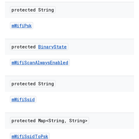
protected String
m
Wifi
Psk
protected
Binary
State
m
Wifi
Scan
Always
Enabled
protected String
m
Wifi
Ssid
protected Map<String
,
String>
m
Wifi
Ssid
To
Psk