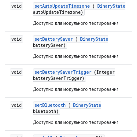
void
set
Auto
Update
Timezone
(
Binary
State
auto
Update
Timezone)
Доступно для модульного тестирования
void
set
Battery
Saver
(
Binary
State
battery
Saver)
Доступно для модульного тестирования
void
set
Battery
Saver
Trigger
(Integer
battery
Saver
Trigger)
Доступно для модульного тестирования
void
set
Bluetooth
(
Binary
State
bluetooth)
Доступно для модульного тестирования