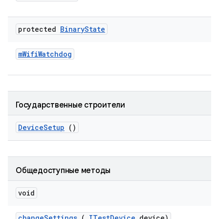
protected
Binary
State
m
Wifi
Watchdog
Государственные строители
Device
Setup
()
Общедоступные методы
void
change
Settings
(
ITest
Device
device)