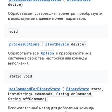
device)
Обрабатывает устаревшие параметры, преобразуя их
в используемые в данный момент параметры.
void
process
Options
(
ITest
Device
device)
Option
Обработайте все
и преобразуйте их в
системные свойства, настройки или команды
выполнения.
static void
set
Command
For
Binary
State
(
Binary
State
state
,
List<String> commands
,
String on
Command
,
String off
Command)
Вспомогательный метод для добавления команды