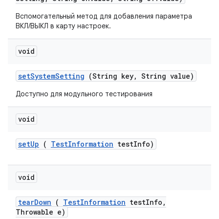
Вспомогательный метод для добавления параметра
ВКЛ/ВЫКЛ в карту настроек.
void
set
System
Setting
(String key
,
String value)
Доступно для модульного тестирования
void
set
Up
(
Test
Information
test
Info)
void
tear
Down
(
Test
Information
test
Info
,
Throwable e)