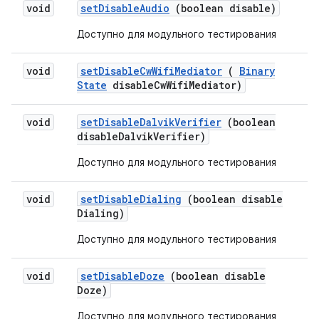
void
set
Disable
Audio
(boolean disable)
Доступно для модульного тестирования
void
set
Disable
Cw
Wifi
Mediator
(
Binary
State
disable
Cw
Wifi
Mediator)
void
set
Disable
Dalvik
Verifier
(boolean
disable
Dalvik
Verifier)
Доступно для модульного тестирования
void
set
Disable
Dialing
(boolean disable
Dialing)
Доступно для модульного тестирования
void
set
Disable
Doze
(boolean disable
Doze)
Доступно для модульного тестирования