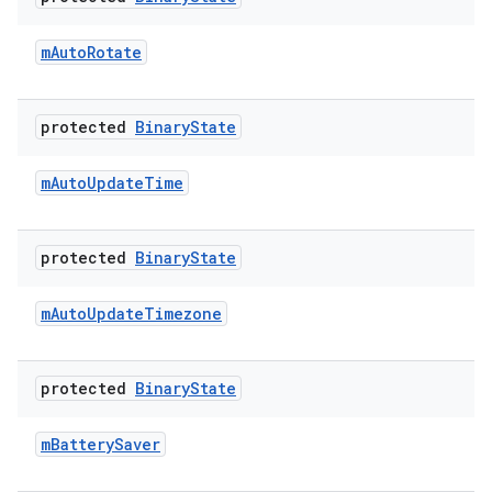
m
Auto
Rotate
protected
Binary
State
m
Auto
Update
Time
protected
Binary
State
m
Auto
Update
Timezone
protected
Binary
State
m
Battery
Saver