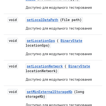
Доступно для модульного тестирования
void
set
Local
Data
Path
(File path)
Доступно для модульного тестирования
void
set
Location
Gps
(
Binary
State
location
Gps)
Доступно для модульного тестирования
void
set
Location
Network
(
Binary
State
location
Network)
Доступно для модульного тестирования
void
set
Min
External
Storage
Kb
(long
storage
Kb)
Доступно для модульного тестирования