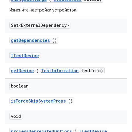
Измените настройки устройства.
Set<External
Dependency>
get
Dependencies
()
ITest
Device
get
Device
(
Test
Information
test
Info)
boolean
is
Force
Skip
System
Props
()
void
process
Deprecated
Options
(
ITest
Device