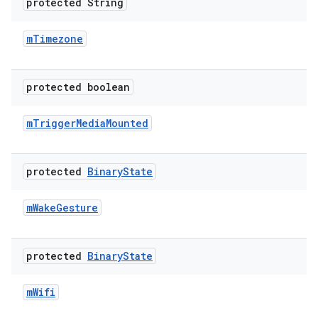
protected String
m
Timezone
protected boolean
m
Trigger
Media
Mounted
protected
Binary
State
m
Wake
Gesture
protected
Binary
State
m
Wifi