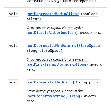
Доступно для модульного тестирования
void
set
Deprecated
Audio
Silent
(boolean
silent)
Этот метод устарел. Используйте
setDisableAudio(boolean)
вместо него.
void
set
Deprecated
Min
External
Store
Space
(long store
Space)
Этот метод устарел. Используйте
setMinExternalStorageKb(long)
вместо
него.
void
set
Deprecated
Set
Prop
(String prop)
Этот метод устарел. Используйте
setProperty(String,String)
вместо
него.