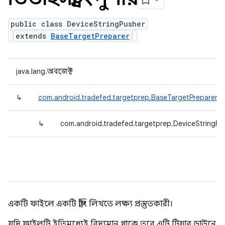
public class DeviceStringPusher
extends
BaseTargetPreparer
java.lang.অবজেক্ট
↳
com.android.tradefed.targetprep.BaseTargetPreparer
↳
com.android.tradefed.targetprep.DeviceStringPu
একটি ফাইলে একটি স্ট্রিং লিখতে লক্ষ্য প্রস্তুতকারী।
যদি ফাইলটি ইতিমধ্যেই বিদ্যমান থাকে তবে এটি টিয়ার ডাউনে