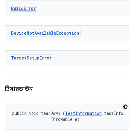
Build
Error
Device
Not
Available
Exception
Target
Setup
Error
টিয়ারডাউন
public void tearDown (
TestInformation
 testInfo, 

                Throwable e)