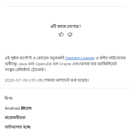
এটি কাজে লেগেছে?
এই পৃষ্ঠার কন্টেন্ট ও কোডের নমুনাগুলি
Content License
-এ বর্ণিত লাইসেন্সের
অধীনস্থ। Java এবং OpenJDK হল Oracle এবং/অথবা তার অ্যাফিলিয়েট
সংস্থার রেজিস্টার্ড ট্রেডমার্ক।
2025-07-29 UTC-তে শেষবার আপডেট করা হয়েছে।
বিল্ড
Android স্টোরেজ
প্রয়োজনীয়তা
ডাউনলোড হচ্ছে