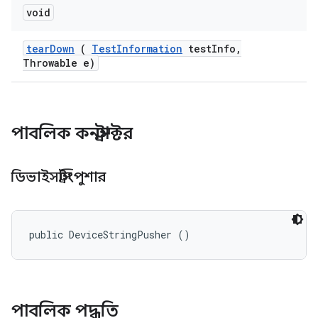
void
tear
Down
(
Test
Information
test
Info
,
Throwable e)
পাবলিক কনস্ট্রাক্টর
ডিভাইসস্ট্রিংপুশার
public DeviceStringPusher ()
পাবলিক পদ্ধতি