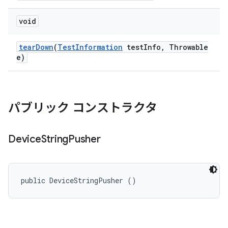
void
tear
Down
(
Test
Information
test
Info
,
Throwable
e)
パブリック コンストラクタ
Device
String
Pusher
public DeviceStringPusher ()