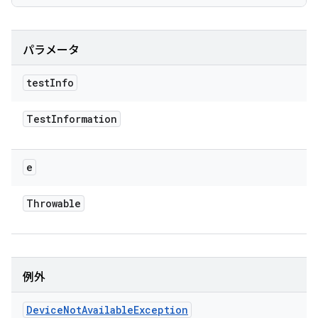
パラメータ
test
Info
Test
Information
e
Throwable
例外
Device
Not
Available
Exception