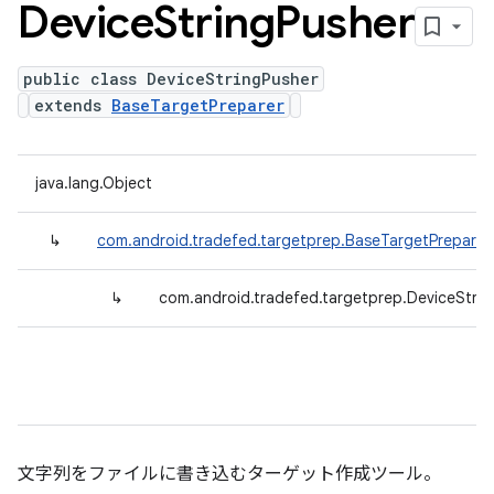
Device
String
Pusher
public class DeviceStringPusher
extends
BaseTargetPreparer
java.lang.Object
↳
com.android.tradefed.targetprep.BaseTargetPreparer
↳
com.android.tradefed.targetprep.DeviceStrin
文字列をファイルに書き込むターゲット作成ツール。