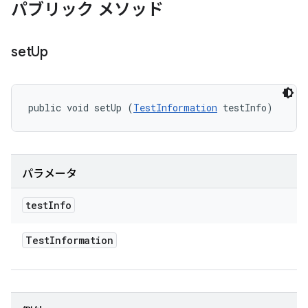
パブリック メソッド
set
Up
public void setUp (
TestInformation
 testInfo)
パラメータ
test
Info
Test
Information