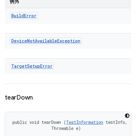
例外
Build
Error
Device
Not
Available
Exception
Target
Setup
Error
tear
Down
public void tearDown (
TestInformation
 testInfo, 

                Throwable e)