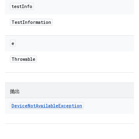
test
Info
Test
Information
e
Throwable
抛出
Device
Not
Available
Exception