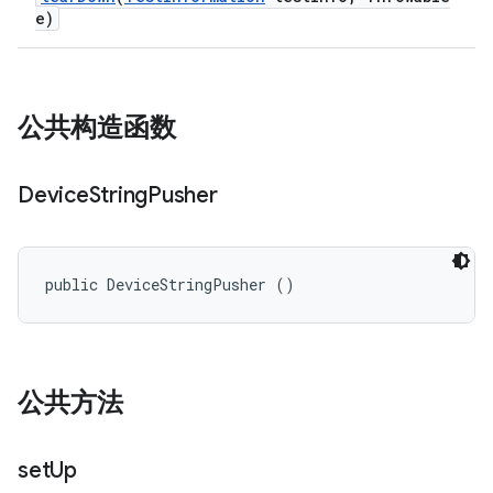
e)
公共构造函数
Device
String
Pusher
public DeviceStringPusher ()
公共方法
set
Up