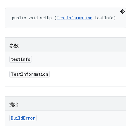
public void setUp (
TestInformation
 testInfo)
参数
test
Info
Test
Information
抛出
Build
Error