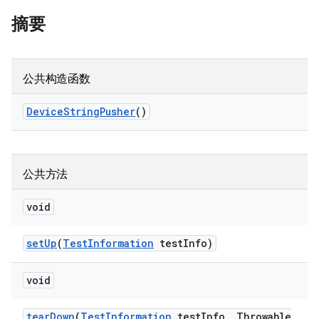
摘要
公共构造函数
Device
String
Pusher
()
公共方法
void
set
Up
(
Test
Information
test
Info)
void
tear
Down
(
Test
Information
test
Info
,
Throwable