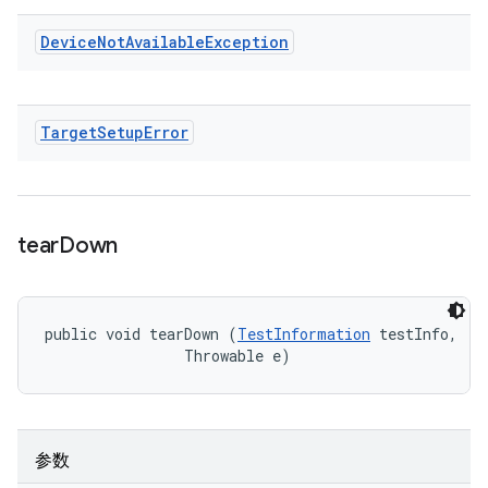
Device
Not
Available
Exception
Target
Setup
Error
tear
Down
public void tearDown (
TestInformation
 testInfo, 

                Throwable e)
参数