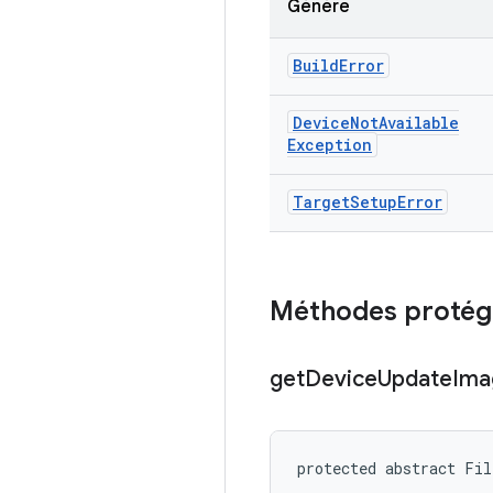
Génère
Build
Error
Device
Not
Available
Exception
Target
Setup
Error
Méthodes protég
get
Device
Update
Ima
protected abstract Fil