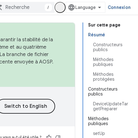
/
Connexion
Sur cette page
Résumé
antir la stabilité de la
Constructeurs
ème et au quatrième
publics
 La branche de fichier
Méthodes
récente envoyée à AOSP.
publiques
Méthodes
protégées
Constructeurs
publics
DeviceUpdateTar
getPreparer
Méthodes
publiques
setUp
 vous a-t-il été utile ?