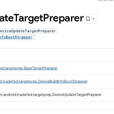
ate
Target
Preparer
DeviceUpdateTargetPreparer
nfoBootStrapper
ed.targetprep.BaseTargetPreparer
d.tradefed.targetprep.DeviceBuildInfoBootStrapper
m.android.tradefed.targetprep.DeviceUpdateTargetPreparer