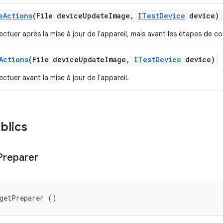
e
Actions
(File device
Update
Image
,
ITest
Device
device)
ectuer après la mise à jour de l'appareil, mais avant les étapes de co
Actions
(File device
Update
Image
,
ITest
Device
device)
ectuer avant la mise à jour de l'appareil.
blics
Preparer
rgetPreparer ()