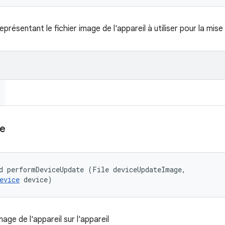
eprésentant le fichier image de l'appareil à utiliser pour la mise 
e
d performDeviceUpdate (File deviceUpdateImage, 

evice
 device)
mage de l'appareil sur l'appareil