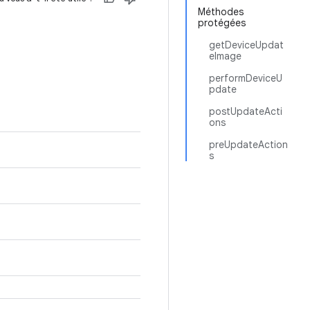
Méthodes
protégées
getDeviceUpdat
eImage
performDeviceU
pdate
postUpdateActi
ons
preUpdateAction
s