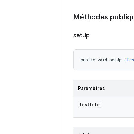
Méthodes publiq
set
Up
public void setUp (
Tes
Paramètres
test
Info