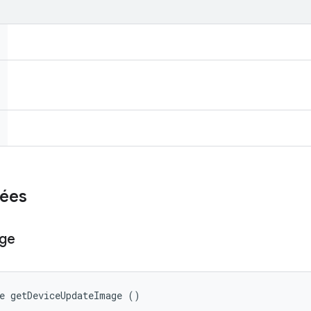
ées
ge
e getDeviceUpdateImage ()