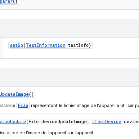
parer
()
set
Up
(
Test
Information
test
Info)
Update
Image
()
File
instance
représentant le fichier image de l'appareil à utiliser po
vice
Update
(File device
Update
Image
,
ITest
Device
devic
ise à jour de l'image de l'appareil sur l'appareil