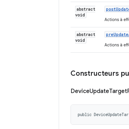
abstract
post
Updat
void
Actions à eff
abstract
pre
Update
void
Actions à eff
Constructeurs pu
Device
Update
Target
public DeviceUpdateTa