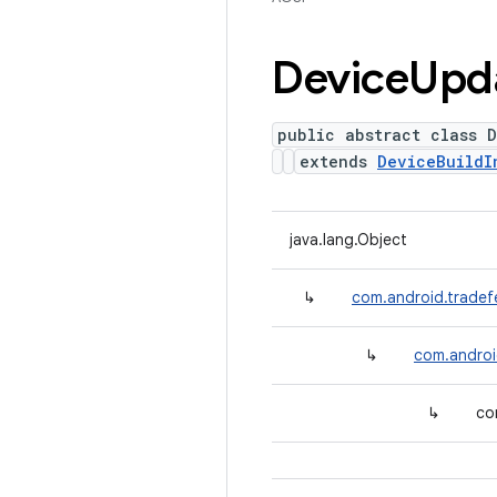
Device
Upd
public abstract class 
extends
DeviceBuildI
java.lang.Object
↳
com.android.tradef
↳
com.androi
↳
co