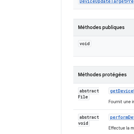
Device
Update
Target
Pre
Méthodes publiques
void
Méthodes protégées
abstract
get
Device
File
Fournit une 
abstract
perform
De
void
Effectue la m