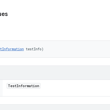
ues
tInformation
 testInfo)
Test
Information