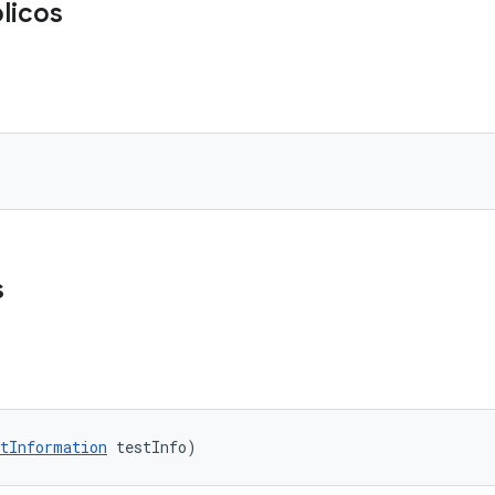
licos
s
tInformation
 testInfo)