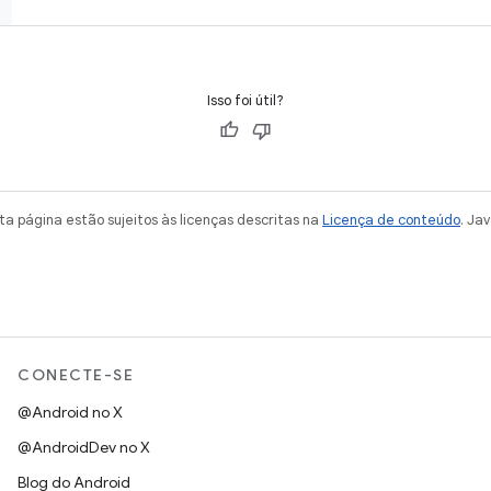
Isso foi útil?
a página estão sujeitos às licenças descritas na
Licença de conteúdo
. Ja
CONECTE-SE
@Android no X
@AndroidDev no X
Blog do Android