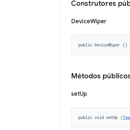
Construtores púb
Device
Wiper
public DeviceWiper ()
Métodos público
set
Up
public void setUp (
Tes