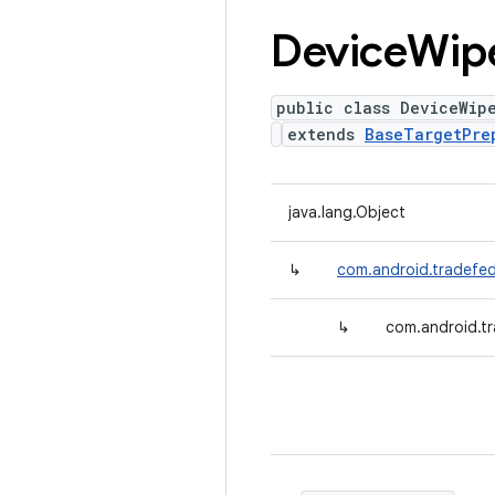
Device
Wip
public class DeviceWip
extends
BaseTargetPre
java.lang.Object
↳
com.android.tradefed
↳
com.android.t