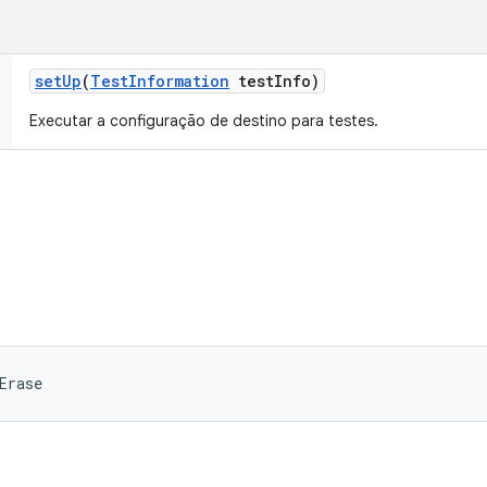
set
Up
(
Test
Information
test
Info)
Executar a configuração de destino para testes.
Erase