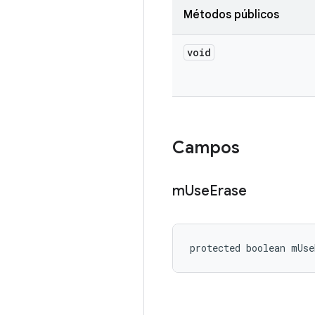
Métodos públicos
void
Campos
m
Use
Erase
protected boolean mUse