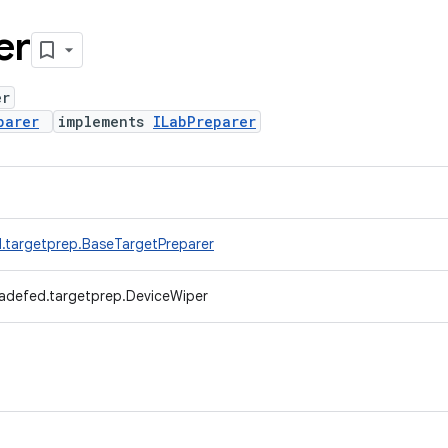
er
er
parer
implements
ILabPreparer
.targetprep.BaseTargetPreparer
radefed.targetprep.DeviceWiper