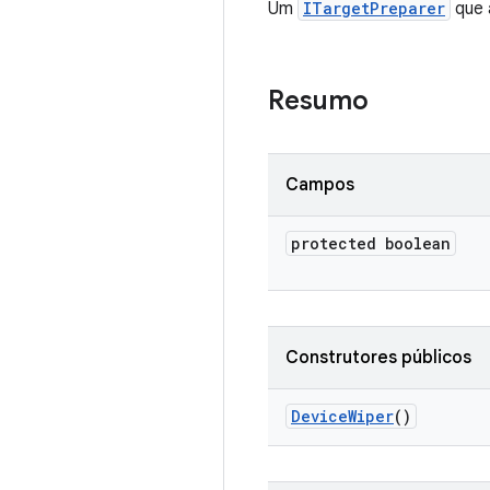
Um
ITargetPreparer
que 
Resumo
Campos
protected boolean
Construtores públicos
Device
Wiper
()