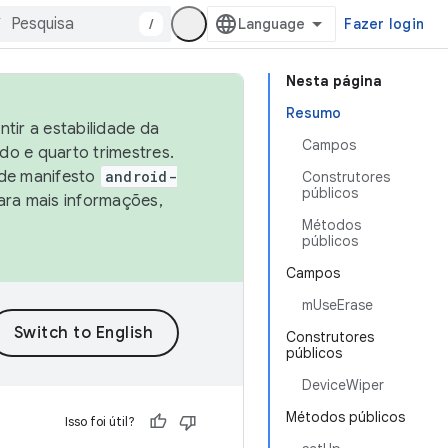
/
Fazer login
Nesta página
Resumo
tir a estabilidade da
Campos
o e quarto trimestres.
 de manifesto
android-
Construtores
públicos
ara mais informações,
Métodos
públicos
Campos
mUseErase
Construtores
públicos
DeviceWiper
Métodos públicos
Isso foi útil?