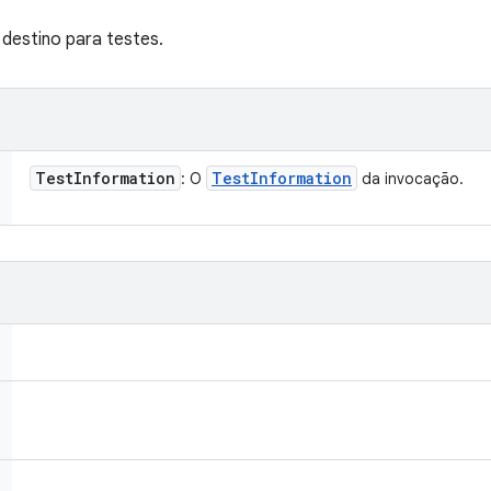
destino para testes.
Test
Information
Test
Information
: O
da invocação.