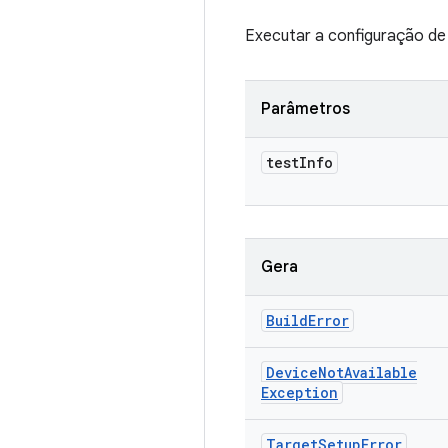
Executar a configuração de 
Parâmetros
test
Info
Gera
Build
Error
Device
Not
Available
Exception
Target
Setup
Error