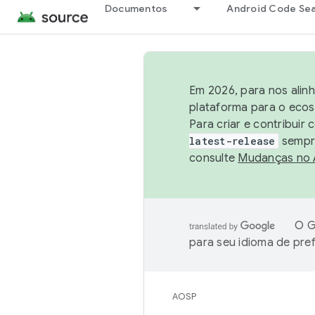
Documentos
Android Code Se
Em 2026, para nos alin
plataforma para o ecos
Para criar e contribuir
latest-release
sempre
consulte
Mudanças no
O G
para seu idioma de pre
AOSP