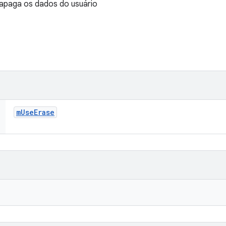
apaga os dados do usuário
m
Use
Erase