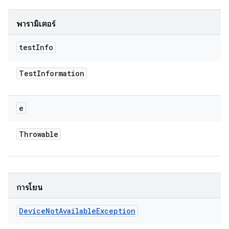
พารามิเตอร์
test
Info
Test
Information
e
Throwable
การโยน
Device
Not
Available
Exception