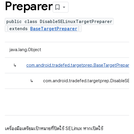
Preparer
public class DisableSELinuxTargetPreparer
extends
BaseTargetPreparer
java.lang.Object
↳
com.android.tradefed.targetprep.BaseTargetPreparer
↳
com.android.tradefed.targetprep.DisableSELi
เครื่องมือเตรียมเป้าหมายที่ปิดใช้ SELinux หากเปิดใช้