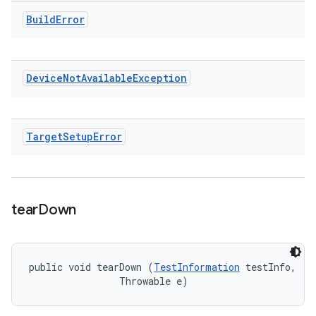
Build
Error
Device
Not
Available
Exception
Target
Setup
Error
tear
Down
public void tearDown (
TestInformation
 testInfo, 

                Throwable e)