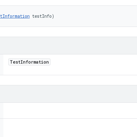
tInformation
 testInfo)
Test
Information