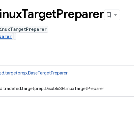
inux
Target
Preparer
LinuxTargetPreparer
parer
ed.targetprep.BaseTargetPreparer
d.tradefed.targetprep.DisableSELinuxTargetPreparer