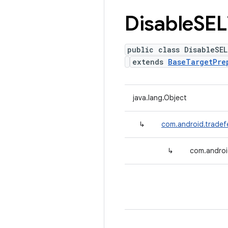
Disable
SEL
public class DisableSE
extends
BaseTargetPre
java.lang.Object
↳
com.android.tradef
↳
com.androi