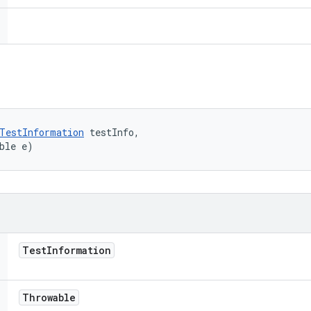
TestInformation
 testInfo, 

ble e)
Test
Information
Throwable