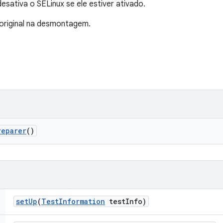
esativa o SELinux se ele estiver ativado.
original na desmontagem.
reparer
()
set
Up
(
Test
Information
test
Info)