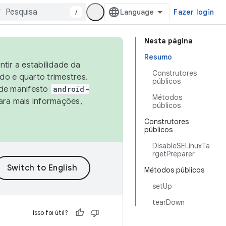
/
Fazer login
Nesta página
Resumo
tir a estabilidade da
Construtores
o e quarto trimestres.
públicos
 de manifesto
android-
Métodos
ara mais informações,
públicos
Construtores
públicos
DisableSELinuxTa
rgetPreparer
Métodos públicos
setUp
tearDown
Isso foi útil?