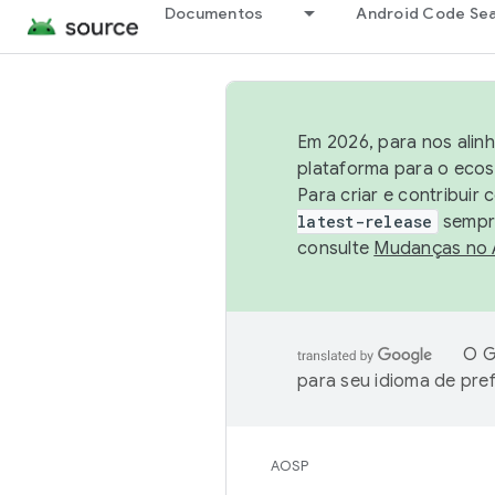
Documentos
Android Code Se
Em 2026, para nos alin
plataforma para o ecos
Para criar e contribuir
latest-release
sempre
consulte
Mudanças no
O G
para seu idioma de pre
AOSP