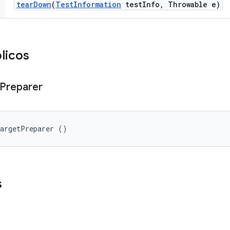
tear
Down
(
Test
Information
test
Info
,
Throwable e)
licos
Preparer
TargetPreparer ()
s