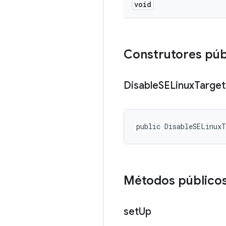
void
Construtores púb
Disable
SELinux
Target
public DisableSELinux
Métodos público
set
Up