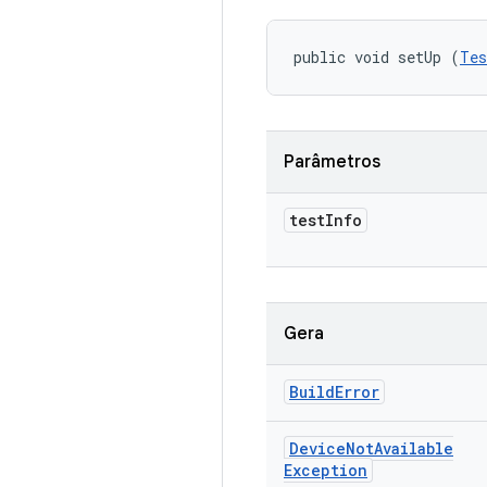
public void setUp (
Tes
Parâmetros
test
Info
Gera
Build
Error
Device
Not
Available
Exception