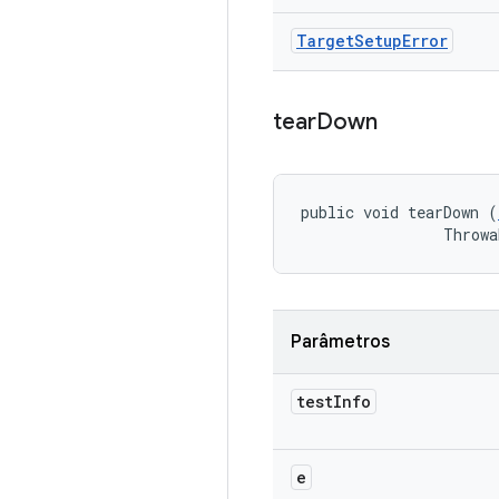
Target
Setup
Error
tear
Down
public void tearDown (
                Throwa
Parâmetros
test
Info
e