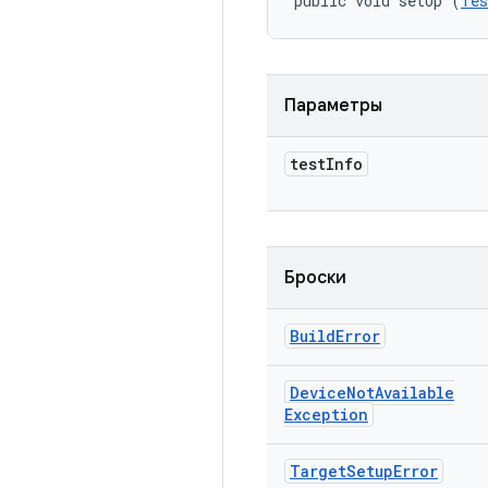
public void setUp (
Tes
Параметры
test
Info
Броски
Build
Error
Device
Not
Available
Exception
Target
Setup
Error