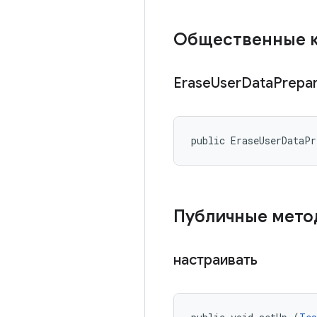
Общественные 
Erase
User
Data
Prepa
public EraseUserDataP
Публичные мет
настраивать