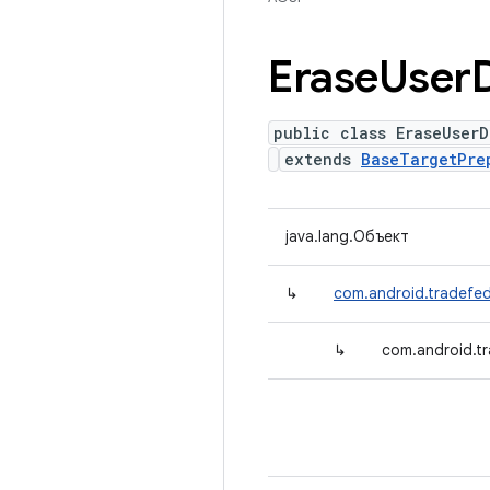
Erase
User
public class EraseUserD
extends
BaseTargetPre
java.lang.Объект
↳
com.android.tradefed
↳
com.android.t