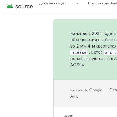
Документация
Поиск кода And
Начиная с 2026 года, 
обеспечения стабильн
во 2-м и 4-м квартала
release
. Ветка
andro
релиз, выпущенный в 
AOSP»
.
Эта
API
.
AOSP