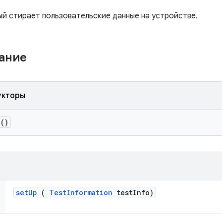
ый стирает пользовательские данные на устройстве.
жание
укторы
()
set
Up
(
Test
Information
test
Info)