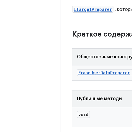
ITargetPreparer
, котор
Краткое содер
Общественные констр
Erase
User
Data
Preparer
Публичные методы
void