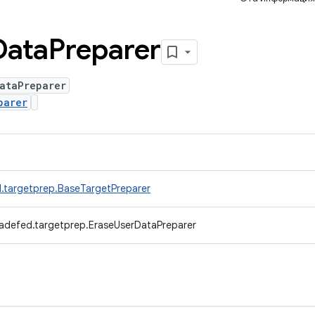
Data
Preparer
ataPreparer
parer
.targetprep.BaseTargetPreparer
radefed.targetprep.EraseUserDataPreparer