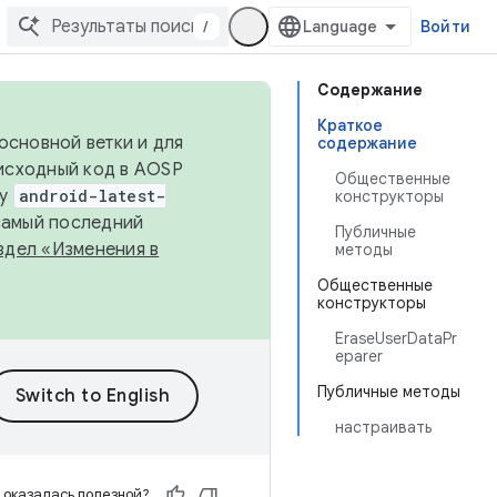
/
Войти
Содержание
Краткое
основной ветки и для
содержание
исходный код в AOSP
Общественные
ку
android-latest-
конструкторы
 самый последний
Публичные
здел «Изменения в
методы
Общественные
конструкторы
EraseUserDataPr
eparer
Публичные методы
настраивать
 оказалась полезной?