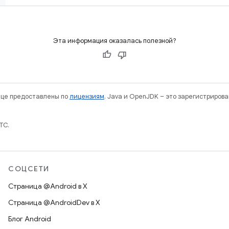
Эта информация оказалась полезной?
нице предоставлены по
лицензиям
. Java и OpenJDK – это зарегистриров
TC.
СОЦСЕТИ
Страница @Android в X
Страница @AndroidDev в X
Блог Android