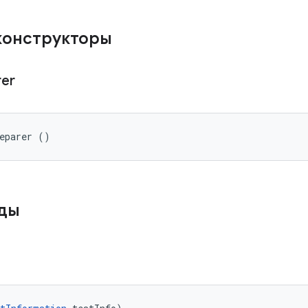
конструкторы
rer
reparer ()
оды