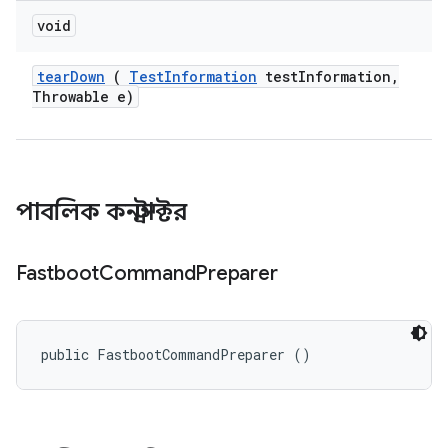
void
tear
Down
(
Test
Information
test
Information
,
Throwable e)
পাবলিক কনস্ট্রাক্টর
Fastboot
Command
Preparer
public FastbootCommandPreparer ()