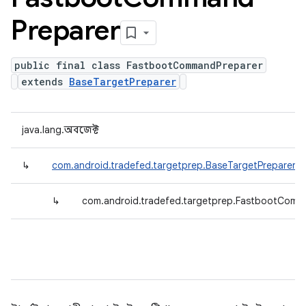
Preparer
public final class FastbootCommandPreparer
extends
BaseTargetPreparer
java.lang.অবজেক্ট
↳
com.android.tradefed.targetprep.BaseTargetPreparer
↳
com.android.tradefed.targetprep.FastbootComm