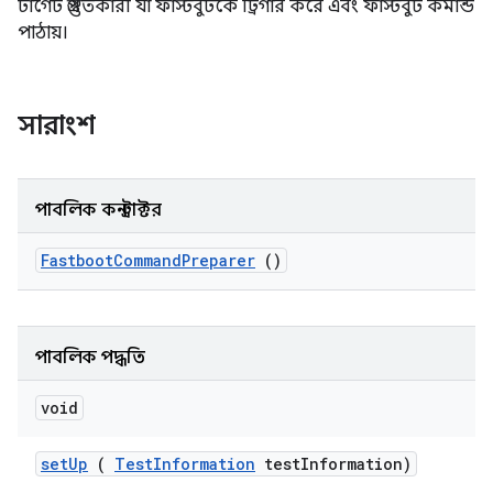
টার্গেট প্রস্তুতকারী যা ফাস্টবুটকে ট্রিগার করে এবং ফাস্টবুট কমান্ড
পাঠায়।
সারাংশ
পাবলিক কনস্ট্রাক্টর
Fastboot
Command
Preparer
()
পাবলিক পদ্ধতি
void
set
Up
(
Test
Information
test
Information)