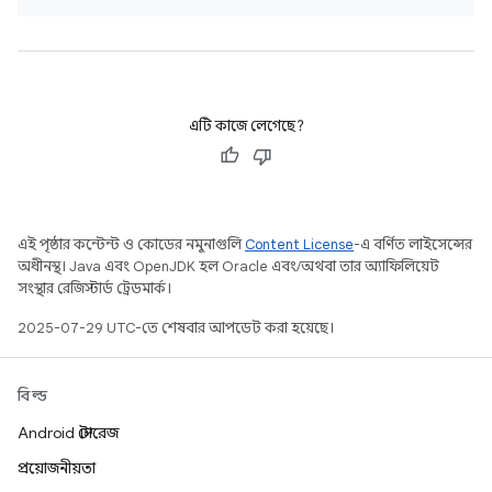
এটি কাজে লেগেছে?
এই পৃষ্ঠার কন্টেন্ট ও কোডের নমুনাগুলি
Content License
-এ বর্ণিত লাইসেন্সের
অধীনস্থ। Java এবং OpenJDK হল Oracle এবং/অথবা তার অ্যাফিলিয়েট
সংস্থার রেজিস্টার্ড ট্রেডমার্ক।
2025-07-29 UTC-তে শেষবার আপডেট করা হয়েছে।
বিল্ড
Android স্টোরেজ
প্রয়োজনীয়তা