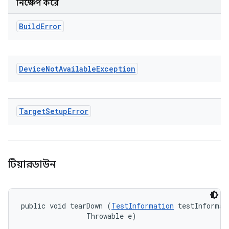
নিক্ষেপ করে
Build
Error
Device
Not
Available
Exception
Target
Setup
Error
টিয়ারডাউন
public void tearDown (
TestInformation
 testInformati
                Throwable e)