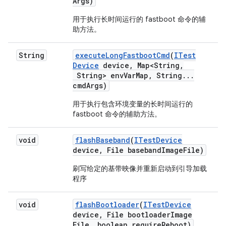
Args)
用于执行长时间运行的 fastboot 命令的辅
助方法。
String
execute
Long
Fastboot
Cmd
(
ITest
Device
device
,
Map<String
,
String> env
Var
Map
,
String
.
.
.
cmd
Args)
用于执行包含环境变量的长时间运行的
fastboot 命令的辅助方法。
void
flash
Baseband
(
ITest
Device
device
,
File baseband
Image
File)
刷写给定的基带映像并重新启动到引导加载
程序
void
flash
Bootloader
(
ITest
Device
device
,
File bootloader
Image
File
,
boolean require
Reboot)