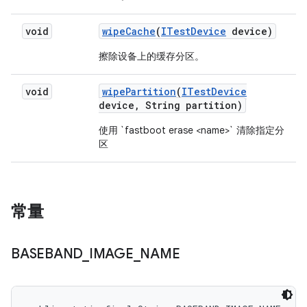
void
wipe
Cache
(
ITest
Device
device)
擦除设备上的缓存分区。
void
wipe
Partition
(
ITest
Device
device
,
String partition)
使用 `fastboot erase <name>` 清除指定分
区
常量
BASEBAND
_
IMAGE
_
NAME