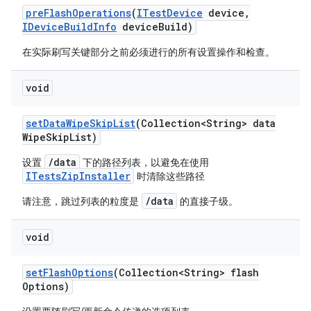
pre
Flash
Operations
(
ITest
Device
device
,
IDevice
Build
Info
device
Build)
在实际刷写关键部分之前必须进行的所有设置操作和检查。
void
set
Data
Wipe
Skip
List
(Collection<String> data
Wipe
Skip
List)
/data
设置
下的路径列表，以避免在使用
ITestsZipInstaller
时清除这些路径
/data
请注意，跳过列表的粒度是
的直接子级。
void
set
Flash
Options
(Collection<String> flash
Options)