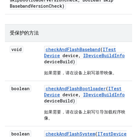
Baseband
Version
Check)
受保护的方法
void
check
And
Flash
Baseband
(
ITest
Device
device
,
IDevice
Build
Info
device
Build)
如果需要，请在设备上刷写基带映像。
boolean
check
And
Flash
Bootloader
(
ITest
Device
device
,
IDevice
Build
Info
device
Build)
如果需要，请在设备上刷写引导加载程序映
像。
boolean
check
And
Flash
System
(
ITest
Device