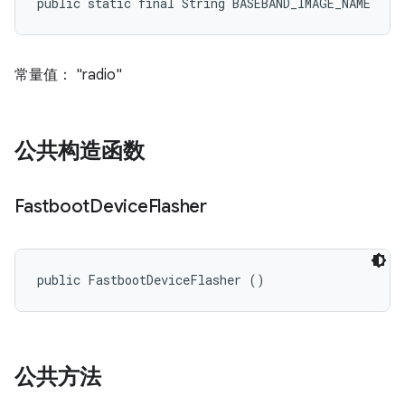
public static final String BASEBAND_IMAGE_NAME
常量值： "radio"
公共构造函数
Fastboot
Device
Flasher
public FastbootDeviceFlasher ()
公共方法