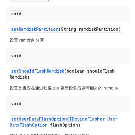
void
set
Ramdisk
Partition
(String ramdisk
Partition)
设置 ramdisk 分区
void
set
Should
Flash
Ramdisk
(boolean should
Flash
Ramdisk)
设置是否应在通过映像 zip 更新设备后刷写额外的 ramdisk
void
set
User
Data
Flash
Option
(
IDevice
Flasher
.
User
Data
Flash
Option
flash
Option)