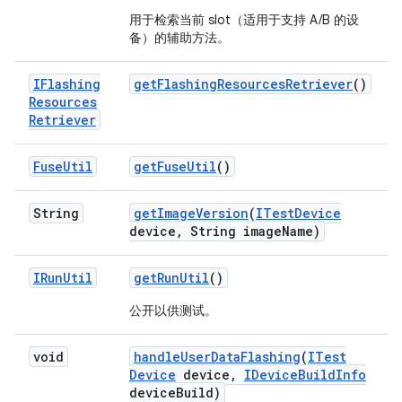
用于检索当前 slot（适用于支持 A/B 的设
备）的辅助方法。
IFlashing
get
Flashing
Resources
Retriever
()
Resources
Retriever
Fuse
Util
get
Fuse
Util
()
String
get
Image
Version
(
ITest
Device
device
,
String image
Name)
IRun
Util
get
Run
Util
()
公开以供测试。
void
handle
User
Data
Flashing
(
ITest
Device
device
,
IDevice
Build
Info
device
Build)