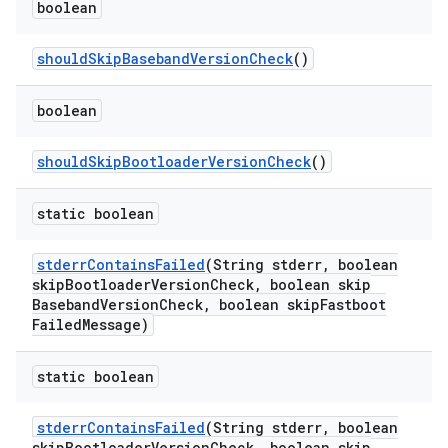
boolean
should
Skip
Baseband
Version
Check
()
boolean
should
Skip
Bootloader
Version
Check
()
static boolean
stderr
Contains
Failed
(String stderr
,
boolean
skip
Bootloader
Version
Check
,
boolean skip
Baseband
Version
Check
,
boolean skip
Fastboot
Failed
Message)
static boolean
stderr
Contains
Failed
(String stderr
,
boolean
skip
Bootloader
Version
Check
,
boolean skip