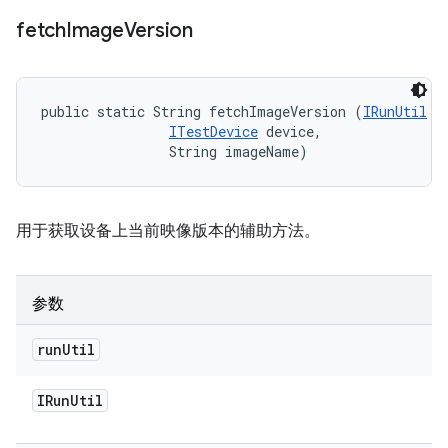
fetch
Image
Version
public static String fetchImageVersion (
IRunUtil
 r
ITestDevice
 device, 

                String imageName)
用于获取设备上当前映像版本的辅助方法。
参数
run
Util
IRun
Util