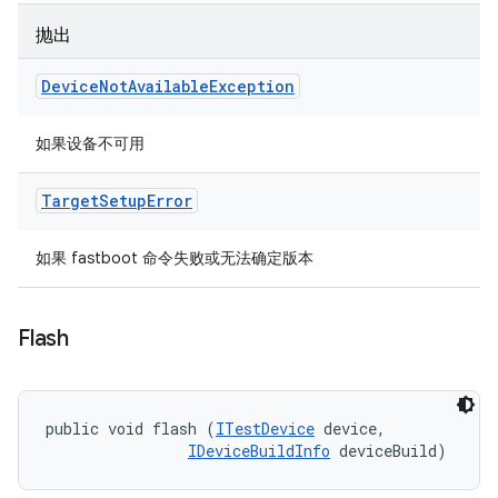
抛出
Device
Not
Available
Exception
如果设备不可用
Target
Setup
Error
如果 fastboot 命令失败或无法确定版本
Flash
public void flash (
ITestDevice
 device, 

IDeviceBuildInfo
 deviceBuild)