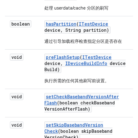
处理 userdata/cache 分区的刷写
boolean
has
Partition
(
ITest
Device
device
,
String partition)
通过引导加载程序检查指定分区是否存在
void
pre
Flash
Setup
(
ITest
Device
device
,
IDevice
Build
Info
device
Build)
执行所需的任何其他刷写前设置。
void
set
Check
Baseband
Version
After
Flash
(boolean check
Baseband
Version
After
Flash)
void
set
Skip
Baseband
Version
Check
(boolean skip
Baseband
Version
Check)