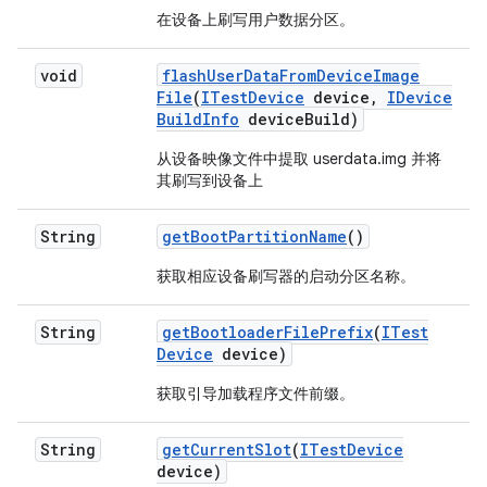
在设备上刷写用户数据分区。
void
flash
User
Data
From
Device
Image
File
(
ITest
Device
device
,
IDevice
Build
Info
device
Build)
从设备映像文件中提取 userdata.img 并将
其刷写到设备上
String
get
Boot
Partition
Name
()
获取相应设备刷写器的启动分区名称。
String
get
Bootloader
File
Prefix
(
ITest
Device
device)
获取引导加载程序文件前缀。
String
get
Current
Slot
(
ITest
Device
device)