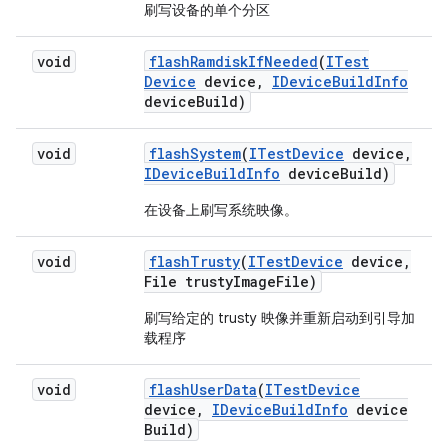
刷写设备的单个分区
void
flash
Ramdisk
If
Needed
(
ITest
Device
device
,
IDevice
Build
Info
device
Build)
void
flash
System
(
ITest
Device
device
,
IDevice
Build
Info
device
Build)
在设备上刷写系统映像。
void
flash
Trusty
(
ITest
Device
device
,
File trusty
Image
File)
刷写给定的 trusty 映像并重新启动到引导加
载程序
void
flash
User
Data
(
ITest
Device
device
,
IDevice
Build
Info
device
Build)