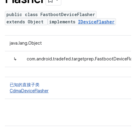
public class FastbootDeviceFlasher
extends Object
implements
IDeviceFlasher
java.lang.Object
↳
com.android.tradefed.targetprep.FastbootDeviceFlas
已知的直接子类
CdmaDeviceFlasher