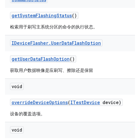
get
System
Flashing
Status
()
检索用于刷写主系统分区的命令的执行状态。
IDevice
Flasher
.
User
Data
Flash
Option
get
User
Data
Flash
Option
()
获取用户数据映像是应刷写、擦除还是保留
void
override
Device
Options
(
ITest
Device
device)
设备的覆盖选项。
void