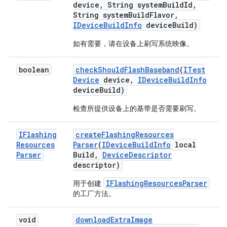
device
,
String system
Build
Id
,
String system
Build
Flavor
,
IDevice
Build
Info
device
Build)
如有需要，请在设备上刷写系统映像。
boolean
check
Should
Flash
Baseband
(
ITest
Device
device
,
IDevice
Build
Info
device
Build)
检查所提供设备上的基带是否需要刷写。
IFlashing
create
Flashing
Resources
Resources
Parser
(
IDevice
Build
Info
local
Parser
Build
,
Device
Descriptor
descriptor)
IFlashingResourcesParser
用于创建
的工厂方法。
void
download
Extra
Image