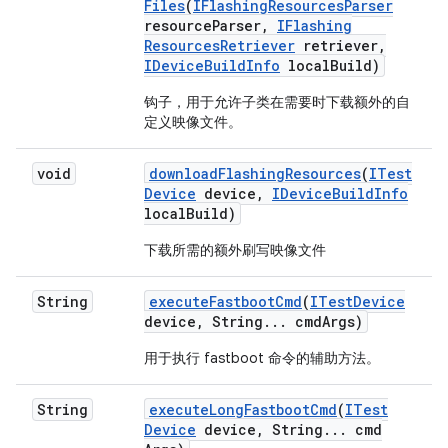
Files
(
IFlashing
Resources
Parser
resource
Parser
,
IFlashing
Resources
Retriever
retriever
,
IDevice
Build
Info
local
Build)
钩子，用于允许子类在需要时下载额外的自
定义映像文件。
void
download
Flashing
Resources
(
ITest
Device
device
,
IDevice
Build
Info
local
Build)
下载所需的额外刷写映像文件
String
execute
Fastboot
Cmd
(
ITest
Device
device
,
String
.
.
.
cmd
Args)
用于执行 fastboot 命令的辅助方法。
String
execute
Long
Fastboot
Cmd
(
ITest
Device
device
,
String
.
.
.
cmd