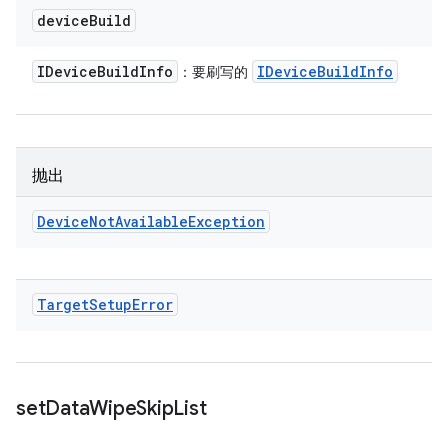
device
Build
IDevice
Build
Info
IDevice
Build
Info
：要刷写的
抛出
Device
Not
Available
Exception
Target
Setup
Error
set
Data
Wipe
Skip
List