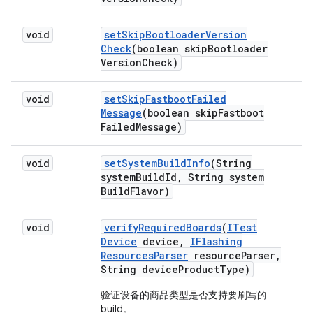
void
set
Skip
Bootloader
Version
Check
(boolean skip
Bootloader
Version
Check)
void
set
Skip
Fastboot
Failed
Message
(boolean skip
Fastboot
Failed
Message)
void
set
System
Build
Info
(String
system
Build
Id
,
String system
Build
Flavor)
void
verify
Required
Boards
(
ITest
Device
device
,
IFlashing
Resources
Parser
resource
Parser
,
String device
Product
Type)
验证设备的商品类型是否支持要刷写的
build。