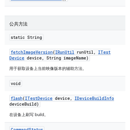
公共方法
static String
fetch
Image
Version
(
IRun
Util
run
Util
,
ITest
Device
device
,
String image
Name)
用于获取设备上当前映像版本的辅助方法。
void
flash
(
ITest
Device
device
,
IDevice
Build
Info
device
Build)
在设备上刷写 build。
Command
Status