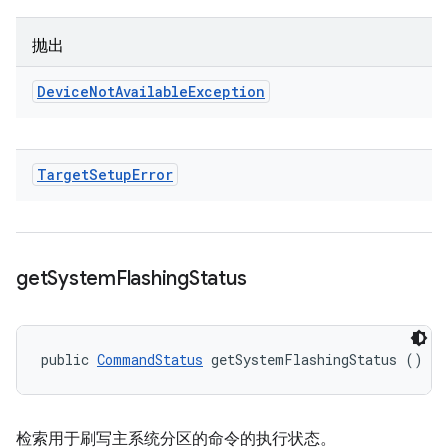
抛出
Device
Not
Available
Exception
Target
Setup
Error
get
System
Flashing
Status
public 
CommandStatus
 getSystemFlashingStatus ()
检索用于刷写主系统分区的命令的执行状态。