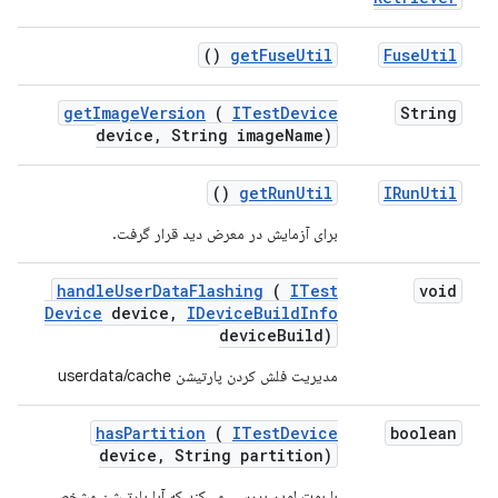
()
get
Fuse
Util
Fuse
Util
get
Image
Version
(
ITest
Device
String
device
,
String image
Name)
()
get
Run
Util
IRun
Util
برای آزمایش در معرض دید قرار گرفت.
handle
User
Data
Flashing
(
ITest
void
Device
device
,
IDevice
Build
Info
device
Build)
مدیریت فلش کردن پارتیشن userdata/cache
has
Partition
(
ITest
Device
boolean
device
,
String partition)
با بوت لودر بررسی می‌کند که آیا پارتیشن مشخص