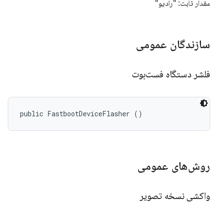
مقدار ثابت: "رادیو"
سازندگان عمومی
فلشر دستگاه فست‌بوت
public FastbootDeviceFlasher ()
روش‌های عمومی
واکشی نسخه تصویر