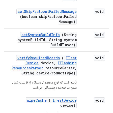
set
Skip
Fastboot
Failed
Message
void
(boolean skip
Fastboot
Failed
Message)
set
System
Build
Info
(String
void
system
Build
Id
,
String system
Build
Flavor)
verify
Required
Boards
(
ITest
void
Device
device
,
IFlashing
Resources
Parser
resource
Parser
,
String device
Product
Type)
تأیید کنید که نوع محصول دستگاه از قابلیت فلش
شدنِ ساخته‌شده پشتیبانی می‌کند.
wipe
Cache
(
ITest
Device
void
device)