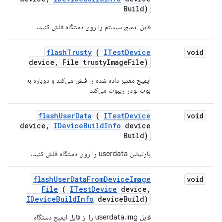
Build)
فایل ایمیج سیستم را روی دستگاه فلش کنید.
flash
Trusty
(
ITest
Device
void
device
,
File trusty
Image
File)
ایمیج معتبر داده شده را فلش می‌کند و دوباره به
بوت لودر ریبوت می‌کند
flash
User
Data
(
ITest
Device
void
device
,
IDevice
Build
Info
device
Build)
پارتیشن userdata را روی دستگاه فلش کنید.
flash
User
Data
From
Device
Image
void
File
(
ITest
Device
device
,
IDevice
Build
Info
device
Build)
فایل userdata.img را از فایل ایمیج دستگاه