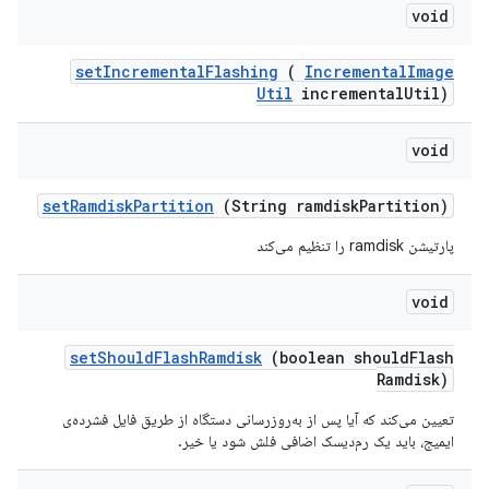
void
set
Incremental
Flashing
(
Incremental
Image
Util
incremental
Util)
void
set
Ramdisk
Partition
(String ramdisk
Partition)
پارتیشن ramdisk را تنظیم می‌کند
void
set
Should
Flash
Ramdisk
(boolean should
Flash
Ramdisk)
تعیین می‌کند که آیا پس از به‌روزرسانی دستگاه از طریق فایل فشرده‌ی
ایمیج، باید یک رم‌دیسک اضافی فلش شود یا خیر.