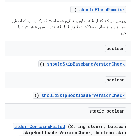
()
should
Flash
Ramdisk
بررسی می‌کند که آیا فلشر طوری تنظیم شده است که یک رم‌دیسک اضافی
پس از به‌روزرسانی دستگاه از طریق فایل فشرده‌ی ایمیج، فلش شود یا
خیر.
boolean
()
should
Skip
Baseband
Version
Check
boolean
()
should
Skip
Bootloader
Version
Check
static boolean
stderr
Contains
Failed
(String stderr
,
boolean
skip
Bootloader
Version
Check
,
boolean skip