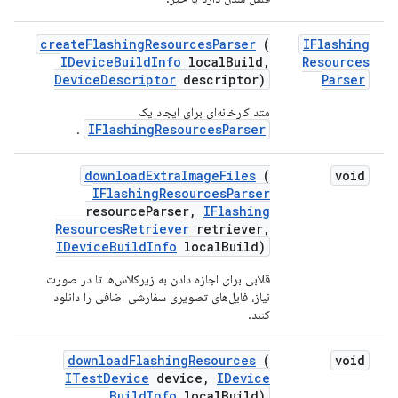
create
Flashing
Resources
Parser
(
IFlashing
IDevice
Build
Info
local
Build
,
Resources
Device
Descriptor
descriptor)
Parser
متد کارخانه‌ای برای ایجاد یک
IFlashingResourcesParser
.
download
Extra
Image
Files
(
void
IFlashing
Resources
Parser
resource
Parser
,
IFlashing
Resources
Retriever
retriever
,
IDevice
Build
Info
local
Build)
قلابی برای اجازه دادن به زیرکلاس‌ها تا در صورت
نیاز، فایل‌های تصویری سفارشی اضافی را دانلود
کنند.
download
Flashing
Resources
(
void
ITest
Device
device
,
IDevice
Build
Info
local
Build)