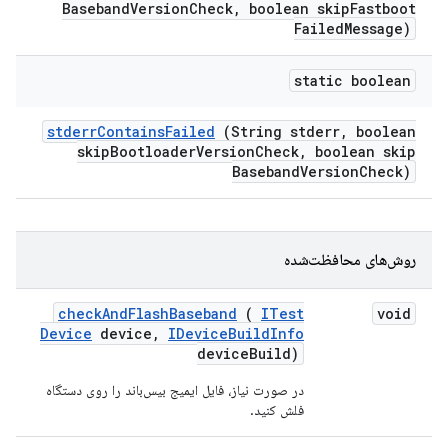
Baseband
Version
Check
,
boolean skip
Fastboot
Failed
Message)
static boolean
stderr
Contains
Failed
(String stderr
,
boolean
skip
Bootloader
Version
Check
,
boolean skip
Baseband
Version
Check)
روش‌های محافظت‌شده
check
And
Flash
Baseband
(
ITest
void
Device
device
,
IDevice
Build
Info
device
Build)
در صورت نیاز، فایل ایمیج بیس‌باند را روی دستگاه
فلش کنید.