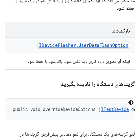
مشخص می‌کند که آیا تصویر داده کاربر باید فلش شود، پاک شود یا
حفظ شود.
بازگشت‌ها
IDevice
Flasher
.
User
Data
Flash
Option
اینکه آیا تصویر داده کاربر باید فلش شود، پاک شود یا حفظ شود
گزینه‌های دستگاه را نادیده بگیرید
public void overrideDeviceOptions (
ITestDevice
 dev
لغو گزینه‌های یک دستگاه. برای لغو مقادیر پیش‌فرض گزینه‌ها در