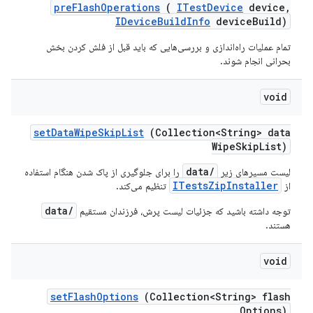
pre
Flash
Operations
(
ITest
Device
device
,
IDevice
Build
Info
device
Build)
تمام عملیات راه‌اندازی و بررسی‌هایی که باید قبل از فلش کردن بخش
بحرانی انجام شوند.
void
set
Data
Wipe
Skip
List
(Collection<String> data
Wipe
Skip
List)
/data
لیست مسیرهای زیر
را برای جلوگیری از پاک شدن هنگام استفاده
ITestsZipInstaller
از
تنظیم می‌کند.
/data
توجه داشته باشید که جزئیات لیست پرش، فرزندان مستقیم
هستند.
void
set
Flash
Options
(Collection<String> flash
Options)