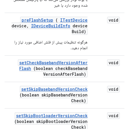
شده وجود دارد یا خیر
pre
Flash
Setup
(
ITest
Device
void
device
,
IDevice
Build
Info
device
Build)
هرگونه تنظیمات پیش از فلش اضافی مورد نیاز را
انجام دهید.
set
Check
Baseband
Version
After
void
Flash
(boolean check
Baseband
Version
After
Flash)
set
Skip
Baseband
Version
Check
void
(boolean skip
Baseband
Version
Check)
set
Skip
Bootloader
Version
Check
void
(boolean skip
Bootloader
Version
Check)