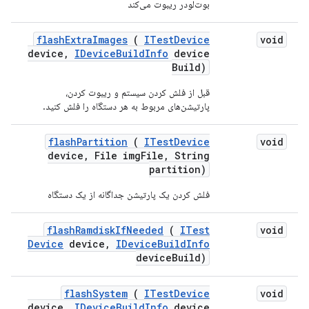
بوت‌لودر ریبوت می‌کند
flash
Extra
Images
(
ITest
Device
void
device
,
IDevice
Build
Info
device
Build)
قبل از فلش کردن سیستم و ریبوت کردن،
پارتیشن‌های مربوط به هر دستگاه را فلش کنید.
flash
Partition
(
ITest
Device
void
device
,
File img
File
,
String
partition)
فلش کردن یک پارتیشن جداگانه از یک دستگاه
flash
Ramdisk
If
Needed
(
ITest
void
Device
device
,
IDevice
Build
Info
device
Build)
flash
System
(
ITest
Device
void
device
,
IDevice
Build
Info
device