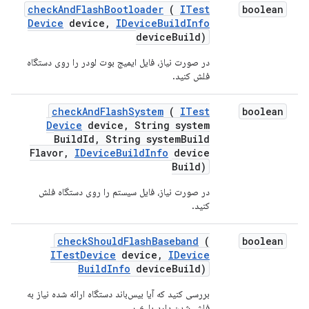
check
And
Flash
Bootloader
(
ITest
boolean
Device
device
,
IDevice
Build
Info
device
Build)
در صورت نیاز، فایل ایمیج بوت لودر را روی دستگاه
فلش کنید.
check
And
Flash
System
(
ITest
boolean
Device
device
,
String system
Build
Id
,
String system
Build
Flavor
,
IDevice
Build
Info
device
Build)
در صورت نیاز، فایل سیستم را روی دستگاه فلش
کنید.
check
Should
Flash
Baseband
(
boolean
ITest
Device
device
,
IDevice
Build
Info
device
Build)
بررسی کنید که آیا بیس‌باند دستگاه ارائه شده نیاز به
فلش شدن دارد یا خیر.