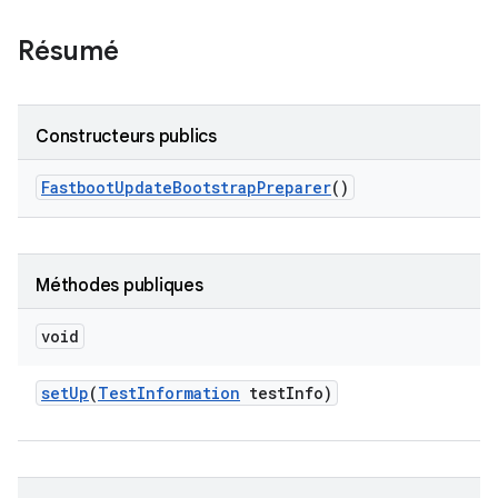
Résumé
Constructeurs publics
Fastboot
Update
Bootstrap
Preparer
()
Méthodes publiques
void
set
Up
(
Test
Information
test
Info)