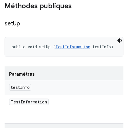
Méthodes publiques
set
Up
public void setUp (
TestInformation
 testInfo)
Paramètres
test
Info
Test
Information