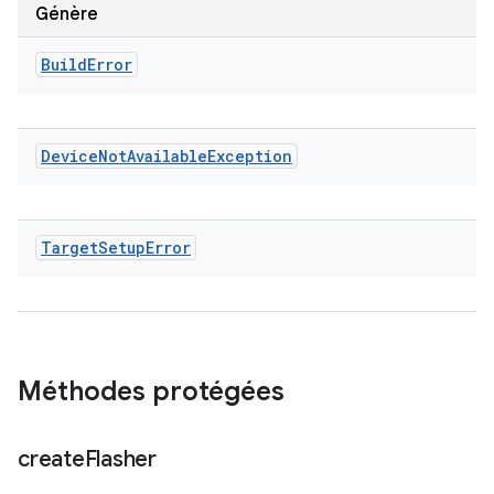
Génère
Build
Error
Device
Not
Available
Exception
Target
Setup
Error
Méthodes protégées
create
Flasher