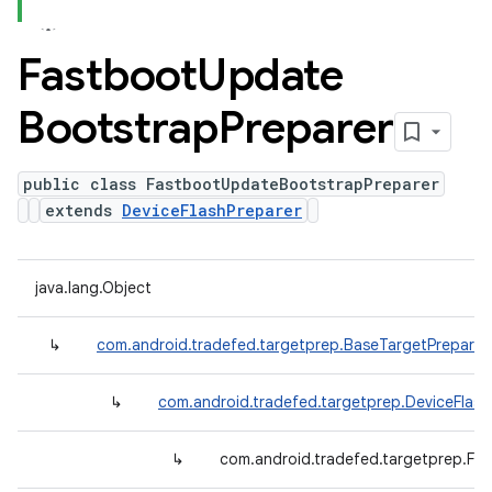
Fastboot
Update
Bootstrap
Preparer
public class FastbootUpdateBootstrapPreparer
extends
DeviceFlashPreparer
java.lang.Object
↳
com.android.tradefed.targetprep.BaseTargetPreparer
↳
com.android.tradefed.targetprep.DeviceFlash
↳
com.android.tradefed.targetprep.Fa