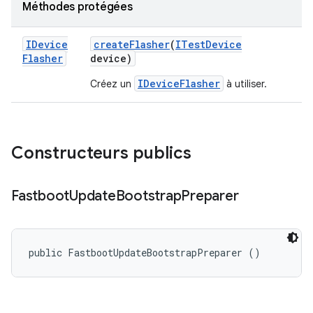
Méthodes protégées
IDevice
create
Flasher
(
ITest
Device
Flasher
device)
IDeviceFlasher
Créez un
à utiliser.
Constructeurs publics
Fastboot
Update
Bootstrap
Preparer
public FastbootUpdateBootstrapPreparer ()