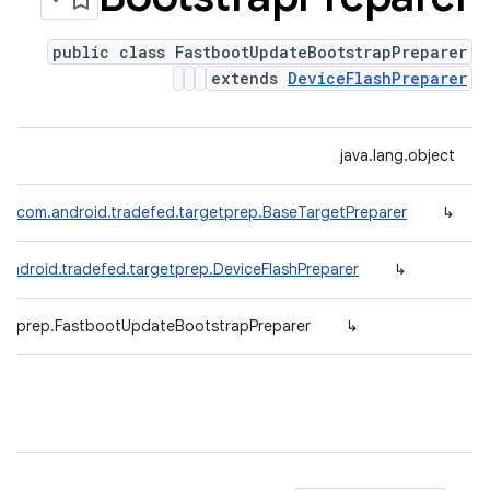
public class FastbootUpdateBootstrapPreparer
extends
DeviceFlashPreparer
java.lang.object
com.android.tradefed.targetprep.BaseTargetPreparer
↳
android.tradefed.targetprep.DeviceFlashPreparer
↳
getprep.FastbootUpdateBootstrapPreparer
↳