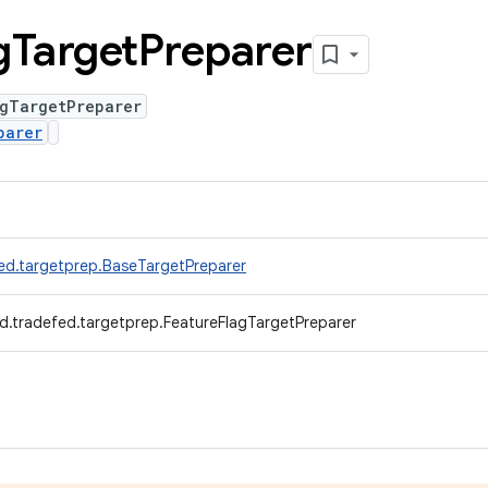
g
Target
Preparer
agTargetPreparer
parer
ed.targetprep.BaseTargetPreparer
d.tradefed.targetprep.FeatureFlagTargetPreparer