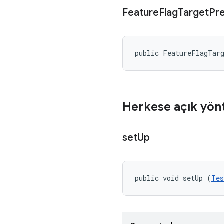
Feature
Flag
Target
Pr
public FeatureFlagTar
Herkese açık yön
set
Up
public void setUp (
Tes