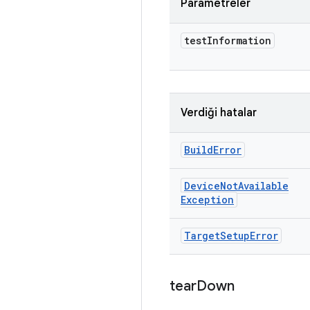
Parametreler
test
Information
Verdiği hatalar
Build
Error
Device
Not
Available
Exception
Target
Setup
Error
tear
Down