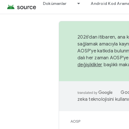
Dokümanlar
Android Kod Arama
2026'dan itibaren, ana k
sağlamak amacıyla kayn
AOSP'ye katkıda bulunm
dalı her zaman AOSP'ye 
değişiklikler
başlıklı maka
Goog
zeka teknolojisini kullanı
AOSP