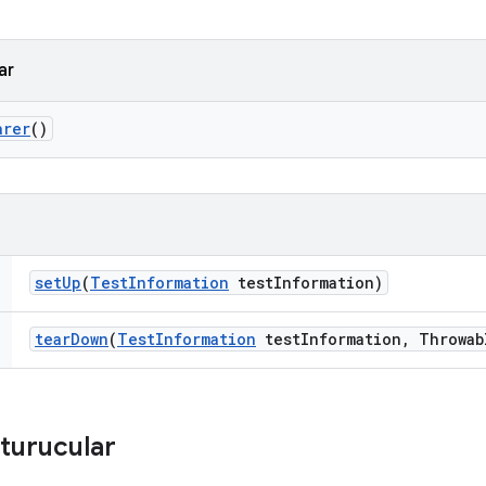
ar
arer
()
set
Up
(
Test
Information
test
Information)
tear
Down
(
Test
Information
test
Information
,
Throwab
turucular