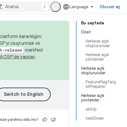
/
Oturum aç
Bu sayfada
Özet
latform kararlılığını
Herkese açık
SP'yi oluşturmak ve
oluşturucular
t-release
manifest
Herkese açık
n
AOSP'de yapılan
yöntemler
Herkese açık
oluşturucular
FeatureFlagTarg
etPreparer
Herkese açık
yöntemler
setUp
tearDown
 size yardımcı oldu mu?