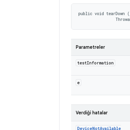
public void tearDown (
                Throwa
Parametreler
test
Information
e
Verdiği hatalar
Device
Not
Available