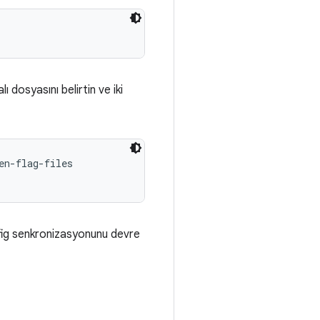
 dosyasını belirtin ve iki
n-flag-files

nfig senkronizasyonunu devre