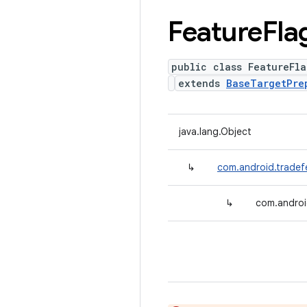
Feature
Fla
public class FeatureFl
extends
BaseTargetPre
java.lang.Object
↳
com.android.tradef
↳
com.androi