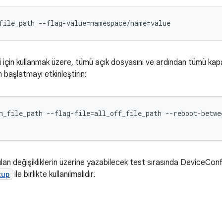
file_path --flag-value=namespace/name=value
 için kullanmak üzere, tümü açık dosyasını ve ardından tümü kapalı
başlatmayı etkinleştirin:
n_file_path --flag-file=all_off_file_path --reboot-betwee
ılan değişikliklerin üzerine yazabilecek test sırasında DeviceCo
tup
ile birlikte kullanılmalıdır.