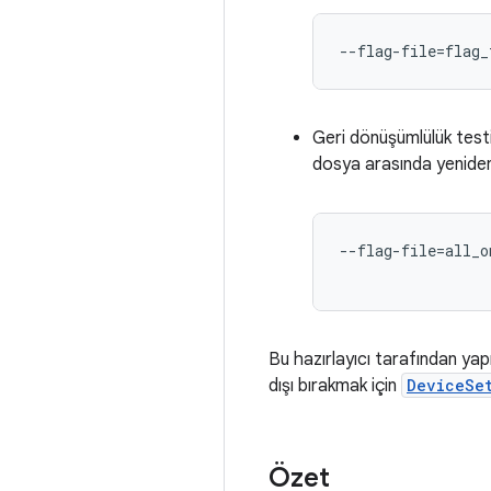
--flag-file=flag_
Geri dönüşümlülük testi
dosya arasında yeniden 
--flag-file=all_o
Bu hazırlayıcı tarafından yap
dışı bırakmak için
DeviceSe
Özet