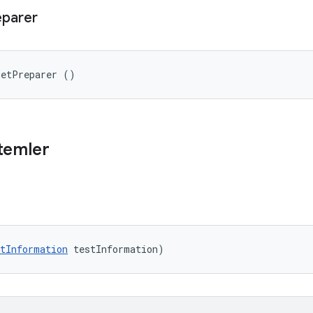
eparer
getPreparer ()
temler
tInformation
 testInformation)