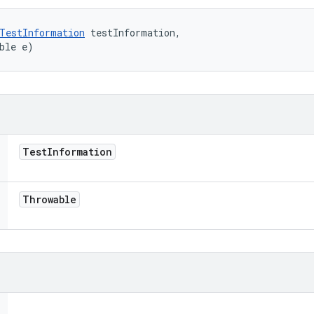
TestInformation
 testInformation, 

ble e)
Test
Information
Throwable