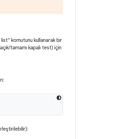
list" komutunu kullanarak bir
açık/tamamı kapalı test) için
n:
eştirilebilir):